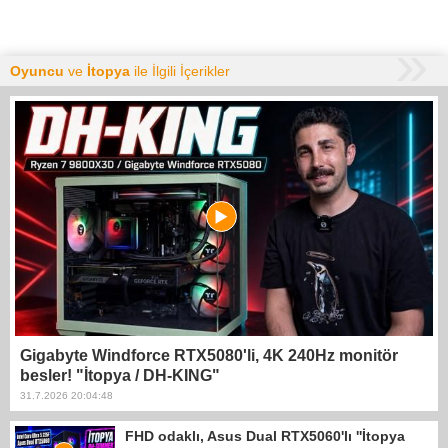
Oyuncu
ve
İtopya
ile İlgili İçerikler
Gigabyte Windforce RTX5080'li, 4K 240Hz monitör
besler! "İtopya / DH-KING"
31.7.2026 20:04:48
FHD odaklı, Asus Dual RTX5060'lı ''İtopya