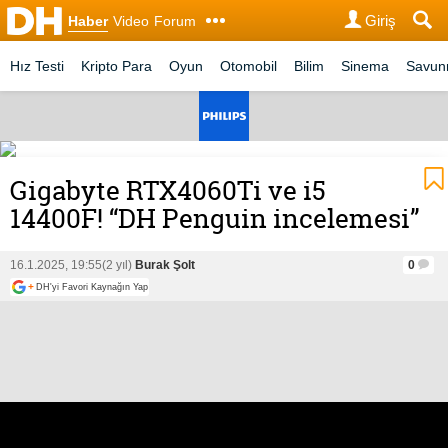
Giriş
Haber
Video
Forum
Hız Testi
Kripto Para
Oyun
Otomobil
Bilim
Sinema
Savu
Gigabyte RTX4060Ti ve i5
14400F! “DH Penguin incelemesi”
16.1.2025, 19:55
(2 yıl)
Burak Şolt
0
+
DH'yi Favori Kaynağın Yap