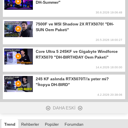
DH-Summer''
30.6.2026 19:06:48
7500F ve MSI Shadow 2X RTX5070! ''DH-
SUN Oem Paketi''
20.5.2026 18:00:27
Core Ultra 5 245KF ve Gigabyte Windforce
RTX5070 "DH-BIRTHDAY Oem Paketi"
14.4.2026 18:00:00
245 KF aslında RTX5070Ti'a yeter mi?
"İtopya DH-BIRD"
4.2.2026 20:38:06
DAHA ESKİ
Trend
Rehberler
Popüler
Forumdan