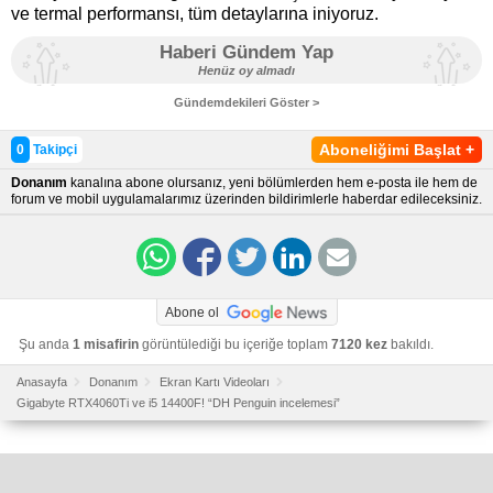
ve termal performansı, tüm detaylarına iniyoruz.
Haberi Gündem Yap
Henüz oy almadı
Gündemdekileri Göster >
Aboneliğimi Başlat
+
0
Takipçi
Donanım
kanalına abone olursanız, yeni bölümlerden hem e-posta ile hem de
forum ve mobil uygulamalarımız üzerinden bildirimlerle haberdar edileceksiniz.
Abone ol
Şu anda
1 misafirin
görüntülediği bu içeriğe toplam
7120 kez
bakıldı.
Anasayfa
Donanım
Ekran Kartı Videoları
Gigabyte RTX4060Ti ve i5 14400F! “DH Penguin incelemesi”