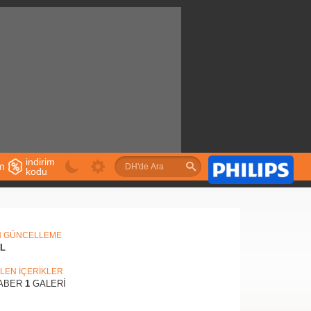
indirim
im
kodu
u
N GÜNCELLEME
IL
İLEN İÇERİKLER
ABER
1
GALERİ