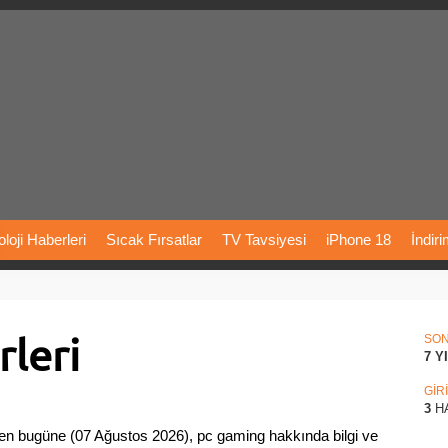
loji
Haberleri
Sıcak
Fırsatlar
TV
Tavsiyesi
iPhone
18
İndir
Önerileri
Türkiye
Araba
Fiyatları
Yapay
Zeka
Şarj
İstasyon
leri
rı
Vizyondaki
Filmler
Bitcoin
Dizi
Önerileri
Telefon
Önerileri
SO
7 Y
agram
Dondurma
İnstagram
Çöktü
Mü
GİR
3
H
en bugüne (07 Ağustos 2026), pc gaming hakkında bilgi ve