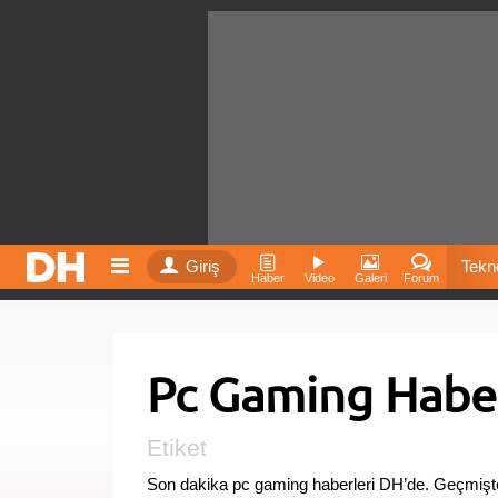
Giriş
Tekno
Haber
Video
Galeri
Forum
Film
Pc Gaming Haber
Fiyatla
İnst
Etiket
Son dakika pc gaming haberleri DH’de. Geçmişt