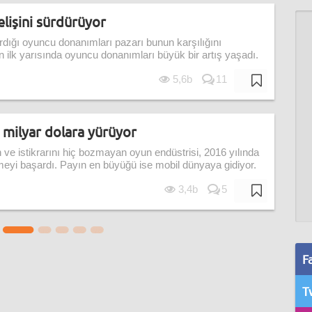
lişini sürdürüyor
ttırdığı oyuncu donanımları pazarı bunun karşılığını
 ilk yarısında oyuncu donanımları büyük bir artış yaşadı.
5,6b
11
 milyar dolara yürüyor
e istikrarını hiç bozmayan oyun endüstrisi, 2016 yılında
tmeyi başardı. Payın en büyüğü ise mobil dünyaya gidiyor.
3,4b
5
F
T