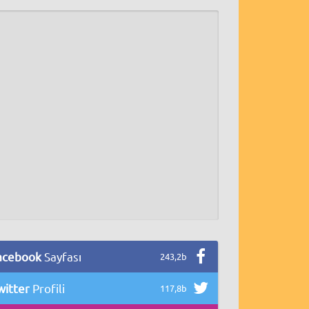
acebook
Sayfası
243,2b
witter
Profili
117,8b