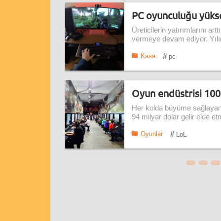
PC oyunculuğu yükse
Üreticilerin yatırımlarını ar
vermeye devam ediyor. Yılın
#
Kasa
pc
Oyun endüstrisi 100
Her kolda büyüme sağlayan v
94 milyar dolar gelir elde e
#
Oyunlar
LoL