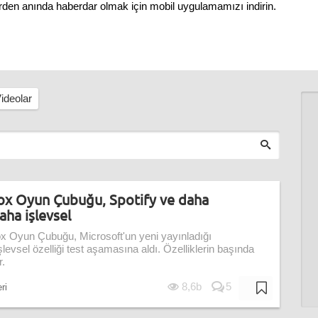
erden anında haberdar olmak için mobil uygulamamızı indirin.
ideolar
ox Oyun Çubuğu, Spotify ve daha
daha işlevsel
x Oyun Çubuğu, Microsoft'un yeni yayınladığı
evsel özelliği test aşamasına aldı. Özelliklerin başında
r.
8,6b
5
ri