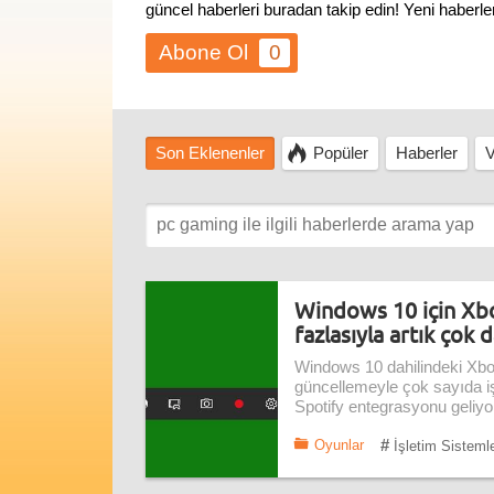
güncel haberleri buradan takip edin! Yeni haberl
0
Son Eklenenler
Popüler
Haberler
V
Windows 10 için Xb
fazlasıyla artık çok 
Windows 10 dahilindeki Xbo
güncellemeyle çok sayıda işl
Spotify entegrasyonu geliyo
#
Oyunlar
İşletim Sistemle