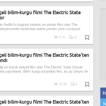
eli bilim-kurgu filmi The Electric State
or
le Netflix'in bugüne kadarki en pahalı filmi olan The
 eleştirmenler tarafından adeta yerden yere vuruluyor.
5,7b
16
eli bilim-kurgu filmi The Electric State'ten
andı
iği en büyük bütçeli film olan The Electric State (Sanal
a yayınlandı. Bilim kurgu türündeki film, bu ay izleyici ile
38,8b
5
F
eli bilim-kurgu filmi The Electric State'ten
T