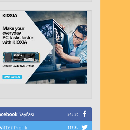
acebook
Sayfası
243,2b
witter
Profili
117,8b