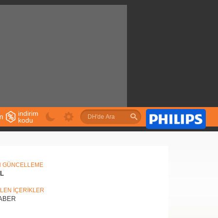
indirim
im
kodu
u
N GÜNCELLEME
IL
İLEN İÇERİKLER
ABER