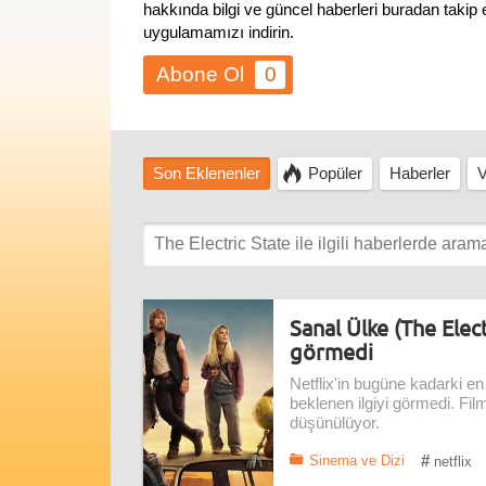
hakkında bilgi ve güncel haberleri buradan takip
uygulamamızı indirin.
0
Son Eklenenler
Popüler
Haberler
V
Sanal Ülke (The Elect
görmedi
Netflix'in bugüne kadarki en
beklenen ilgiyi görmedi. Fil
düşünülüyor.
#
Sinema ve Dizi
netflix