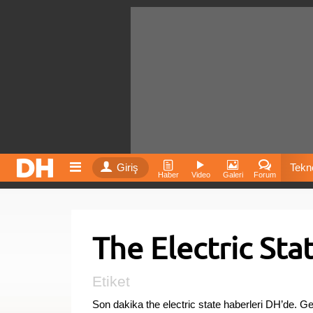
Giriş
Tekno
Haber
Video
Galeri
Forum
Film
The Electric Sta
Fiyatla
İnst
Etiket
Son dakika the electric state haberleri DH’de. G