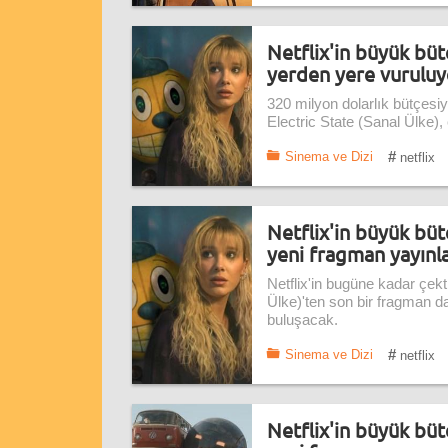
Netflix'in büyük bütç
yerden yere vuruluy
320 milyon dolarlık bütçesiy
Electric State (Sanal Ülke),
#
Sinema ve Dizi
netflix
Netflix'in büyük bütç
yeni fragman yayınl
Netflix'in bugüne kadar çekt
Ülke)'ten son bir fragman dah
buluşacak.
#
Sinema ve Dizi
netflix
Netflix'in büyük bütç