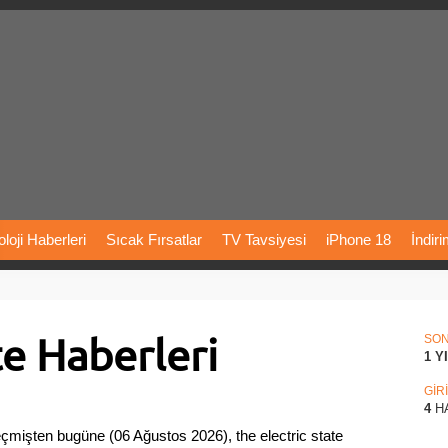
loji
Haberleri
Sıcak
Fırsatlar
TV
Tavsiyesi
iPhone
18
İndir
Önerileri
Türkiye
Araba
Fiyatları
Yapay
Zeka
Şarj
İstasyon
te Haberleri
rı
Vizyondaki
Filmler
Bitcoin
Dizi
Önerileri
Telefon
Önerileri
SO
1 Y
agram
Dondurma
İnstagram
Çöktü
Mü
GİR
4
H
eçmişten bugüne (06 Ağustos 2026), the electric state