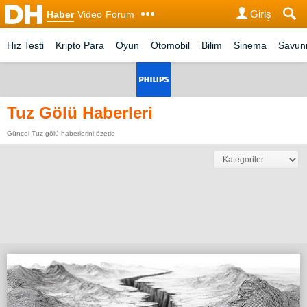
Giriş
Haber
Video
Forum
Hız Testi
Kripto Para
Oyun
Otomobil
Bilim
Sinema
Savu
Tuz Gölü Haberleri
Güncel Tuz gölü haberlerini özetle