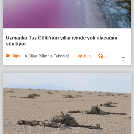
Uzmanlar Tuz Gölü'nün yıllar içinde yok olacağını
söylüyor
#
Diğer
Diğer Bilim ve Teknoloji
8176
30