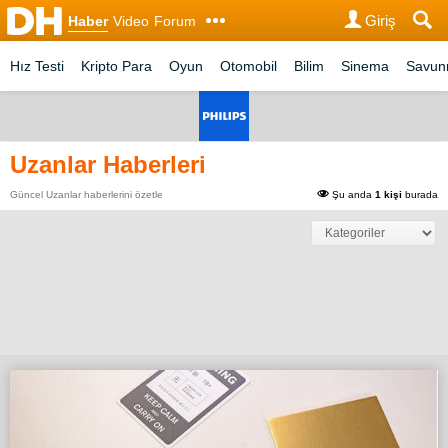
Giriş
Haber
Video
Forum
Hız Testi
Kripto Para
Oyun
Otomobil
Bilim
Sinema
Savu
Uzanlar Haberleri
Güncel Uzanlar haberlerini özetle
Şu anda
1 kişi
burada