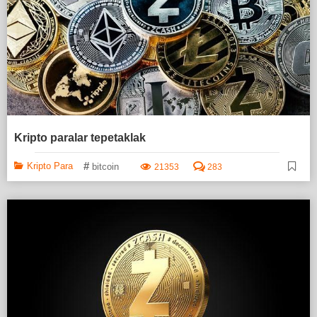
Kripto paralar tepetaklak
#
Kripto Para
bitcoin
21353
283