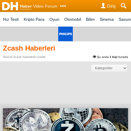
Giriş
Haber
Video
Forum
Hız Testi
Kripto Para
Oyun
Otomobil
Bilim
Sinema
Savu
Zcash Haberleri
Güncel Zcash haberlerini özetle
Şu anda
1 kişi
burada