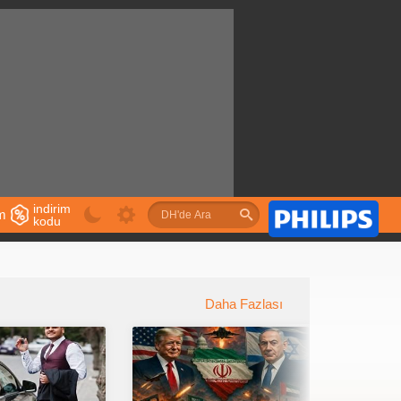
indirim
im
kodu
u
Daha Fazlası