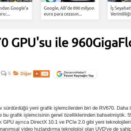
ından Google'a
Google, AB'de 890 milyon
İş Seyahat
u:...
euro para cezasın...
Verimliliği
70 GPU'su ile 960GigaFl
DonanımHaber’i
5
Diğer
236
+
Favori Kaynağın Yap
ı sürdürdüğü yeni grafik işlemcilerden biri de RV670. Daha
e bu grafik işlemcisinin genel özelliklerinden bahsetmiştik. 
k GPU ayrıca DirectX 10.1 ve PCIe 2.0 gibi yeni teknolojileri
nanımsal video hızlandırma teknolojisi olan UVD'ye de sahip