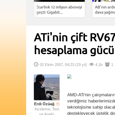
ng YouTube
Starlink 12 milyon aboneyi
AB'nin ard
Arkasınd...
geçti: Gigabit...
dava yağmur
ATi'nin çift RV6
hesaplama gücü
02 Ekim 2007, 04:23
(19 yıl)
4,1b
1
AMD-ATi'nin çalışmaların
verdiğimiz haberlerimizd
Erdi Özüağ
?
teknolojisine sahip olaca
İnceleme, Test
destekleyecek üstelik do
ve Analiz