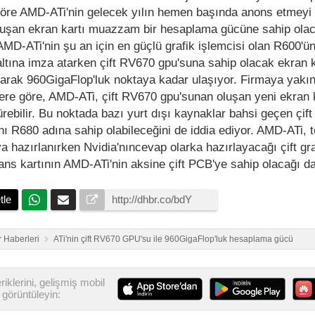
 göre AMD-ATi'nin gelecek yılın hemen başında anons etmeyi 
luşan ekran kartı muazzam bir hesaplama gücüne sahip olac
 AMD-ATi'nin şu an için en güçlü grafik işlemcisi olan R600'
ltına imza atarken çift RV670 gpu'suna sahip olacak ekran k
tarak 960GigaFlop'luk noktaya kadar ulaşıyor. Firmaya yakı
lere göre, AMD-ATi, çift RV670 gpu'sunan oluşan yeni ekran k
bilir. Bu noktada bazı yurt dışı kaynaklar bahsi geçen çift 
ını R680 adına sahip olabileceğini de iddia ediyor. AMD-ATi, 
a hazırlanırken Nvidia'nıncevap olarka hazırlayacağı çift gra
ans kartının AMD-ATi'nin aksine çift PCB'ye sahip olacağı da
tle
 Haberleri
ATi'nin çift RV670 GPU'su ile 960GigaFlop'luk hesaplama gücü
iklerini, gelişmiş mobil
görüntüleyin: