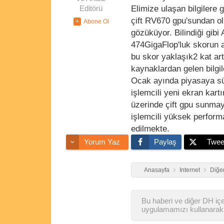
Elimize ulaşan bilgilere
Editörü
çift RV670 gpu'sundan o
gözüküyor. Bilindiği gibi
474GigaFlop'luk skorun a
bu skor yaklaşık2 kat ar
kaynaklardan gelen bilgi
Ocak ayında piyasaya süre
işlemcili yeni ekran kart
üzerinde çift gpu sunmay
işlemcili yüksek perform
edilmekte.
Yorum Yaz
Paylaş
Twee
Anasayfa
Internet
Diğer
Bu haberi ve diğer DH içer
uygulamamızı kullanarak 