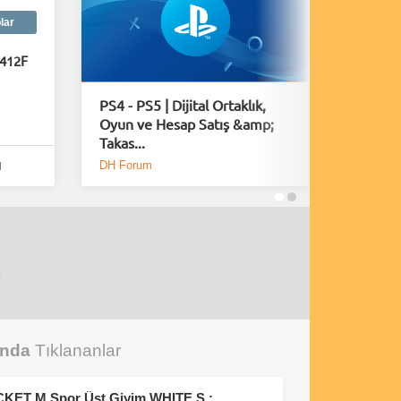
lar
0412F
PS4 - PS5 | Dijital Ortaklık,
Playsta
Oyun ve Hesap Satış &amp;
Fırsatla
Takas...
DH Forum
DH Foru
l
unda
Tıklananlar
adidas Erkek OTR 3S JACKET M Spor Üst Giyim WHITE S : Amazon.com.tr: Moda