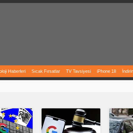
loji
Haberleri
Sıcak
Fırsatlar
TV
Tavsiyesi
iPhone
18
İndir
Önerileri
Türkiye
Araba
Fiyatları
Yapay
Zeka
Şarj
İstasyon
rı
Vizyondaki
Filmler
Bitcoin
Dizi
Önerileri
Telefon
Önerileri
agram
Dondurma
İnstagram
Çöktü
Mü