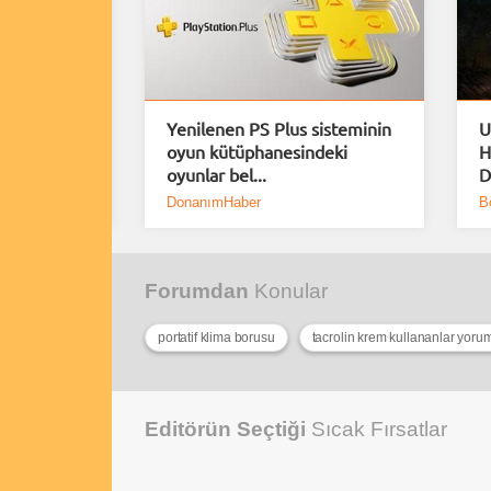
uiem için
Yenilenen PS Plus sisteminin
U
Demo
oyun kütüphanesindeki
H
oyunlar bel...
D
DonanımHaber
B
Forumdan
Konular
portatif klima borusu
tacrolin krem kullananlar yorum
Editörün Seçtiği
Sıcak Fırsatlar