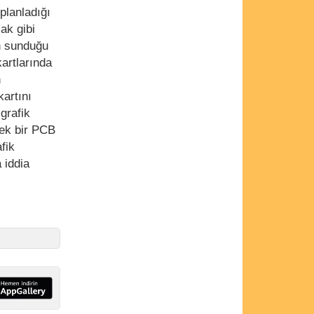
planladığı
ak gibi
ün sunduğu
artlarında
n
artını
grafik
tek bir PCB
fik
 iddia