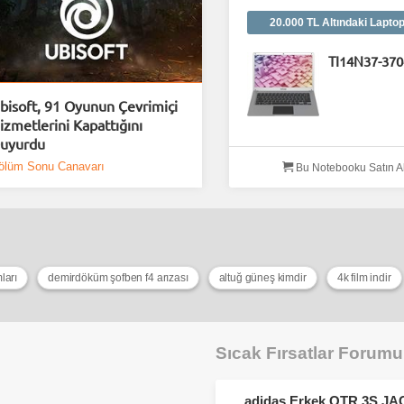
20.000 TL Altındaki Laptop
TI14N37-37
bisoft, 91 Oyunun Çevrimiçi
izmetlerini Kapattığını
uyurdu
ölüm Sonu Canavarı
Bu Notebooku Satın A
ları
demirdöküm şofben f4 arızası
altuğ güneş kimdir
4k film indir
Sıcak Fırsatlar Forum