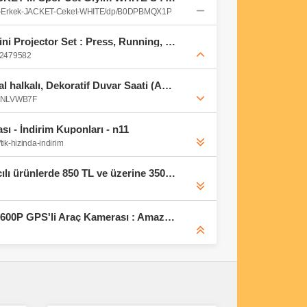
das-Erkek-JACKET-Ceket-WHITE/dp/B0DPBMQX1P
Harry Potter: Patronus Mini Projector Set : Press, Running, Products, Warner Bros. Consumer: Amazon.com.tr: Elektronik
762479582
Sessiz, Cam Yüzeyli, Metal halkalı, Dekoratif Duvar Saati (Antrasit Gold) : Amazon.com.tr: Ev ve Yaşam
B0FNLVWB7F
ı - İndirim Kuponları - n11
ik-hizinda-indirim
90938810-Stop Forte satıcılı ürünlerde 850 TL ve üzerine 350 TL indirim Kampanyası - Hepsiburada
Viofo A119 V3 2K 2560 * 1600P GPS'li Araç Kamerası : Amazon.com.tr: Otomotiv