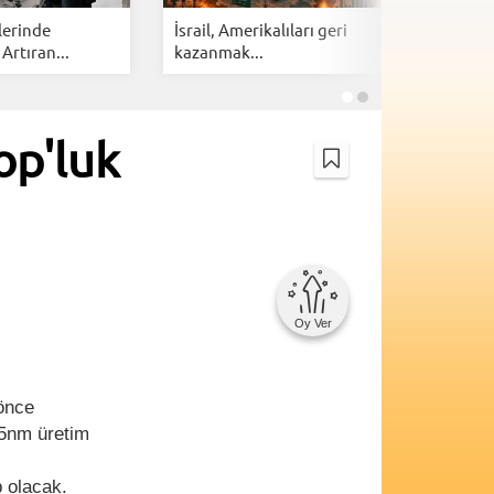
lerinde
İsrail, Amerikalıları geri
Cloudfla
 Artıran...
kazanmak...
botlarına 
op'luk
Oy Ver
 önce
55nm üretim
 olacak.