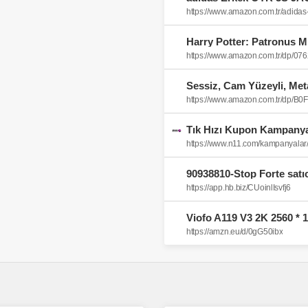
https://www.amazon.com.tr/adi
https://www.amazon.com.tr/dp/0
https://www.amazon.com.tr/dp/
Tık Hızı Kupon Kampanyas
https://www.n11.com/kampanyalar/t
https://app.hb.biz/CUoinlIsvfj6
https://amzn.eu/d/0gG50ibx