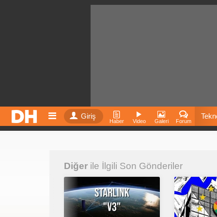
Giriş
Tekno
Haber
Video
Galeri
Forum
Film
Diğer
ile İlgili Son Gönderiler
Fiyatla
İnst