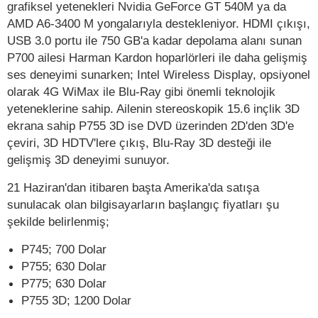
grafiksel yetenekleri Nvidia GeForce GT 540M ya da
AMD A6-3400 M yongalarıyla destekleniyor. HDMI çıkışı,
USB 3.0 portu ile 750 GB'a kadar depolama alanı sunan
P700 ailesi Harman Kardon hoparlörleri ile daha gelişmiş
ses deneyimi sunarken; Intel Wireless Display, opsiyonel
olarak 4G WiMax ile Blu-Ray gibi önemli teknolojik
yeteneklerine sahip. Ailenin stereoskopik 15.6 inçlik 3D
ekrana sahip P755 3D ise DVD üzerinden 2D'den 3D'e
çeviri, 3D HDTV'lere çıkış, Blu-Ray 3D desteği ile
gelişmiş 3D deneyimi sunuyor.
21 Haziran'dan itibaren başta Amerika'da satışa
sunulacak olan bilgisayarların başlangıç fiyatları şu
şekilde belirlenmiş;
P745; 700 Dolar
P755; 630 Dolar
P775; 630 Dolar
P755 3D; 1200 Dolar