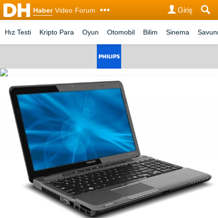
Giriş
Haber
Video
Forum
Hız Testi
Kripto Para
Oyun
Otomobil
Bilim
Sinema
Savu