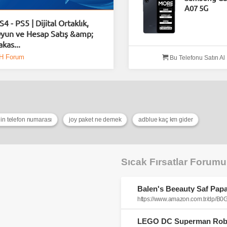
A07 5G
S4 - PS5 | Dijital Ortaklık,
yun ve Hesap Satış &amp;
akas...
H Forum
Bu Telefonu Satın Al
in telefon numarası
joy paket ne demek
adblue kaç km gider
Sıcak Fırsatlar Forum
https://www.amazon.com.tr/dp/