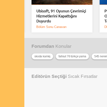
uiem için
Ubisoft, 91 Oyunun Çevrimiçi
P
Demo
Hizmetlerini Kapattığını
O
Duyurdu
T
Bölüm Sonu Canavarı
D
Forumdan
Konular
skoda kamiq
fallout 76 türkçe yama
545 neren
Editörün Seçtiği
Sıcak Fırsatlar