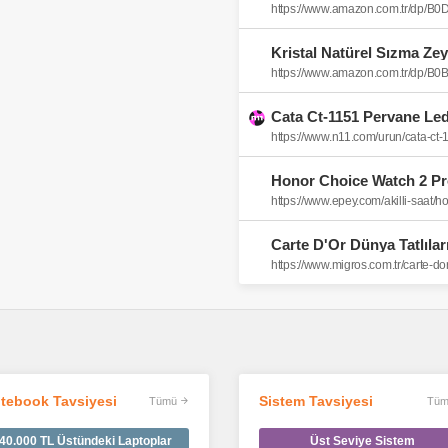
https://www.amazon.com.tr/dp/
https://www.amazon.com.tr/dp/
https://www.epey.com/akilli-saat/
Carte D'Or Dünya Tatlıları
https://www.migros.com.tr/carte-dor
tebook Tavsiyesi
Sistem Tavsiyesi
Tümü
Tüm
40.000 TL Üstündeki Laptoplar
Üst Seviye Sistem