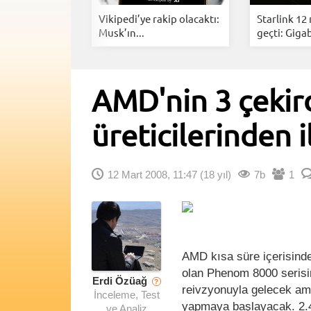
i Anlık
Vikipedi’ye rakip olacaktı:
Starlink 12
rarlarınız...
Musk’ın...
geçti: Gigab
AMD'nin 3 çekir
üreticilerinden i
12 Mart 2008, 11:47
(18 yıl)
7b
1
AMD kısa süre içerisinde 
olan Phenom 8000 serisin
Erdi Özüağ
?
reivzyonuyla gelecek ama
İnceleme, Test
yapmaya başlayacak. 2.4
ve Analiz