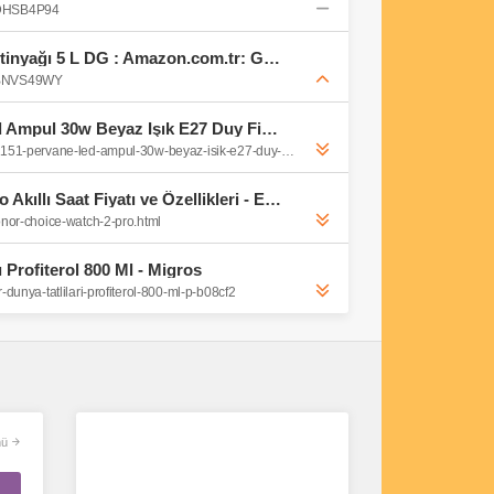
B0DHSB4P94
Kristal Natürel Sızma Zeytinyağı 5 L DG : Amazon.com.tr: Gıda Ürünleri
B0BNVS49WY
Cata Ct-1151 Pervane Led Ampul 30w Beyaz Işık E27 Duy Fiyatları ve Özellikleri
https://www.n11.com/urun/cata-ct-1151-pervane-led-ampul-30w-beyaz-isik-e27-duy-75555222?magaza=methodenerji
Honor Choice Watch 2 Pro Akıllı Saat Fiyatı ve Özellikleri - Epey
honor-choice-watch-2-pro.html
 Profiterol 800 Ml - Migros
-dunya-tatlilari-profiterol-800-ml-p-b08cf2
ü