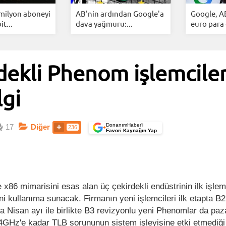
 milyon aboneyi
AB'nin ardından Google'a
Google, A
it...
dava yağmuru:...
euro para 
dekli Phenom işlemciler
lgi
DonanımHaber’i
17
Diğer
236
+
Favori Kaynağın Yap
x86 mimarisini esas alan üç çekirdekli endüstrinin ilk işlemc
i kullanıma sunacak. Firmanın yeni işlemcileri ilk etapta B2
 Nisan ayı ile birlikte B3 revizyonlu yeni Phenomlar da paza
GHz'e kadar TLB sorununun sistem işleyişine etki etmediği 