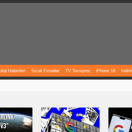
loji
Haberleri
Sıcak
Fırsatlar
TV
Tavsiyesi
iPhone
18
İndir
Önerileri
Türkiye
Araba
Fiyatları
Yapay
Zeka
Şarj
İstasyon
rı
Vizyondaki
Filmler
Bitcoin
Dizi
Önerileri
Telefon
Önerileri
agram
Dondurma
İnstagram
Çöktü
Mü