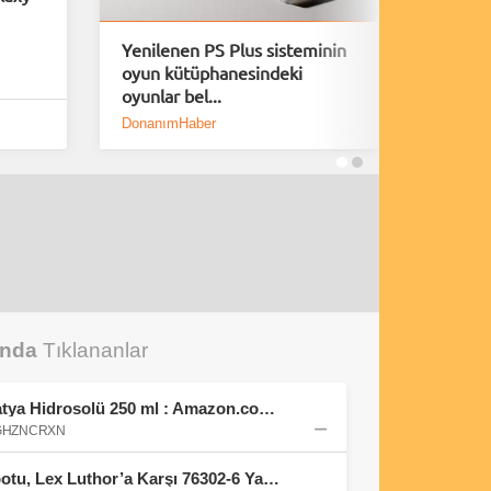
Yenilenen PS Plus sisteminin
Playsta
oyun kütüphanesindeki
Fırsatla
oyunlar bel...
DonanımHaber
DH Foru
unda
Tıklananlar
Balen's Beeauty Saf Papatya Hidrosolü 250 ml : Amazon.com.tr: Kişisel Bakım ve Kozmetik
B0GHZNCRXN
LEGO DC Superman Robotu, Lex Luthor’a Karşı 76302-6 Yaş ve Üzeri Süper Kahraman Sevenler için Yaratıcı Oyuncak Yapım Seti, Doğum Günü Hediyesi (120 Parça) : Amazon.com.tr: Oyuncak