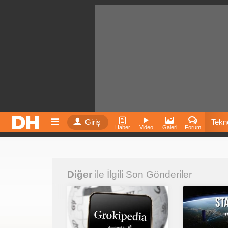
Giriş
Tekno
Haber
Video
Galeri
Forum
Film
Diğer
ile İlgili Son Gönderiler
Fiyatla
İnst