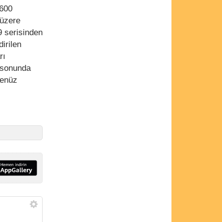
8600
 üzere
 9 serisinden
irilen
rı
y sonunda
henüz