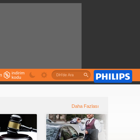
indirim
im
kodu
u
Daha Fazlası