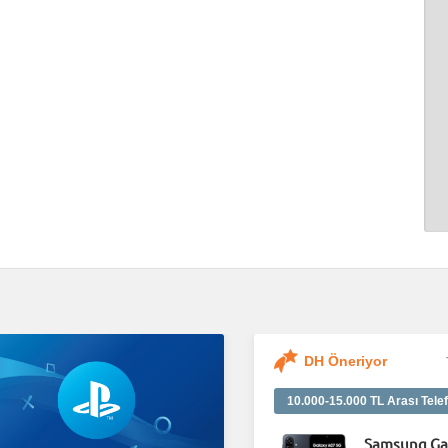
DH Öneriyor
10.000-15.000 TL Arası Telef
Samsung Ga