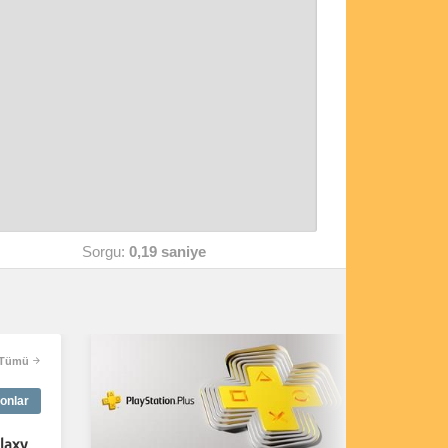
Sorgu:
0,19 saniye
Tümü
onlar
laxy