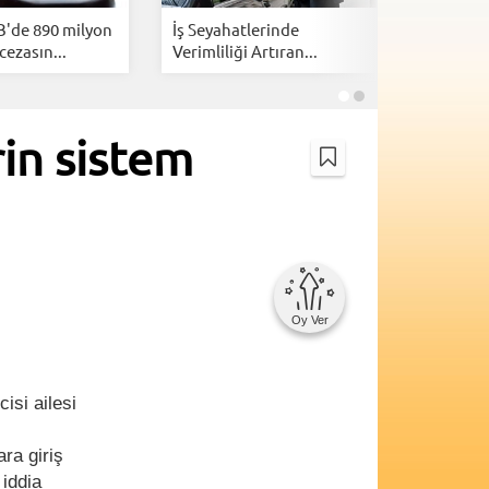
B'de 890 milyon
İş Seyahatlerinde
İsrail, Am
cezasın...
Verimliliği Artıran...
kazanmak
in sistem
Oy Ver
isi ailesi
ra giriş
iddia