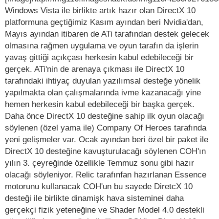
Windows Vista ile birlikte artık hazır olan DirectX 10
platformuna geçtiğimiz Kasım ayından beri Nvidia'dan,
Mayıs ayından itibaren de ATi tarafından destek gelecek
olmasına rağmen uygulama ve oyun tarafın da işlerin
yavaş gittiği açıkçası herkesin kabul edebileceği bir
gerçek. ATi'nin de arenaya çıkması ile DirectX 10
tarafındaki ihtiyaç duyulan yazılımsal desteğe yönelik
yapılmakta olan çalışmalarında ivme kazanacağı yine
hemen herkesin kabul edebileceği bir başka gerçek.
Daha önce DirectX 10 desteğine sahip ilk oyun olacağı
söylenen (özel yama ile) Company Of Heroes tarafında
yeni gelişmeler var. Ocak ayından beri özel bir paket ile
DirectX 10 desteğine kavuşturulacağı söylenen COH'ın
yılın 3. çeyreğinde özellikle Temmuz sonu gibi hazır
olacağı söyleniyor. Relic tarafınfan hazırlanan Essence
motorunu kullanacak COH'un bu sayede DiretcX 10
desteği ile birlikte dinamişk hava sisteminei daha
gerçekçi fizik yeteneğine ve Shader Model 4.0 destekli