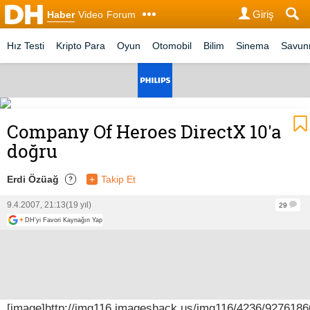
Giriş
Haber
Video
Forum
Hız Testi
Kripto Para
Oyun
Otomobil
Bilim
Sinema
Savu
Company Of Heroes DirectX 10'a
doğru
Erdi Özüağ
+
Takip Et
?
9.4.2007, 21:13
(19 yıl)
29
+
DH'yi Favori Kaynağın Yap
[image]http://img116.imageshack.us/img116/4236/92761866