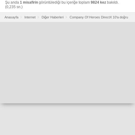
Şu anda
1 misafirin
görüntülediği bu içeriğe toplam
9824 kez
bakıldı.
(0,235 sn.)
Anasayfa
Internet
Diğer Haberleri
Company Of Heroes DirectX 10'a doğru