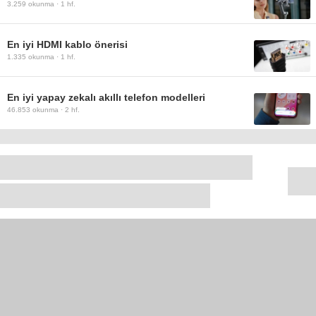
3.259
okunma ·
1 hf.
En iyi HDMI kablo önerisi
1.335
okunma ·
1 hf.
En iyi yapay zekalı akıllı telefon modelleri
46.853
okunma ·
2 hf.