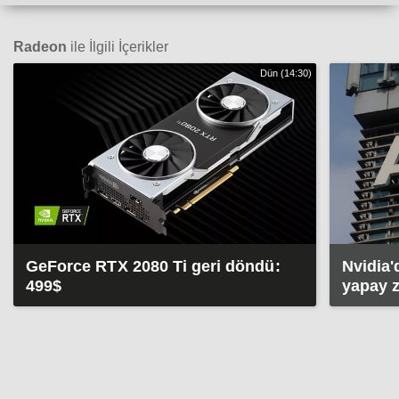
Radeon
ile İlgili İçerikler
Dün (14:30)
GeForce RTX 2080 Ti geri döndü:
Nvidia'
499$
yapay z
taşıyor