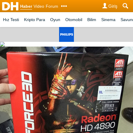
Giriş
Haber
Video
Forum
Hız Testi
Kripto Para
Oyun
Otomobil
Bilim
Sinema
Savu