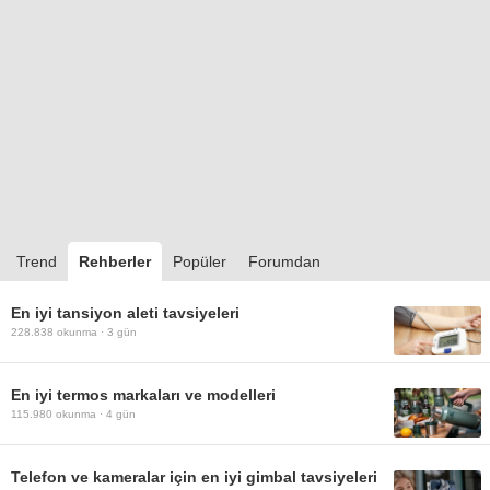
Trend
Rehberler
Popüler
Forumdan
En iyi tansiyon aleti tavsiyeleri
228.838
okunma ·
3 gün
En iyi termos markaları ve modelleri
115.980
okunma ·
4 gün
Telefon ve kameralar için en iyi gimbal tavsiyeleri