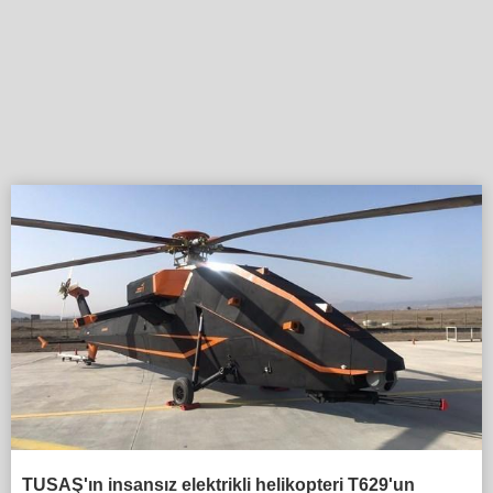
TUSAŞ'ın insansız elektrikli helikopteri T629'un