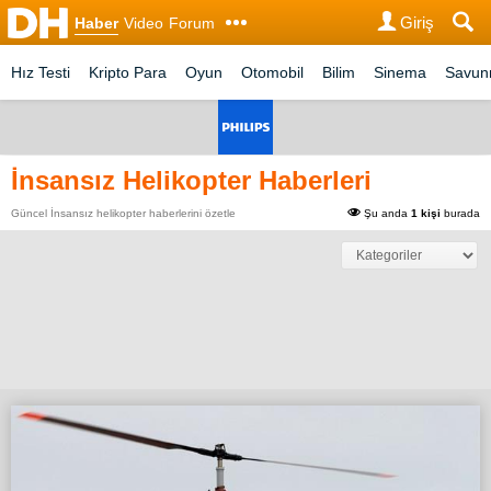
Giriş
Haber
Video
Forum
Hız Testi
Kripto Para
Oyun
Otomobil
Bilim
Sinema
Savu
İnsansız Helikopter Haberleri
Güncel İnsansız helikopter haberlerini özetle
Şu anda
1 kişi
burada