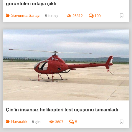
görüntüleri ortaya çıktı
#
Savunma Sanayi
tusaş
26812
109
Çin'in insansız helikopteri test uçuşunu tamamladı
#
Havacılık
çin
3607
5