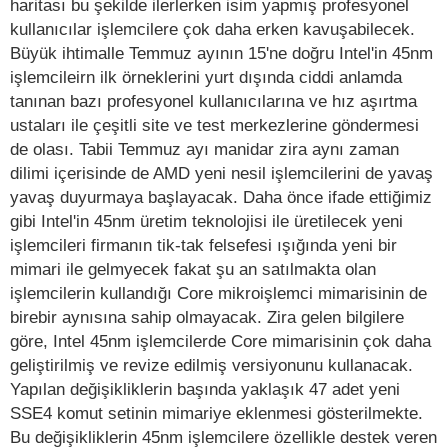
haritası bu şekilde ilerlerken isim yapmış profesyonel
kullanıcılar işlemcilere çok daha erken kavuşabilecek.
Büyük ihtimalle Temmuz ayının 15'ne doğru Intel'in 45nm
işlemcileirn ilk örneklerini yurt dışında ciddi anlamda
tanınan bazı profesyonel kullanıcılarına ve hız aşırtma
ustaları ile çeşitli site ve test merkezlerine göndermesi
de olası. Tabii Temmuz ayı manidar zira aynı zaman
dilimi içerisinde de AMD yeni nesil işlemcilerini de yavaş
yavaş duyurmaya başlayacak. Daha önce ifade ettiğimiz
gibi Intel'in 45nm üretim teknolojisi ile üretilecek yeni
işlemcileri firmanın tik-tak felsefesi ışığında yeni bir
mimari ile gelmyecek fakat şu an satılmakta olan
işlemcilerin kullandığı Core mikroişlemci mimarisinin de
birebir aynısına sahip olmayacak. Zira gelen bilgilere
göre, Intel 45nm işlemcilerde Core mimarisinin çok daha
geliştirilmiş ve revize edilmiş versiyonunu kullanacak.
Yapılan değişikliklerin başında yaklaşık 47 adet yeni
SSE4 komut setinin mimariye eklenmesi gösterilmekte.
Bu değişikliklerin 45nm işlemcilere özellikle destek veren