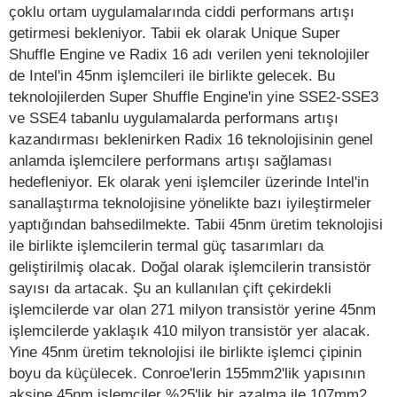
çoklu ortam uygulamalarında ciddi performans artışı
getirmesi bekleniyor. Tabii ek olarak Unique Super
Shuffle Engine ve Radix 16 adı verilen yeni teknolojiler
de Intel'in 45nm işlemcileri ile birlikte gelecek. Bu
teknolojilerden Super Shuffle Engine'in yine SSE2-SSE3
ve SSE4 tabanlu uygulamalarda performans artışı
kazandırması beklenirken Radix 16 teknolojisinin genel
anlamda işlemcilere performans artışı sağlaması
hedefleniyor. Ek olarak yeni işlemciler üzerinde Intel'in
sanallaştırma teknolojisine yönelikte bazı iyileştirmeler
yaptığından bahsedilmekte. Tabii 45nm üretim teknolojisi
ile birlikte işlemcilerin termal güç tasarımları da
geliştirilmiş olacak. Doğal olarak işlemcilerin transistör
sayısı da artacak. Şu an kullanılan çift çekirdekli
işlemcilerde var olan 271 milyon transistör yerine 45nm
işlemcilerde yaklaşık 410 milyon transistör yer alacak.
Yine 45nm üretim teknolojisi ile birlikte işlemci çipinin
boyu da küçülecek. Conroe'lerin 155mm2'lik yapısının
aksine 45nm işlemciler %25'lik bir azalma ile 107mm2