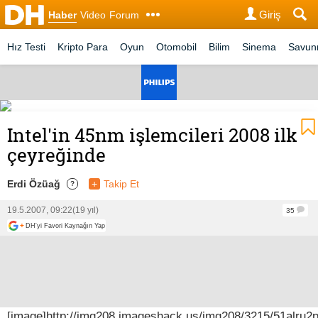
Giriş
Haber
Video
Forum
Hız Testi
Kripto Para
Oyun
Otomobil
Bilim
Sinema
Savu
Intel'in 45nm işlemcileri 2008 ilk
çeyreğinde
Erdi Özüağ
+
Takip Et
?
19.5.2007, 09:22
(19 yıl)
35
+
DH'yi Favori Kaynağın Yap
[image]http://img208.imageshack.us/img208/3215/51alru2p