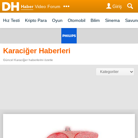
Giriş
Haber
Video
Forum
Hız Testi
Kripto Para
Oyun
Otomobil
Bilim
Sinema
Savu
Karaciğer Haberleri
Güncel Karaciğer haberlerini özetle