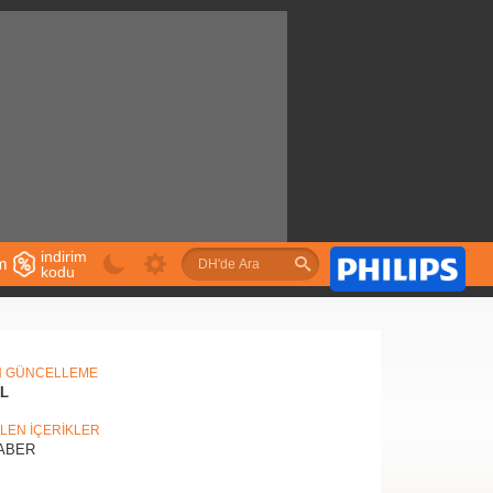
indirim
im
kodu
u
N GÜNCELLEME
IL
İLEN İÇERİKLER
ABER