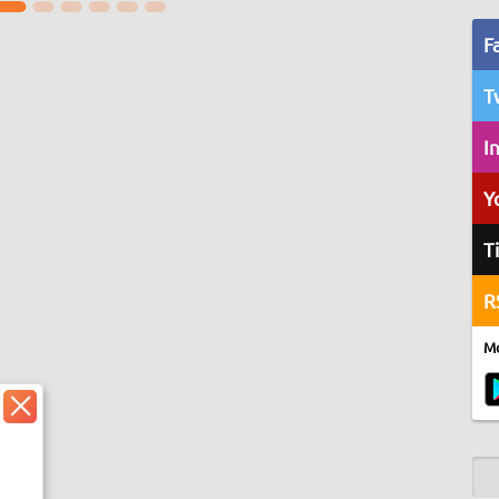
F
T
I
Y
T
R
Mo