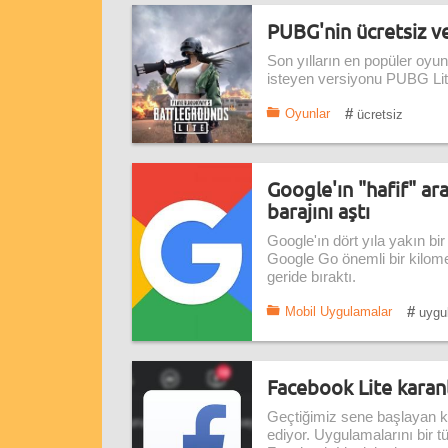
PUBG'nin ücretsiz v
Son yılların en popüler oyu
isteyen versiyonu PUBG Lite
#
Oyunlar
ücretsiz
Google'ın "hafif" a
barajını aştı
Google'ın dört yıla yakın bi
Google Go önemli bir kilome
geride bıraktı.
#
Mobil Uygulamalar
uygu
Facebook Lite karan
Geçtiğimiz sene başlayan 
ediyor. Uygulamalarını bir