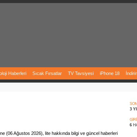
loji
Haberleri
Sıcak
Fırsatlar
TV
Tavsiyesi
iPhone
18
İndir
Önerileri
Türkiye
Araba
Fiyatları
Yapay
Zeka
Şarj
İstasyon
rı
Vizyondaki
Filmler
Bitcoin
Dizi
Önerileri
Telefon
Önerileri
SO
3 Y
agram
Dondurma
İnstagram
Çöktü
Mü
GİR
6
H
e (06 Ağustos 2026), lite hakkında bilgi ve güncel haberleri