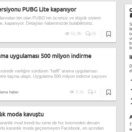
ersiyonu PUBG Lite kapanıyor
G

nlarından biri olan PUBG'nin ücretsiz ve düşük sistem
, kapanıyor. Detayları haberimizde bulabilirsiniz.
S
l
61,9b
26
t
v
b
l
rama uygulaması 500 milyon indirme
l
D
d
r süredir varlığını sürdüren "hafif" arama uygulaması
tre taşına ulaştı. Uygulama 500 milyon indirme sayısını
9,1b
4
lama haber
lık moda kavuştu
A
karanlık mod trendi bu sene de hız kesmeden devam
T
 türlü karanlık moda geçiremeyen Facebook, en azından
w