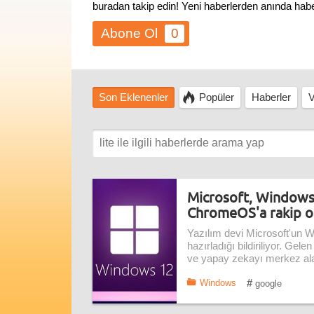
buradan takip edin! Yeni haberlerden anında habe
0
Son Eklenenler
Popüler
Haberler
V
Microsoft, Windows 
ChromeOS'a rakip o
Yazılım devi Microsoft'un W
hazırladığı bildiriliyor. Gele
ve yapay zekayı merkez al
#
Windows
google