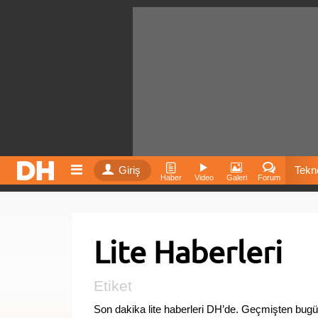
Giriş
Tekno
Haber
Video
Galeri
Forum
Film
Lite Haberleri
Fiyatla
İnst
Etiket
Son dakika lite haberleri DH’de. Geçmişten bugün