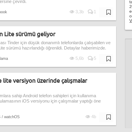
rsine çevirdi.
t
2
e
3,3b
1
book
o
V
n Lite sürümü geliyor
sı Tinder için düşük donanımlı telefonlarda çalışabilen ve
ite sürümü hazırlandığı öğrenildi. Detaylar haberimizde.
5,6b
5
lama
 lite versiyon üzerinde çalışmalar
ara sahip Android telefon sahipleri için kullanıma
lamasının iOS versiyonu için çalışmalar yaptığı öne
4b
S / watchOS