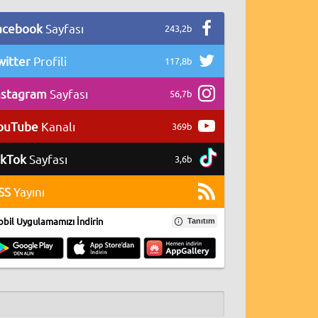
acebook
Sayfası
243,2b
witter
Profili
117,8b
nstagram
Sayfası
56,7b
ouTube
Kanalı
369b
ikTok
Sayfası
3,6b
SS
Yayını
bil Uygulamamızı İndirin
Tanıtım