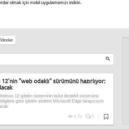
rdar olmak için mobil uygulamamızı indirin.
ideolar
12'nin "web odaklı" sürümünü hazırlıyor:
lacak
indows 12 işletim sisteminin bulut destekli sürümünü
n bilgilere göre işletim sistemi Microsoft Edge tarayıcısını
acak
4,7b
5