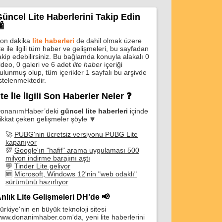
üncel Lite Haberlerini Takip Edin

on dakika
lite haberleri
de dahil olmak üzere
ite ile ilgili tüm haber ve gelişmeleri, bu sayfadan
akip edebilirsiniz. Bu bağlamda konuyla alakalı 0
ideo, 0 galeri ve 6 adet
lite haber
içeriği
ulunmuş olup, tüm içerikler 1 sayfalı bu arşivde
istelenmektedir.
ite İle İlgili Son Haberler Neler ❓
onanımHaber’deki
güncel lite haberleri
içinde
ikkat çeken gelişmeler şöyle 🔽
🚀
PUBG'nin ücretsiz versiyonu PUBG Lite
kapanıyor
💯
Google'ın "hafif" arama uygulaması 500
milyon indirme barajını aştı
💬
Tinder Lite geliyor
🆕
Microsoft, Windows 12'nin "web odaklı"
sürümünü hazırlıyor
nlık Lite Gelişmeleri DH’de 📢
ürkiye'nin en büyük teknoloji sitesi
ww.donanimhaber.com'da, yeni lite haberlerini