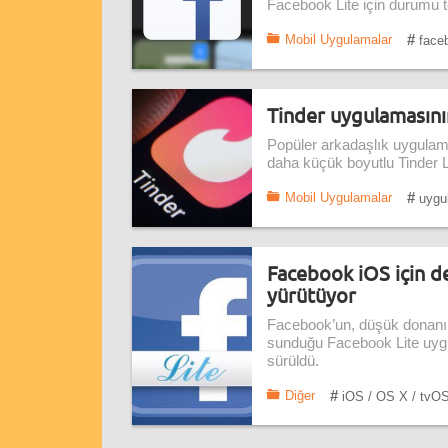
Facebook Lite için durumu te
#
Mobil Uygulamalar
face
Tinder uygulamasını
Popüler arkadaşlık uygulama
daha küçük boyutlu Tinder L
#
Mobil Uygulamalar
uygu
Facebook iOS için de
yürütüyor
Facebook’un, düşük donanıml
sunduğu Facebook Lite uygu
sürüldü.
#
Diğer
iOS / OS X / tvO