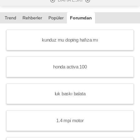
DAHA ESKİ
Trend
Rehberler
Popüler
Forumdan
kunduz mu doping hafıza mı
honda activa 100
luk baskı balata
1.4 mpi motor