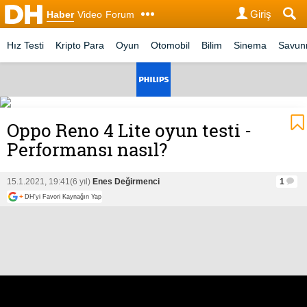
Giriş
Haber
Video
Forum
Hız Testi
Kripto Para
Oyun
Otomobil
Bilim
Sinema
Savu
Oppo Reno 4 Lite oyun testi -
Performansı nasıl?
15.1.2021, 19:41
(6 yıl)
Enes Değirmenci
1
+
DH'yi Favori Kaynağın Yap