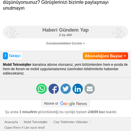
düşünüyorsunuz? Görüşlerinizi bizimle paylaşmayı
unutmayın
Haberi Gündem Yap
2 oy aldı
Gündemdekileri Göster >
Aboneliğimi Başlat
+
7
Takipçi
Mobil Teknolojiler
kanalına abone olursanız, yeni bölümlerden hem e-posta ile
hem de forum ve mobil uygulamalarımız üzerinden bildirimlerle haberdar
edileceksiniz.
Abone ol
Şu anda
1 misafirin
görüntülediği bu içeriğe toplam
24699 kez
bakıldı.
Anasayfa
Mobil Teknolojiler
Cep Telefonları Videoları
Oppo Reno 4 Lite oyun testi!