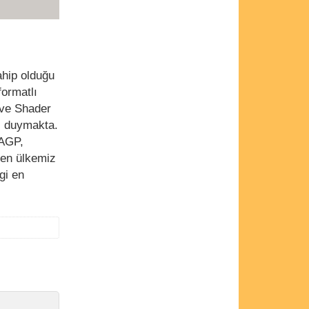
ahip olduğu
formatlı
 ve Shader
aç duymakta.
 AGP,
len ülkemiz
gi en