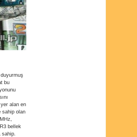
i duyurmuş
at bu
syonunu
sını
 yer alan en
 sahip olan
00MHz,
R3 bellek
 sahip.