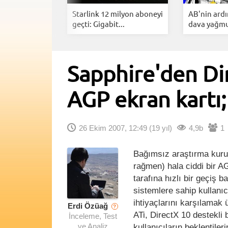
ng YouTube
Starlink 12 milyon aboneyi
AB'nin ard
Arkasınd...
geçti: Gigabit...
dava yağmur
Sapphire'den Dir
AGP ekran kart
26 Ekim 2007, 12:49
(19 yıl)
4,9b
1
Bağımsız araştırma kurul
rağmen) hala ciddi bir A
tarafına hızlı bir geçiş 
sistemlere sahip kullanıc
ihtiyaçlarını karşılamak 
Erdi Özüağ
?
ATi, DirectX 10 destekli
İnceleme, Test
kullanıcıların beklentiler
ve Analiz