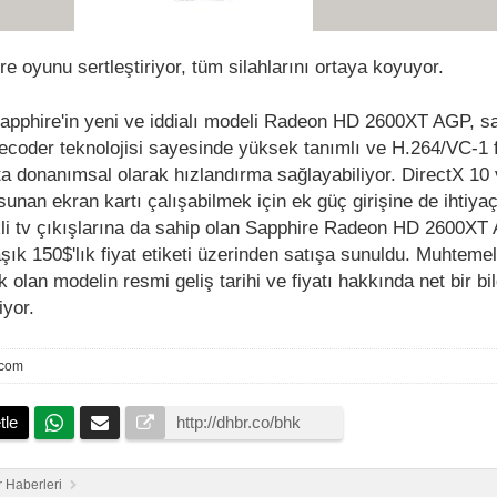
e oyunu sertleştiriyor, tüm silahlarını ortaya koyuyor.
Sapphire'in yeni ve iddialı modeli Radeon HD 2600XT AGP, s
ecoder teknolojisi sayesinde yüksek tanımlı ve H.264/VC-1 
 ta donanımsal olarak hızlandırma sağlayabiliyor. DirectX 10
sunan ekran kartı çalışabilmek için ek güç girişine de ihtiy
li tv çıkışlarına da sahip olan Sapphire Radeon HD 2600XT
ık 150$'lık fiyat etiketi üzerinden satışa sunuldu. Muhteme
 olan modelin resmi geliş tarihi ve fiyatı hakkında net bir bil
iyor.
.com
tle
 Haberleri