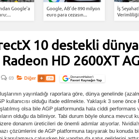
ından Google'a
Google, AB'de 890 milyon
İş Seyahat
u:...
euro para cezasın...
Verimliliği
ectX 10 destekli dünyan
ı; Radeon HD 2600XT A
DonanımHaber’i
69
Diğer
236
+
Favori Kaynağın Yap
uşlarının yayınladığı raporlara göre, dünya genelinde (azal
GP kullanıcısı olduğu ifade edilmekte. Yaklaşık 3 sene önce
başlatılmış olsa bile AGP platformunda hala ciddi performans 
ıların olduğu da biliniyor. Tabi durum böyle olunca mevcut ku
üzere donanım üreticileri de önemli adımlar atıyorlar. Nvidia'
 bazı çözümlerini de AGP platformuna taşıyarak bu konuda b
ini karşılamaya çalışırken bir yandan da satış gelirlerini artt