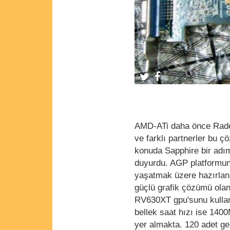
AMD-ATi daha önce Rade
ve farklı partnerler bu ç
konuda Sapphire bir ad
duyurdu. AGP platformund
yaşatmak üzere hazırlana
güçlü grafik çözümü ola
RV630XT gpu'sunu kullanı
bellek saat hızı ise 14
yer almakta. 120 adet gen