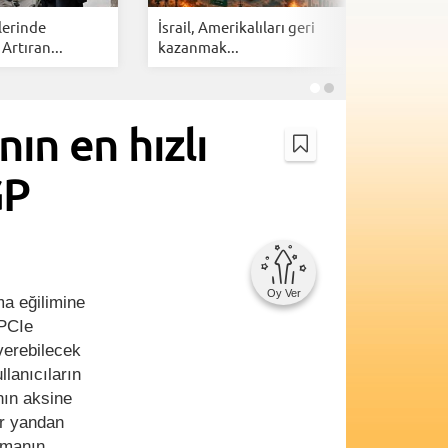
lerinde
İsrail, Amerikalıları geri
Cloudfla
 Artıran...
kazanmak...
botlarına 
ın en hızlı
GP
Oy Ver
ma eğilimine
 PCIe
verebilecek
llanıcıların
nın aksine
ir yandan
ırmanın