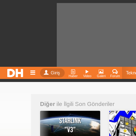
Giriş
Tekno
Haber
Video
Galeri
Forum
Film
Diğer
ile İlgili Son Gönderiler
Fiyatla
İnst