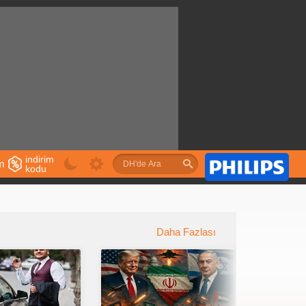
indirim
im
kodu
u
Daha Fazlası