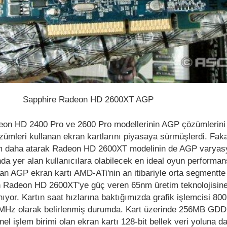
Sapphire Radeon HD 2600XT AGP
on HD 2400 Pro ve 2600 Pro modellerinin AGP çözümlerin
özümleri kullanan ekran kartlarını piyasaya sürmüşlerdi. Fak
ım daha atarak Radeon HD 2600XT modelinin de AGP varya
a yer alan kullanıcılara olabilecek en ideal oyun performan
n AGP ekran kartı AMD-ATi'nin an itibariyle orta segmentte
n Radeon HD 2600XT'ye güç veren 65nm üretim teknolojisine
yor. Kartın saat hızlarına baktığımızda grafik işlemcisi 8
00MHz olarak belirlenmiş durumda. Kart üzerinde 256MB GDD
el işlem birimi olan ekran kartı 128-bit bellek veri yoluna da