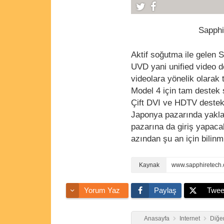
Sapphir
Aktif soğutma ile gelen 
UVD yani unified video d
videolara yönelik olarak
Model 4 için tam destek 
Çift DVI ve HDTV destek
Japonya pazarında yaklaş
pazarına da giriş yapacak
azından şu an için bilinm
www.sapphiretech
Yorum Yaz
Paylaş
Twee
Anasayfa
Internet
Diğer