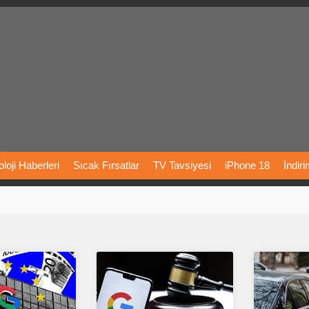
loji
Haberleri
Sıcak
Fırsatlar
TV
Tavsiyesi
iPhone
18
İndir
Önerileri
Türkiye
Araba
Fiyatları
Yapay
Zeka
Şarj
İstasyon
rı
Vizyondaki
Filmler
Bitcoin
Dizi
Önerileri
Telefon
Önerileri
agram
Dondurma
İnstagram
Çöktü
Mü