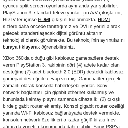
oyuncu split screen oyunlarda aynı anda yarışabilirler.
PlayStation 3, standart televizyonlar için A/V çıkışlarını,
HDTV ler içinse
HDMI
çıkışını kullanmakta.
HDMI
sizlere daha öncede tanıttığımız ve DVI'ın yerini alarak
gelecek standartlaşacak dijital görüntü aktarım
teknolojisi olarak görülmekte. Bu teknoloji'nin ayrıntılarını
buraya tıklayarak
öğrenebilirsiniz.
XBox 360'da olduğu gibi kablosuz gamepadlere destek
veren PlayStation 3, rakibinin dört (4) adete kadar olan
desteğine (7) adet bluetooth 2.0 (EDR) destekli kablosuz
gamepad desteği ile cevap vermiş. Gamepadler gerçek
zamanlı olarak konsolla haberleşebiliyorlar. Sony
network bağlantısı için gigabit ethernet kullanmış ve
bununlada kalmayıp aynı zamanda cihaza iki (2) çıkışlı
birde gigabit router eklemiş. Konsol gigabit router özelliği
yanında Wi-Fi kablosuz bağlantıyada destek vermekte,
konsolun network özellikleri o kadar güçlü ki akıllı ev
ağınızda yönetici konumunda dahi olabilir. Sony PSP'yi