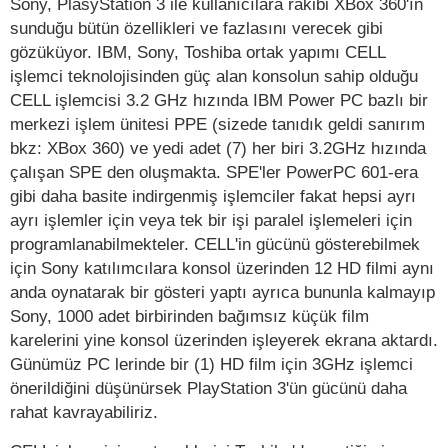
Sony, PlasyStation 3 ile kullanıcılara rakibi XBox 360'ın
sunduğu bütün özellikleri ve fazlasını verecek gibi
gözüküyor. IBM, Sony, Toshiba ortak yapımı CELL
işlemci teknolojisinden güç alan konsolun sahip olduğu
CELL işlemcisi 3.2 GHz hızında IBM Power PC bazlı bir
merkezi işlem ünitesi PPE (sizede tanıdık geldi sanırım
bkz: XBox 360) ve yedi adet (7) her biri 3.2GHz hızında
çalışan SPE den oluşmakta. SPE'ler PowerPC 601-era
gibi daha basite indirgenmiş işlemciler fakat hepsi ayrı
ayrı işlemler için veya tek bir işi paralel işlemeleri için
programlanabilmekteler. CELL'in gücünü gösterebilmek
için Sony katılımcılara konsol üzerinden 12 HD filmi aynı
anda oynatarak bir gösteri yaptı ayrıca bununla kalmayıp
Sony, 1000 adet birbirinden bağımsız küçük film
karelerini yine konsol üzerinden işleyerek ekrana aktardı.
Günümüz PC lerinde bir (1) HD film için 3GHz işlemci
önerildiğini düşünürsek PlayStation 3'ün gücünü daha
rahat kavrayabiliriz.