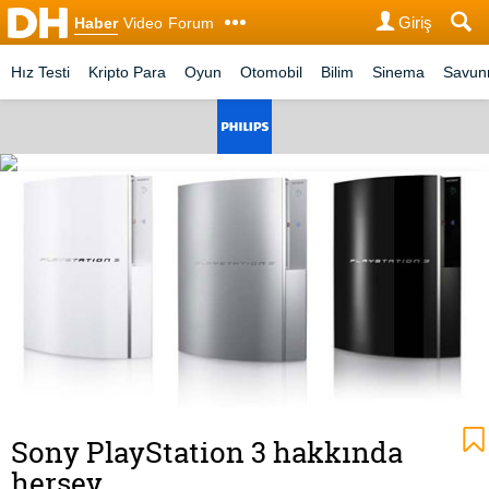
Giriş
Haber
Video
Forum
Hız Testi
Kripto Para
Oyun
Otomobil
Bilim
Sinema
Savu
Sony PlayStation 3 hakkında
herşey