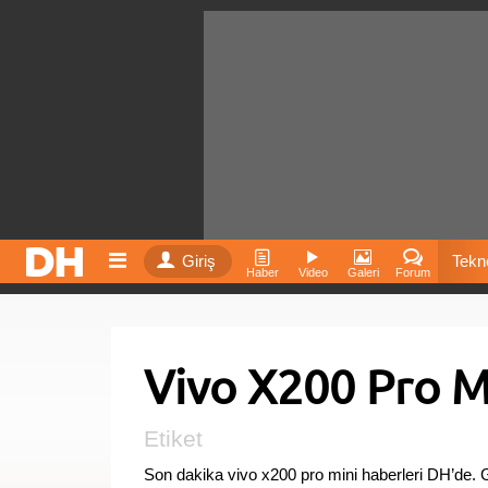
Giriş
Tekno
Haber
Video
Galeri
Forum
Film
Vivo X200 Pro M
Fiyatla
İnst
Etiket
Son dakika vivo x200 pro mini haberleri DH’de.