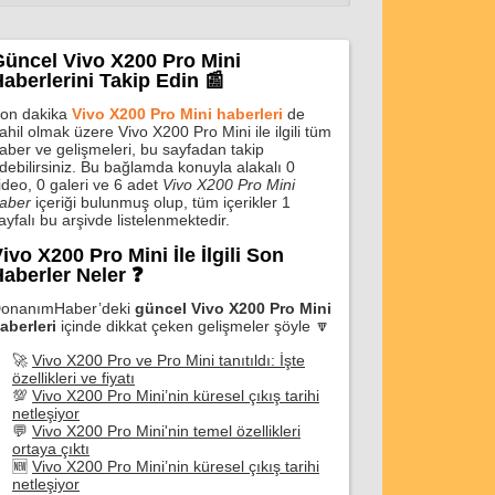
Güncel Vivo X200 Pro Mini
aberlerini Takip Edin 📰
on dakika
Vivo X200 Pro Mini haberleri
de
ahil olmak üzere Vivo X200 Pro Mini ile ilgili tüm
aber ve gelişmeleri, bu sayfadan takip
debilirsiniz. Bu bağlamda konuyla alakalı 0
ideo, 0 galeri ve 6 adet
Vivo X200 Pro Mini
aber
içeriği bulunmuş olup, tüm içerikler 1
ayfalı bu arşivde listelenmektedir.
ivo X200 Pro Mini İle İlgili Son
aberler Neler ❓
onanımHaber’deki
güncel Vivo X200 Pro Mini
aberleri
içinde dikkat çeken gelişmeler şöyle 🔽
🚀
Vivo X200 Pro ve Pro Mini tanıtıldı: İşte
özellikleri ve fiyatı
💯
Vivo X200 Pro Mini’nin küresel çıkış tarihi
netleşiyor
💬
Vivo X200 Pro Mini'nin temel özellikleri
ortaya çıktı
🆕
Vivo X200 Pro Mini’nin küresel çıkış tarihi
netleşiyor