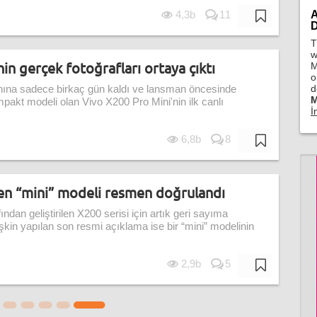
A
4,3b
11
D
T
w
in gerçek fotoğrafları ortaya çıktı
M
o
d
nına sadece birkaç gün kaldı ve lansman öncesinde
M
ompakt modeli olan Vivo X200 Pro Mini'nin ilk canlı
İ
6,8b
8
en “mini” modeli resmen doğrulandı
fından geliştirilen X200 serisi için artık geri sayıma
şkin yapılan son resmi açıklama ise bir “mini” modelinin
2,9b
5