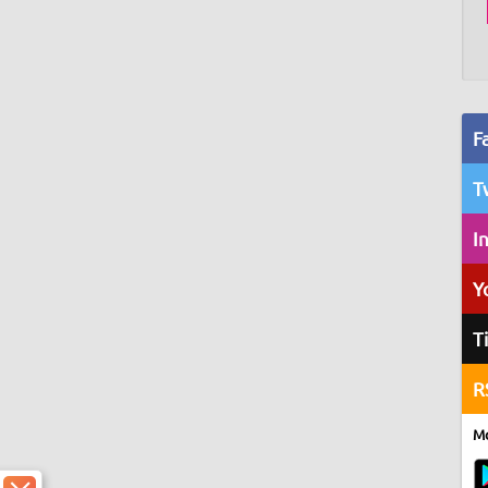
F
T
I
Y
T
R
Mo