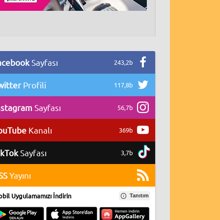
acebook
Sayfası
243,2b
witter
Profili
117,8b
nstagram
Sayfası
56,7b
ouTube
Kanalı
369b
ikTok
Sayfası
3,7b
SS
Yayını
bil Uygulamamızı İndirin
Tanıtım