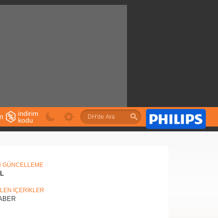
indirim
im
kodu
u
N GÜNCELLEME
IL
İLEN İÇERİKLER
ABER