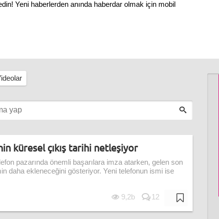
 edin! Yeni haberlerden anında haberdar olmak için mobil
ideolar
n küresel çıkış tarihi netleşiyor
telefon pazarında önemli başarılara imza atarken, gelen son
smin daha ekleneceğini gösteriyor. Yeni telefonun ismi ise
9,2b
12