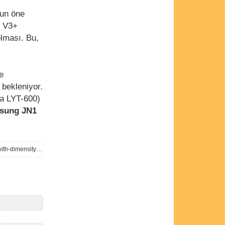
nun öne
e V3+
olması. Bu,
e
 bekleniyor.
a LYT-600)
sung JN1
https://www.gizmochina.com/2024/10/08/vivo-x200-x200-pro-x200-pro-mini-to-launch-on-october-14-with-dimensity-9400-top-notch-cameras/