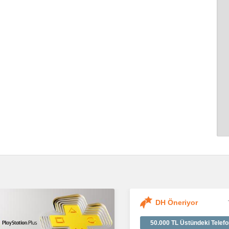
DH Öneriyor
50.000 TL Üstündeki Telefo