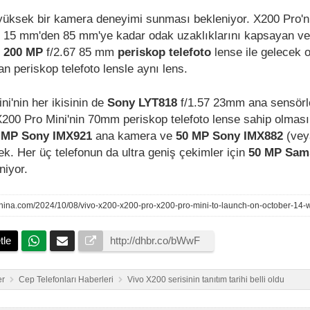
 yüksek bir kamera deneyimi sunması bekleniyor. X200 Pro'
ri, 15 mm'den 85 mm'ye kadar odak uzaklıklarını kapsayan v
p
200 MP
f/2.67 85 mm
periskop telefoto
lense ile gelecek 
n periskop telefoto lensle aynı lens.
i'nin her ikisinin de
Sony LYT818
f/1.57 23mm ana sensörl
X200 Pro Mini'nin 70mm periskop telefoto lense sahip olması
 MP Sony IMX921
ana kamera ve
50 MP Sony IMX882
(vey
ek. Her üç telefonun da ultra geniş çekimler için
50 MP Sam
niyor.
tle
er
Cep Telefonları Haberleri
Vivo X200 serisinin tanıtım tarihi belli oldu