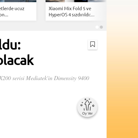
tlerde ucuz
Xiaomi Mix Fold 5 ve
Samsung
on...
HyperOS 4 sızdırıldı:...
tanıtıldı:
ldu:
olacak
 X200 serisi Mediatek'in Dimensity 9400
Oy Ver