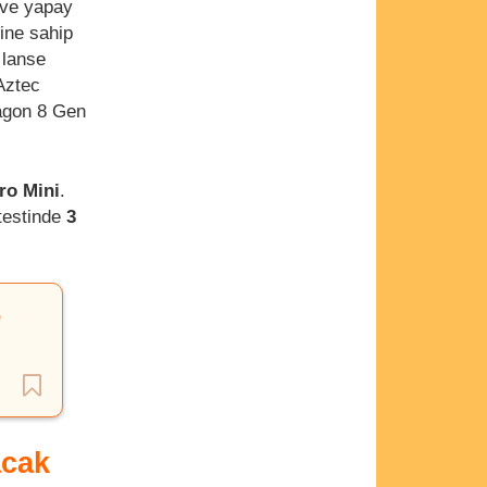
ve yapay
ine sahip
 lanse
Aztec
agon 8 Gen
ro Mini
.
testinde
3
e
acak