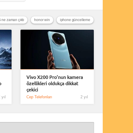
ne zaman çıktı
honor win
iphone güncelleme
Vivo X200 Pro’nun kamera
p
özellikleri oldukça dikkat
çekici
 yıl
Cep Telefonları
2 yıl