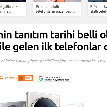
ilk jailbreak
Premium akıllı
BİM marke
mine...
telefonların pazar payı...
akıllı telef
in tanıtım tarihi belli o
le gelen ilk telefonlar 
4 Ekim'de Çin'de piyasaya sürüleceğini resmen duyurdu. Vivo
.
DonanımHaber’i
Telefon
3483
+
Favori Kaynağın Yap