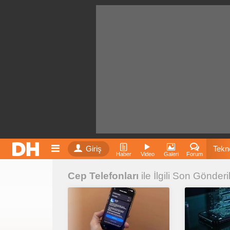
Giriş
Tekno
Haber
Video
Galeri
Forum
Cep Telefonları
ile İlgili Son Gönderi
Film
Fiyatla
İnst