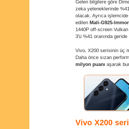
Gelen bilgilere göre Dim
zeka yeteneklerinde %4
olacak. Ayrıca işlemcid
edilen
Mali-G925-Immort
1440P off-screen Vulkan
3'ü %41 oranında geride 
Vivo, X200 serisinin üç 
Daha önce sızan performa
milyon puanı
aşarak bun
Vivo X200 ser