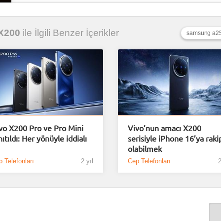
 X200
ile İlgili Benzer İçerikler
samsung a25 
vo X200 Pro ve Pro Mini
Vivo’nun amacı X200
nıtıldı: Her yönüyle iddialı
serisiyle iPhone 16’ya raki
olabilmek
 Telefonları
2 yıl
Cep Telefonları
2