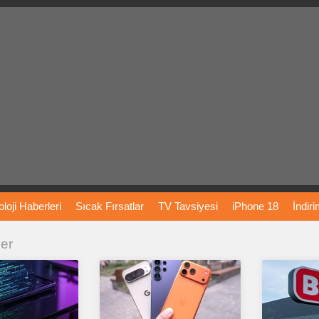
loji
Haberleri
Sıcak
Fırsatlar
TV
Tavsiyesi
iPhone
18
İndir
ler
Önerileri
Türkiye
Araba
Fiyatları
Yapay
Zeka
Şarj
İstasyon
rı
Vizyondaki
Filmler
Bitcoin
Dizi
Önerileri
Telefon
Önerileri
agram
Dondurma
İnstagram
Çöktü
Mü