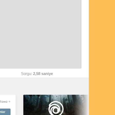
Sorgu:
2,58 saniye
Tümü
nlar