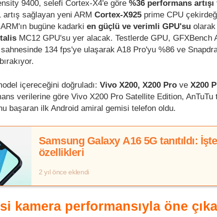
ensity 9400, selefi Cortex-X4'e göre
%36 performans artışı
1 artış sağlayan yeni ARM
Cortex-X925
prime CPU çekirdeğ
e ARM'ın bugüne kadarki
en güçlü ve verimli GPU'su
olarak
alis
MC12 GPU'su yer alacak. Testlerde GPU, GFXBench 
 sahnesinde 134 fps'ye ulaşarak A18 Pro'yu %86 ve Snapdr
bırakıyor.
model içereceğini doğruladı:
Vivo X200, X200 Pro
ve
X200 P
ns verilerine göre Vivo X200 Pro Satellite Edition, AnTuTu 
u başaran ilk Android amiral gemisi telefon oldu.
Samsung Galaxy A16 5G tanıtıldı: İşt
özellikleri
2 yıl önce eklendi
isi kamera performansıyla öne çık