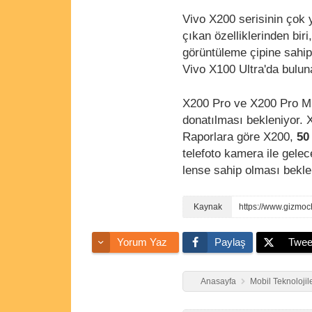
Vivo X200 serisinin çok
çıkan özelliklerinden bi
görüntüleme çipine sahi
Vivo X100 Ultra'da buluna
X200 Pro ve X200 Pro Min
donatılması bekleniyor. 
Raporlara göre X200,
50
telefoto kamera ile gelec
lense sahip olması bekle
Yorum Yaz
Paylaş
Twee
Anasayfa
Mobil Teknolojil