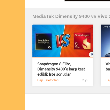
MediaTek Dimensity 9400
ve
Vivo
Snapdragon 8 Elite,
Vi
Dimensity 9400'e karşı test
ta
edildi: İşte sonuçlar
Cep Telefonları
2 yıl
Cep