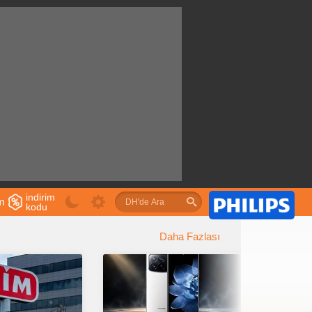
indirim
im
kodu
u
Daha Fazlası