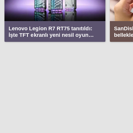
Lenovo Legion R7 RT75 tanıtıldı:
SanDisk
İşte TFT ekranlı yeni nesil oyun
bellekl
klavyesi