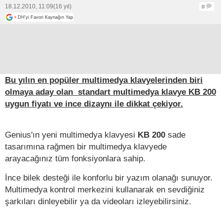
18.12.2010, 11:09
(16 yıl)
0
+
DH'yi Favori Kaynağın Yap
Bu yılın en popüler multimedya klavyelerinden biri
olmaya aday olan standart multimedya klavye KB 200
uygun fiyatı ve ince dizaynı ile dikkat çekiyor.
Genius'ın yeni multimedya klavyesi
KB 200
sade
tasarımına rağmen bir multimedya klavyede
arayacağınız tüm fonksiyonlara sahip.
İnce bilek desteği ile konforlu bir yazım olanağı sunuyor.
Multimedya kontrol merkezini kullanarak en sevdiğiniz
şarkıları dinleyebilir ya da videoları izleyebilirsiniz.