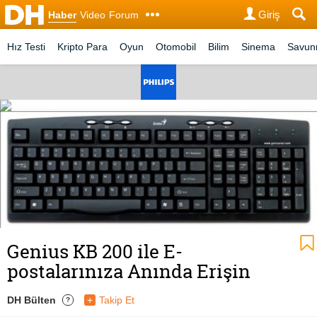
Giriş
Haber
Video
Forum
Hız Testi
Kripto Para
Oyun
Otomobil
Bilim
Sinema
Savu
Genius KB 200 ile E-
postalarınıza Anında Erişin
DH Bülten
+
Takip Et
?