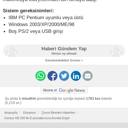
Sistem gereksinimleri:
IBM PC Pentium uyumlu veya üstü
Windows 2003/XP/2000/ME/98
Boş PS/2 veya USB girişi
Haberi Gündem Yap
Henüz oy almadı
Gündemdekileri Göster >
Abone ol
Şu anda
1 misafirin
görüntülediği bu içeriğe toplam
1783 kez
bakıldı.
(0,219 sn.)
Anasayfa
Donanım
Çevre Birimleri Haberleri
Genius KB 200 ile E-postalarınıza Anında Erişin