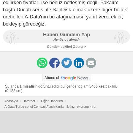
edilirken fiyatları ise henüz netleşmiş değil. Bakalım
başta Ducati serisi ile SanDisk olmak üzere diğer bellek
üreticileri A-Data'nın bu atağına nasıl yanıt verecekler,
bekleyip göreceğiz.
Haberi Gündem Yap
Henüz oy almadı
Gündemdekileri Göster >
Abone ol
Şu anda
1 misafirin
görüntülediği bu içeriğe toplam
5406 kez
bakıldı.
(0,188 sn.)
Anasayfa
Internet
Diğer Haberleri
A-Data Turbo serisi CompactFlash kartları ile hız rekorunu kırdı