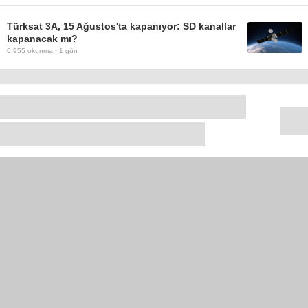
Türksat 3A, 15 Ağustos'ta kapanıyor: SD kanallar
kapanacak mı?
6.955
okunma ·
1 gün