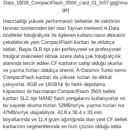
Data_16GB_CompactFlash_350X_card_01_fx57.jpg[/ima
ge]
Hazırladığı yüksek performanslı bellekler ile sektörün
tanınan isimlerinden biri olan Tayvan merkezli A-Data
özellikler fotoğrafçılık ile ilgilenen kullanıcıların dikkatini
çekebilecek yeni CompactFlash kartları ile oldukça
iddialı. Başta SLR tipi yarı-porfesyonel ve profesyonel
fotoğraf makineleri olmak üzere daha çok fotoğrafçılık
alanında tercih edilen CF kartların sahip olduğu okuma
ve yazma hızları oldukça önemli. A-Data'nın Turbo serisi
CompactFlash kartları da yüksek hızları ile dikkat
çekiyorlar. 8GB ve 16GB'lık iki farklı depolama
kapasitesi ile hazırlanan CompactFlash 350X bellek
kartları SLC tipi NAND flash yongalarını kullanıyorlar ve
bu sayede okuma hızları 52MB/sn'ye, yazma hızları ise
47MB/sn'ye ulaşabiliyor. 42.8 x 36.4 x 33 mm
boyutlarında ve 11.4 gram ağırlığında olan yeni CF bellek
kartlarının segmentlerinde en hızlı çözüm olduğu iddia