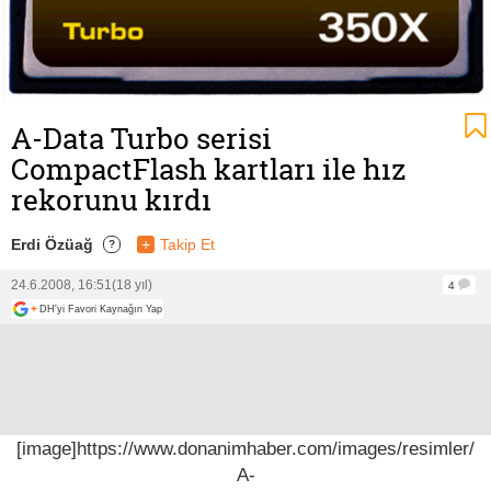
A-Data Turbo serisi
CompactFlash kartları ile hız
rekorunu kırdı
Erdi Özüağ
+
Takip Et
?
24.6.2008, 16:51
(18 yıl)
4
+
DH'yi Favori Kaynağın Yap
[image]https://www.donanimhaber.com/images/resimler/
A-