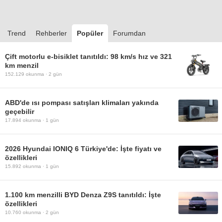
Trend
Rehberler
Popüler
Forumdan
Çift motorlu e-bisiklet tanıtıldı: 98 km/s hız ve 321
km menzil
152.129
okunma ·
2 gün
ABD'de ısı pompası satışları klimaları yakında
geçebilir
17.894
okunma ·
1 gün
2026 Hyundai IONIQ 6 Türkiye'de: İşte fiyatı ve
özellikleri
15.892
okunma ·
1 gün
1.100 km menzilli BYD Denza Z9S tanıtıldı: İşte
özellikleri
10.760
okunma ·
2 gün