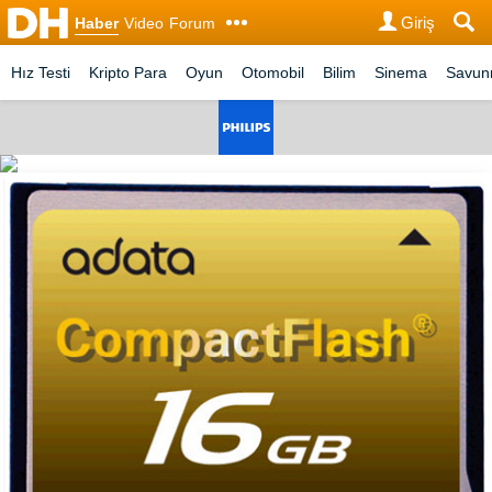
Giriş
Haber
Video
Forum
Hız Testi
Kripto Para
Oyun
Otomobil
Bilim
Sinema
Savu