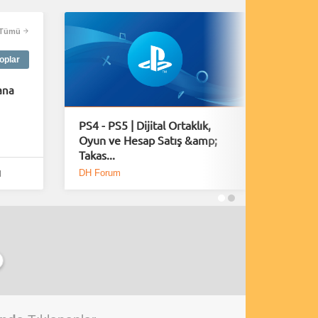
Tümü
oplar
ana
PS4 - PS5 | Dijital Ortaklık,
A Plagu
Oyun ve Hesap Satış &amp;
40 Daki
Takas...
Yayınl
DH Forum
Bölüm S
l