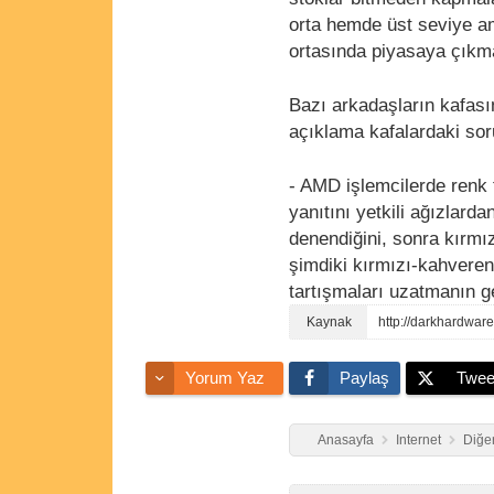
orta hemde üst seviye a
ortasında piyasaya çıkmas
Bazı arkadaşların kafası
açıklama kafalardaki soru
- AMD işlemcilerde renk t
yanıtını yetkili ağızlarda
denendiğini, sonra kırmı
şimdiki kırmızı-kahvereng
tartışmaları uzatmanın g
http://darkhardwa
Yorum Yaz
Paylaş
Twee
Anasayfa
Internet
Diğer