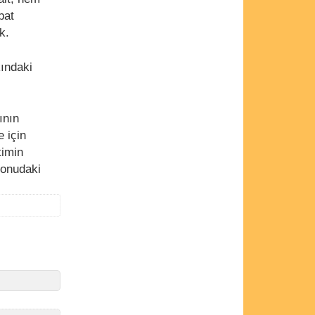
bat
k.
kındaki
ının
e için
timin
 konudaki