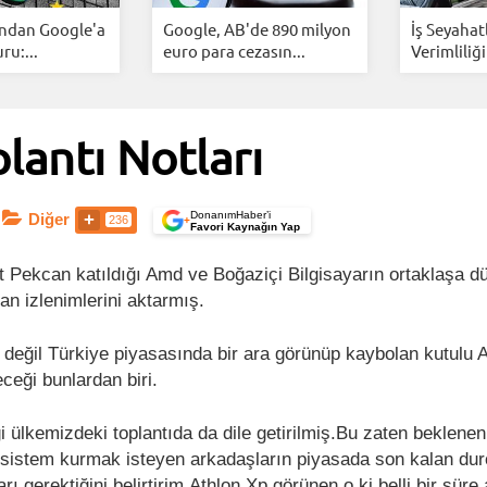
ından Google'a
Google, AB'de 890 milyon
İş Seyahat
u:...
euro para cezasın...
Verimliliği
lantı Notları
DonanımHaber’i
Diğer
236
+
Favori Kaynağın Yap
Pekcan katıldığı Amd ve Boğaziçi Bilgisayarın ortaklaşa dü
dan izlenimlerini aktarmış.
ok değil Türkiye piyasasında bir ara görünüp kaybolan kutulu
leceği bunlardan biri.
ği ülkemizdeki toplantıda da dile getirilmiş.Bu zaten beklenen
sistem kurmak isteyen arkadaşların piyasada son kalan dur
ı gerektiğini belirtirim.Athlon Xp görünen o ki belli bir süre 