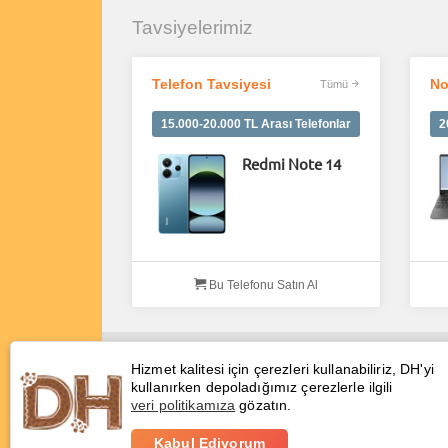
Tavsiyelerimiz
Telefon Tavsiyesi
No
Tümü
15.000-20.000 TL Arası Telefonlar
2
Redmi Note 14
Bu Telefonu Satın Al
Hizmet kalitesi için çerezleri kullanabiliriz, DH'yi
kullanırken depoladığımız çerezlerle ilgili
veri politikamıza
gözatın.
Kabul Ediyorum