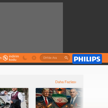
indirim
im
kodu
u
Daha Fazlası