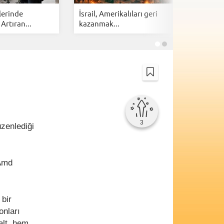
lerinde
İsrail, Amerikalıları geri
Cloudfla
 Artıran...
kazanmak...
botlarına 
3
zenlediği
 Amd
 bir
onları
alt, hem