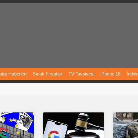
loji
Haberleri
Sıcak
Fırsatlar
TV
Tavsiyesi
iPhone
18
İndir
Önerileri
Türkiye
Araba
Fiyatları
Yapay
Zeka
Şarj
İstasyon
rı
Vizyondaki
Filmler
Bitcoin
Dizi
Önerileri
Telefon
Önerileri
agram
Dondurma
İnstagram
Çöktü
Mü