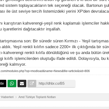
md sistem toplayacakların tek seçeneği olacak. Bartonun şu
ı ile üst seviye tercih listemizdeki yerini XP'den devralaca
nı karıştıran kahverengi-yeşil renk kaplamalı işlemciler hak
 işaretlerini dağıtacaktır inşallah.
artışmasına son: Bir süredir süren Kırmızı - Yeşil tartışmas
n aldık. Yeşil renkli kılıfın sadece 2200+ ilk çıktığında bir sür
zı-kahverengi renkli kılıfa dönüldüğünü ve şu anda bütün üre
i kılıflı işlemcilerden oluştuğu ifade edildi. Dolayısıyla, bu
ereği kalmıyor.
re.com/modules.php?op=modload&name=News&file=article&sid=806
tle
 Haberleri
Amd Türkiye Toplantı Notları