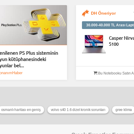
DH Öneriyor
30.000-40.000 TL Arası Lapt
Casper Nirv
S100
enilenen PS Plus sisteminin
yun kütüphanesindeki
yunlar bel...
onanımHaber
Bu Notebooku Satın A
osmanlı haritası en geniş
volvo s40 1.6 dizel kronik sorunları
gree klima