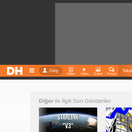
Giriş
Tekno
Haber
Video
Galeri
Forum
Film
Diğer
ile İlgili Son Gönderiler
Fiyatla
İnst