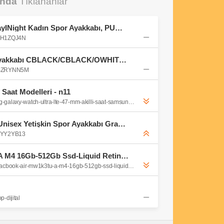
unda
Tıklananlar
PUMA BELLA DONNA DayINight Kadın Spor Ayakkabı, PUMA Black-PUMA Silver, 35.5 : Amazon.com.tr: Moda
0FH1ZQJ4N
adidas Erkek PARK ST Ayakkabı CBLACK/CBLACK/OWHITE 44 2/3 : Amazon.com.tr: Moda
B0BZRYNN5M
lı Saat Modelleri - n11
https://www.n11.com/urun/samsung-galaxy-watch-ultra-lte-47-mm-akilli-saat-samsung-turkiye-garantili-56077661?magaza=mediamarkt
PUMA PUMA Smash 3.0 Unisex Yetişkin Spor Ayakkabı Gray Tile-PUMA Black-White 37 : Amazon.com.tr: Moda
09YY2YB13
MacBook Air MW1K3TU/A M4 16Gb-512Gb Ssd-Liquid Retina-15.3inc-Yıldız Işığı - Vatan Bilgisayar
https://www.vatanbilgisayar.com/macbook-air-mw1k3tu-a-m4-16gb-512gb-ssd-liquid-retina-15-3inc-yildiz-isigi.html
-dijital