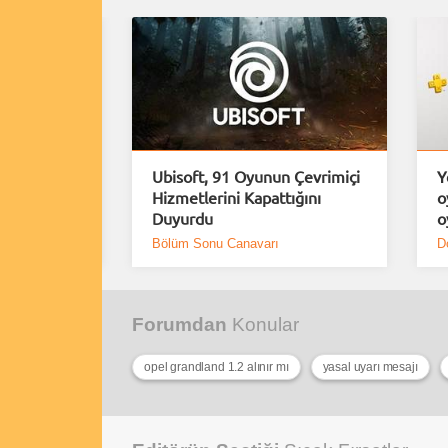
rımlar
Ubisoft, 91 Oyunun Çevrimiçi
Y
erindeki
Hizmetlerini Kapattığını
o
Duyurdu
o
Bölüm Sonu Canavarı
D
Forumdan
Konular
opel grandland 1.2 alınır mı
yasal uyarı mesajı