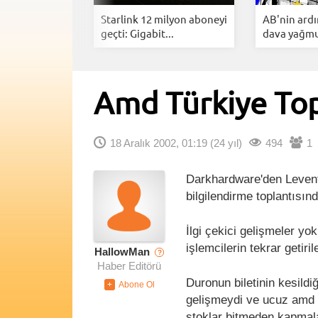
ng YouTube
Starlink 12 milyon aboneyi
AB'nin ard
Arkasınd...
geçti: Gigabit...
dava yağmur
Amd Türkiye Top
18 Aralık 2002, 01:19
(24 yıl)
494
1
Darkhardware'den Levent 
bilgilendirme toplantısın
İlgi çekici gelişmeler y
işlemcilerin tekrar getiri
HallowMan
?
Haber Editörü
Duronun biletinin kesildi
gelişmeydi ve ucuz amd 
stoklar bitmeden kapmalar