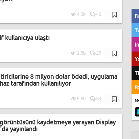
4,9b
43
F
T
f kullanıcıya ulaştı
I
1,9b
29
Y
T
ştiricilerine 8 milyon dolar ödedi, uygulama
haz tarafından kullanılıyor
R
5,8b
34
Mo
n görüntüsünü kaydetmeye yarayan Display
da yayınlandı