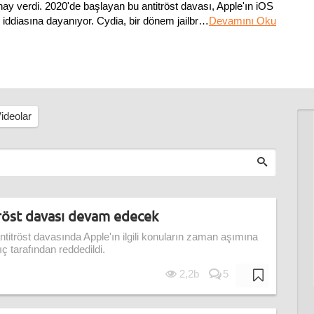
y verdi. 2020'de başlayan bu antitröst davası, Apple'ın iOS
i iddiasına dayanıyor. Cydia, bir dönem jailbreak yapılmış
…
Devamını Oku
ideolar
tröst davası devam edecek
ntitröst davasında Apple'ın ilgili konuların zaman aşımına
ıç tarafından reddedildi.
2,2b
5