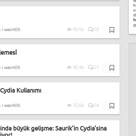
w
h
o
d
h
v
60,5b
59
S / watchOS
lemesİ
90,4b
27
S / watchOS
 Cydia Kullanımı
75,6b
54
S / watchOS
inda büyük gelişme: Saurik'in Cydia'sina
iyor!