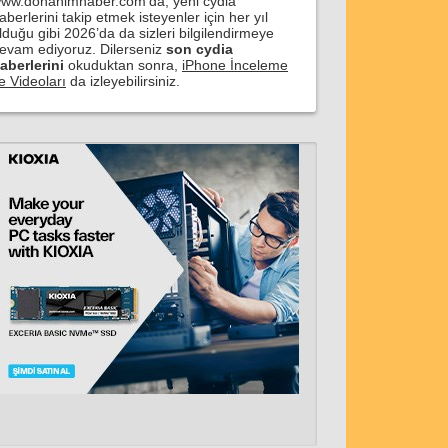
ww.donanimhaber.com'da, yeni cydia
aberlerini takip etmek isteyenler için her yıl
lduğu gibi 2026’da da sizleri bilgilendirmeye
evam ediyoruz. Dilerseniz
son cydia
aberlerini
okuduktan sonra,
iPhone İnceleme
e Videoları
da izleyebilirsiniz.