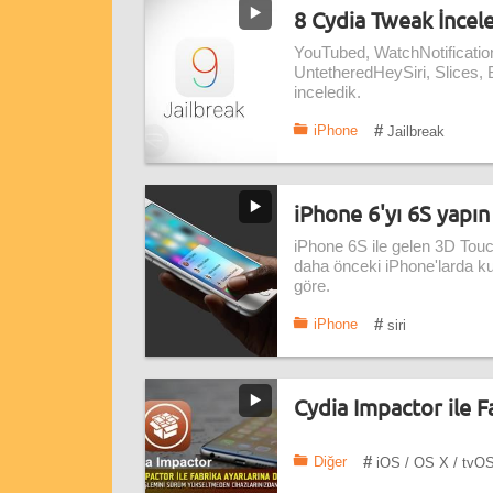
8 Cydia Tweak İncel
YouTubed, WatchNotificatio
UntetheredHeySiri, Slices, B
inceledik.
#
iPhone
Jailbreak
iPhone 6'yı 6S yapı
iPhone 6S ile gelen 3D Touch
daha önceki iPhone'larda k
göre.
#
iPhone
siri
Cydia Impactor ile F
#
Diğer
iOS / OS X / tvO