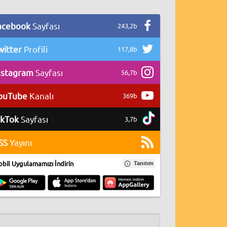
acebook
Sayfası
243,2b
witter
Profili
117,8b
nstagram
Sayfası
56,7b
ouTube
Kanalı
369b
ikTok
Sayfası
3,7b
SS
Yayını
bil Uygulamamızı İndirin
Tanıtım