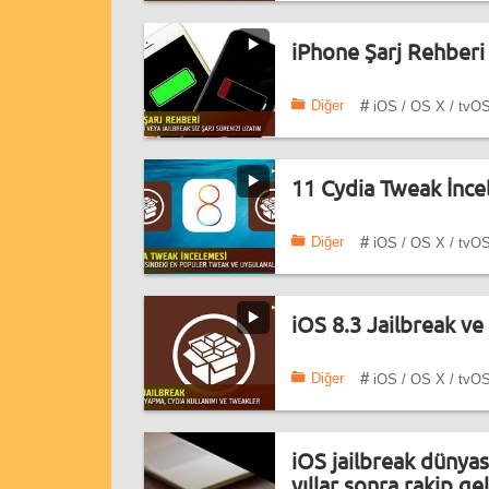
iPhone Şarj Rehberi
#
Diğer
iOS / OS X / tvO
11 Cydia Tweak İnce
#
Diğer
iOS / OS X / tvO
iOS 8.3 Jailbreak ve
#
Diğer
iOS / OS X / tvO
iOS jailbreak dünyas
yıllar sonra rakip gel