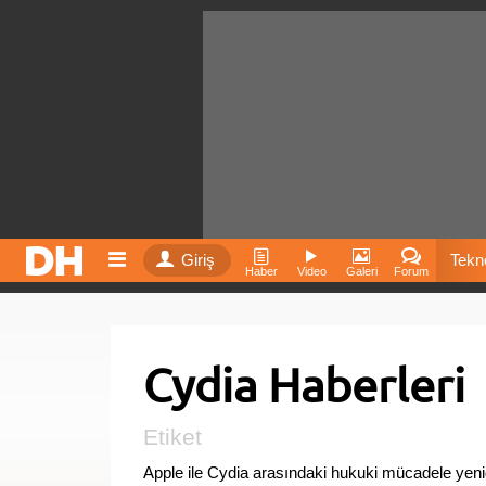
Giriş
Tekno
Haber
Video
Galeri
Forum
Film
Cydia Haberleri
Fiyatla
İnst
Etiket
Apple ile Cydia arasındaki hukuki mücadele yen