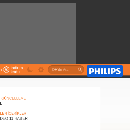
indirim
im
kodu
u
N GÜNCELLEME
IL
İLEN İÇERİKLER
İDEO
13
HABER