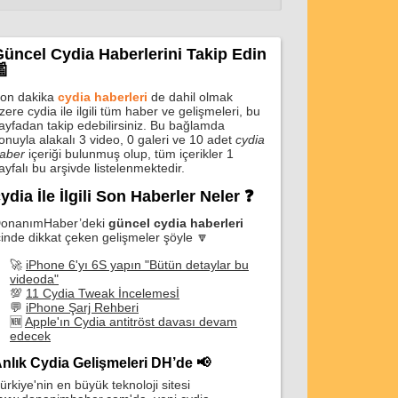
üncel Cydia Haberlerini Takip Edin

on dakika
cydia haberleri
de dahil olmak
zere cydia ile ilgili tüm haber ve gelişmeleri, bu
ayfadan takip edebilirsiniz. Bu bağlamda
onuyla alakalı 3 video, 0 galeri ve 10 adet
cydia
aber
içeriği bulunmuş olup, tüm içerikler 1
ayfalı bu arşivde listelenmektedir.
ydia İle İlgili Son Haberler Neler ❓
onanımHaber’deki
güncel cydia haberleri
çinde dikkat çeken gelişmeler şöyle 🔽
🚀
iPhone 6'yı 6S yapın "Bütün detaylar bu
videoda"
💯
11 Cydia Tweak İncelemesİ
💬
iPhone Şarj Rehberi
🆕
Apple'ın Cydia antitröst davası devam
edecek
nlık Cydia Gelişmeleri DH’de 📢
ürkiye'nin en büyük teknoloji sitesi