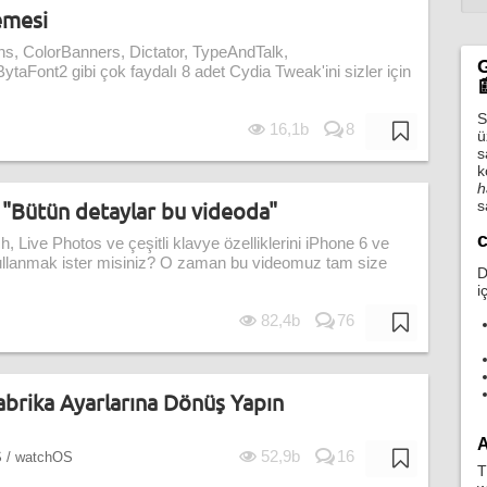
emesi
ns, ColorBanners, Dictator, TypeAndTalk,
G
ytaFont2 gibi çok faydalı 8 adet Cydia Tweak'ini sizler için

S
16,1b
8
ü
s
k
h
n "Bütün detaylar bu videoda"
s
c
, Live Photos ve çeşitli klavye özelliklerini iPhone 6 ve
ullanmak ister misiniz? O zaman bu videomuz tam size
D
i
82,4b
76
abrika Ayarlarına Dönüş Yapın
A
52,9b
16
S / watchOS
T