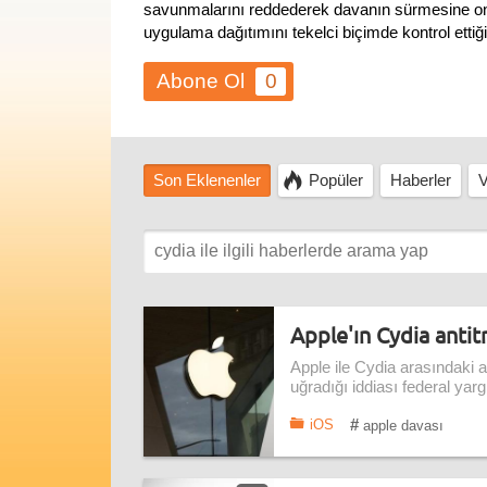
savunmalarını reddederek davanın sürmesine ona
uygulama dağıtımını tekelci biçimde kontrol ettiğ
0
Son Eklenenler
Popüler
Haberler
V
Apple'ın Cydia anti
Apple ile Cydia arasındaki a
uğradığı iddiası federal yarg
#
iOS
apple davası