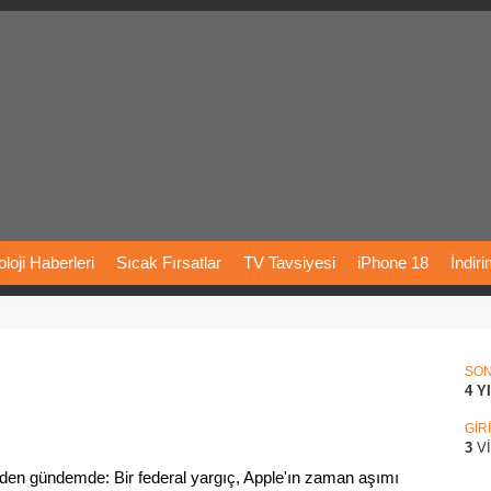
loji
Haberleri
Sıcak
Fırsatlar
TV
Tavsiyesi
iPhone
18
İndir
Önerileri
Türkiye
Araba
Fiyatları
Yapay
Zeka
Şarj
İstasyon
rı
Vizyondaki
Filmler
Bitcoin
Dizi
Önerileri
Telefon
Önerileri
SO
4 Y
agram
Dondurma
İnstagram
Çöktü
Mü
GİR
3
V
iden gündemde: Bir federal yargıç, Apple'ın zaman aşımı