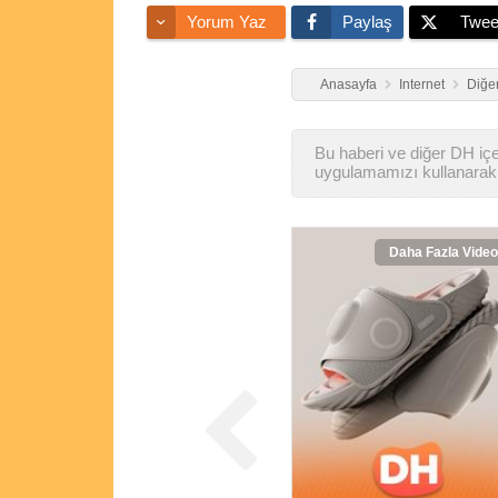
Yorum Yaz
Paylaş
Twee
Anasayfa
Internet
Diğer
Bu haberi ve diğer DH içer
uygulamamızı kullanarak 
Daha Fazla Video