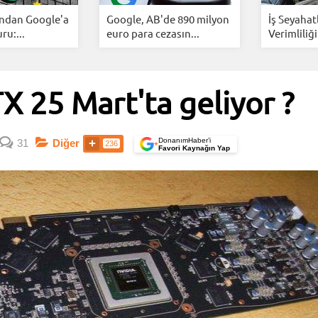
ından Google'a
Google, AB'de 890 milyon
İş Seyahat
u:...
euro para cezasın...
Verimliliği
 25 Mart'ta geliyor ?
DonanımHaber’i
31
Diğer
236
+
Favori Kaynağın Yap