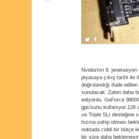
Nvidia'nın 9. jenerasyo
piyasaya çıkış tarihi ile
doğrulandığı ifade edile
sunulacak. Zaten daha ön
ediyordu. GeForce 9800GT
gpu'sunu kullanıyor.128 a
ve Triple SLI desteğine
hızına sahip olması bek
noktada ciddi bir bütçe il
bir süre daha beklemesin