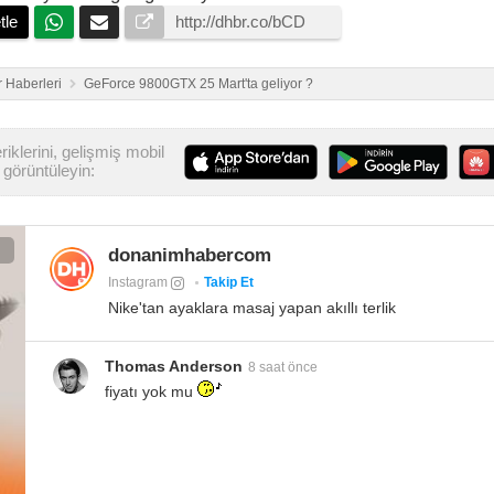
tle
 Haberleri
GeForce 9800GTX 25 Mart'ta geliyor ?
iklerini, gelişmiş mobil
görüntüleyin:
donanimhabercom
Instagram
Takip Et
Nike'tan ayaklara masaj yapan akıllı terlik
Thomas Anderson
8 saat önce
fiyatı yok mu