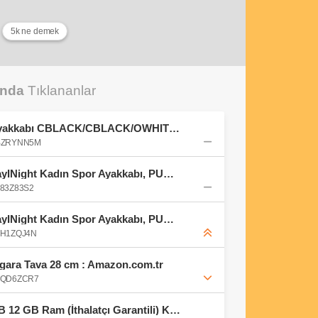
5k ne demek
unda
Tıklananlar
adidas Erkek PARK ST Ayakkabı CBLACK/CBLACK/OWHITE 44 2/3 : Amazon.com.tr: Moda
B0BZRYNN5M
PUMA BELLA DONNA DayINight Kadın Spor Ayakkabı, PUMA Black-PUMA Silver, 35.5 : Amazon.com.tr: Moda
0F83Z83S2
PUMA BELLA DONNA DayINight Kadın Spor Ayakkabı, PUMA Black-PUMA Silver, 35.5 : Amazon.com.tr: Moda
0FH1ZQJ4N
Izgara Tava 28 cm : Amazon.com.tr
B09QD6ZCR7
Xiaomi 17T Pro 5G 512 GB 12 GB Ram (İthalatçı Garantili) Koyu Mor