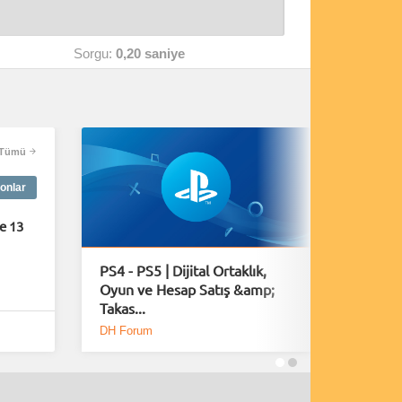
Sorgu:
0,20 saniye
Tümü
onlar
e 13
PS4 - PS5 | Dijital Ortaklık,
Playsta
Oyun ve Hesap Satış &amp;
Fırsatla
Takas...
DH Forum
DH Foru