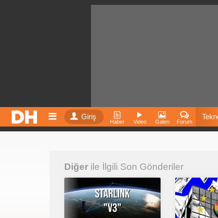
Giriş
Tekno
Haber
Video
Galeri
Forum
Film
Diğer
ile İlgili Son Gönderiler
Fiyatla
İnst