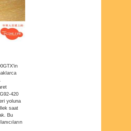
00GTX'in
naklarca
a
aret
ı G92-420
eri yoluna
lek saat
ak. Bu
lanıcıların