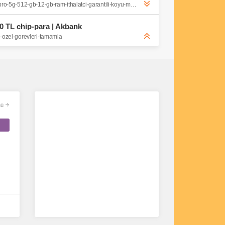
https://www.idefix.com/xiaomi-17t-pro-5g-512-gb-12-gb-ram-ithalatci-garantili-koyu-mor-p-27945561
00 TL chip-para | Akbank
e-ozel-gorevleri-tamamla
ü