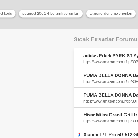
vet kodu
peugeot 206 1.4 benzinli yorumları
tyt genel deneme önerileri
Sıcak Fırsatlar Forum
https://www.amazon.com.tr/dp/
https://www.amazon.com.tr/dp/B
https://www.amazon.com.tr/dp/B
Hisar Milas Granit Grill 
https://www.amazon.com.tr/dp/