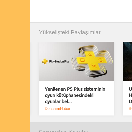
Yükselişteki Paylaşımlar
rımlar
Yenilenen PS Plus sisteminin
U
erindeki
oyun kütüphanesindeki
H
oyunlar bel...
D
DonanımHaber
B