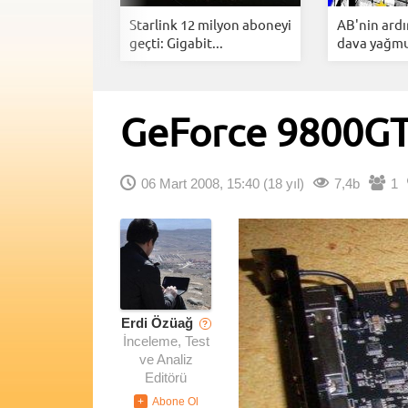
ng YouTube
Starlink 12 milyon aboneyi
AB'nin ard
Arkasınd...
geçti: Gigabit...
dava yağmur
GeForce 9800GTX
06 Mart 2008, 15:40
(18 yıl)
7,4b
1
Erdi Özüağ
?
İnceleme, Test
ve Analiz
Editörü