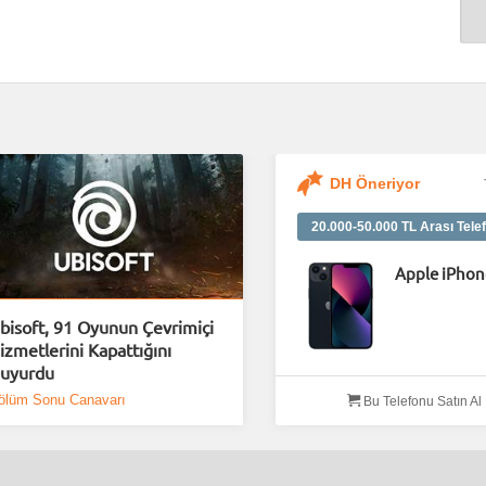
DH Öneriyor
20.000-50.000 TL Arası Telef
Apple iPhon
bisoft, 91 Oyunun Çevrimiçi
izmetlerini Kapattığını
uyurdu
ölüm Sonu Canavarı
Bu Telefonu Satın Al