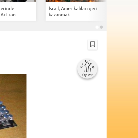
lerinde
İsrail, Amerikalıları geri
Cloudfla
 Artıran...
kazanmak...
botlarına 
Oy Ver