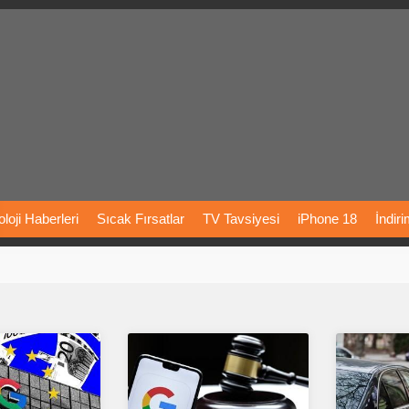
loji
Haberleri
Sıcak
Fırsatlar
TV
Tavsiyesi
iPhone
18
İndir
Önerileri
Türkiye
Araba
Fiyatları
Yapay
Zeka
Şarj
İstasyon
rı
Vizyondaki
Filmler
Bitcoin
Dizi
Önerileri
Telefon
Önerileri
agram
Dondurma
İnstagram
Çöktü
Mü