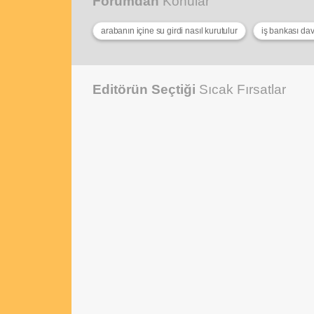
Forumdan
Konular
arabanın içine su girdi nasıl kurutulur
iş bankası da
Editörün Seçtiği
Sıcak Fırsatlar