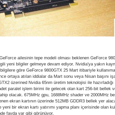
n GeForce ailesinin tepe modeli olması beklenen GeForce 98
 ilgili yeni bilgiler gelmeye devam ediyor. Nvidia'ya yakın kay
n bilgilere göre GeForce 9800GTX 25 Mart itibariyle kullanım
ce ortaya atılan iddialar da Mart sonu veya Nisan başını iş
X2 üzerined Nvidia 65nm üretim teknolojisi ile hazırladığ
det paralel işlem birimi ile gelecek olan kart 256-bit bellek v
 sahip olacak. 675MHz gpu, 1688MHz shader ve 2000MHz bel
lenen ekran kartının üzerinde 512MB GDDR3 bellek yer alac
e yeni bir ekran kartı yatırımı yapma planı içerisinde olan kul
de fayda var gibi görünüyor.