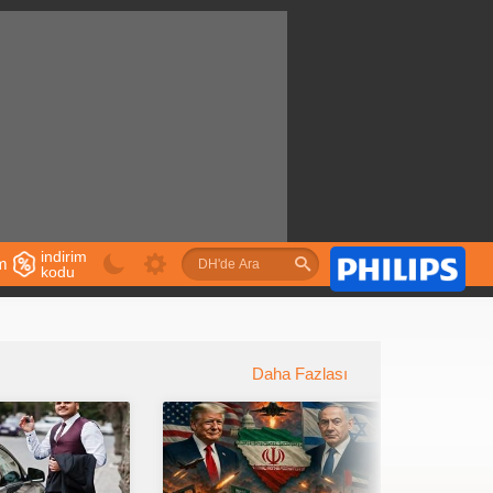
indirim
im
kodu
u
Daha Fazlası