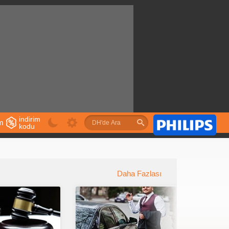
indirim
im
kodu
u
Daha Fazlası