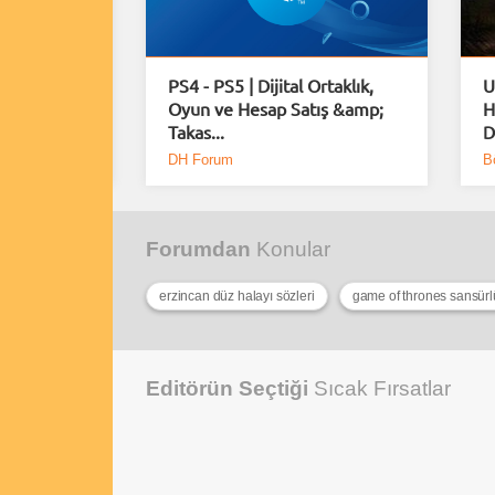
uiem için
PS4 - PS5 | Dijital Ortaklık,
U
Demo
Oyun ve Hesap Satış &amp;
H
Takas...
D
DH Forum
B
Forumdan
Konular
erzincan düz halayı sözleri
game of thrones sansürlü
Editörün Seçtiği
Sıcak Fırsatlar