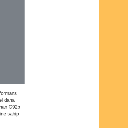
rformans
el daha
lanan G92b
ine sahip