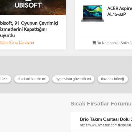
ACER Aspire
AL15-32P
bisoft, 91 Oyunun Çevrimiçi
izmetlerini Kapattığını
uyurdu
ölüm Sonu Canavarı
Bu Notebooku Satın A
 izle
dizel mi benzin mi
hypervisor güvenilir mi
doz doz böceği
Sıcak Fırsatlar Forum
https://www.amazon.com.tr/dp/