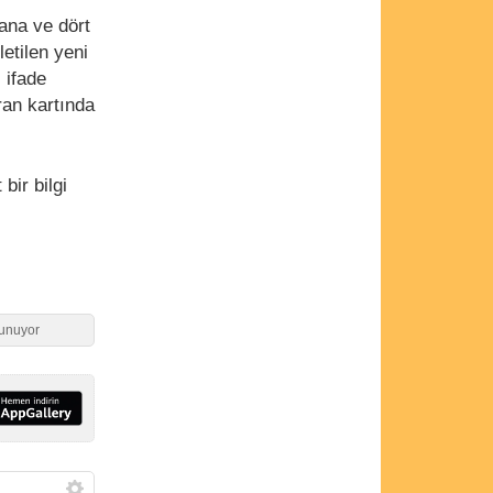
ana ve dört
etilen yeni
 ifade
ran kartında
bir bilgi
sunuyor