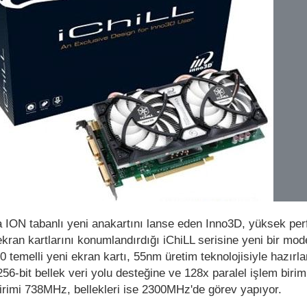
a ION tabanlı yeni anakartını lanse eden Inno3D, yüksek pe
ekran kartlarını konumlandırdığı iChiLL serisine yeni bir mod
 temelli yeni ekran kartı, 55nm üretim teknolojisiyle hazır
56-bit bellek veri yolu desteğine ve 128x paralel işlem birim
 birimi 738MHz, bellekleri ise 2300MHz'de görev yapıyor.