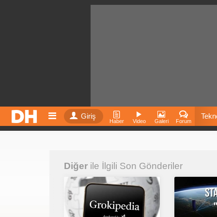
Giriş
Tekno
Haber
Video
Galeri
Forum
Film
Diğer
ile İlgili Son Gönderiler
Fiyatla
İnst