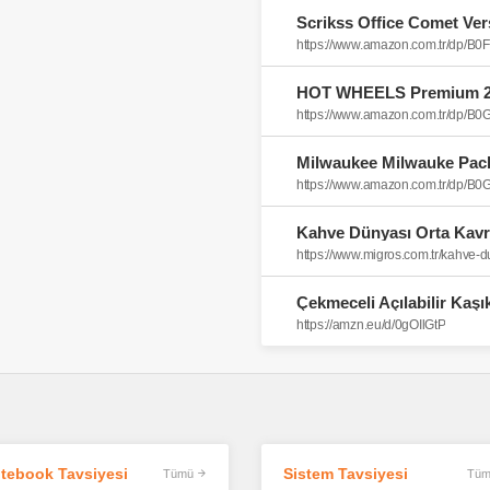
https://www.amazon.com.tr/dp/B
https://www.amazon.com.tr/dp/B
https://www.amazon.com.tr/dp/
Kahve Dünyası Orta Kavr
https://www.migros.com.tr/kahve-
https://amzn.eu/d/0gOIlGtP
tebook Tavsiyesi
Sistem Tavsiyesi
Tümü
Tüm