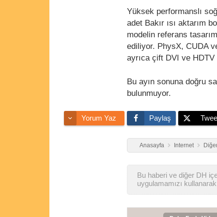
Yüksek performanslı soğu
adet Bakır ısı aktarım b
modelin referans tasarım
ediliyor. PhysX, CUDA ve
ayrıca çift DVI ve HDTV
Bu ayın sonuna doğru sat
bulunmuyor.
Yorum Yaz
Paylaş
Twee
Anasayfa
Internet
Diğer
Bu haberi ve diğer DH içer
uygulamamızı kullanarak 