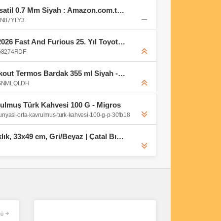
Scrikss Office Comet Versatil 0.7 Mm Siyah : Amazon.com.tr: Ofis ve Kırtasiye
0FN87YLY3
HOT WHEELS Premium 2026 Fast And Furious 25. Yıl Toyota FJ Cruiser HNW46 : Amazon.com.tr: Oyuncak
0G8274RDF
Milwaukee Milwauke Packout Termos Bardak 355 ml Siyah - 4932498978 : Amazon.com.tr: Mutfak
B0GNMLQLDH
ulmuş Türk Kahvesi 100 G - Migros
dunyasi-orta-kavrulmus-turk-kahvesi-100-g-p-30fb18
Çekmeceli Açılabilir Kaşıklık, 33x49 cm, Gri/Beyaz | Çatal Bıçak Bölmeli, Kaydırmalı Tasarım, Mutfak Düzenleyici, 29 cm Genişletilebilir, Plastik Malzeme : Amazon.com.tr: Ev ve Yaşam
ü