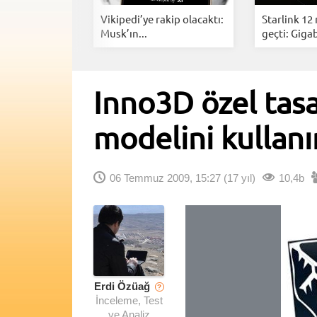
i Anlık
Vikipedi’ye rakip olacaktı:
Starlink 12
rarlarınız...
Musk’ın...
geçti: Gigab
Inno3D özel tas
modelini kullan
06 Temmuz 2009, 15:27
(17 yıl)
10,4b
Erdi Özüağ
?
İnceleme, Test
ve Analiz