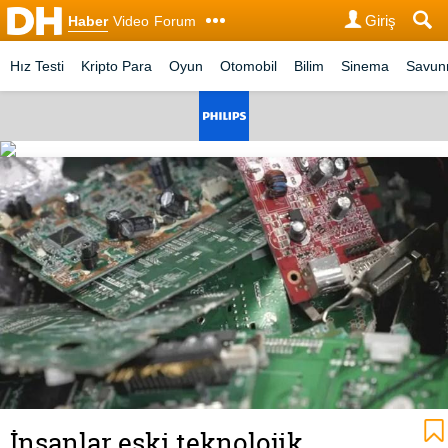
Giriş
Haber
Video
Forum
Hız Testi
Kripto Para
Oyun
Otomobil
Bilim
Sinema
Savu
İnsanlar eski teknolojik