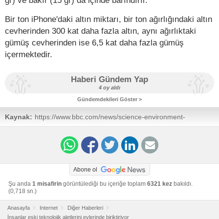
gr) ve bakır (15 gr) da içinde barındırır.
Bir ton iPhone'daki altın miktarı, bir ton ağırlığındaki altın
cevherinden 300 kat daha fazla altın, aynı ağırlıktaki
gümüş cevherinden ise 6,5 kat daha fazla gümüş
içermektedir.
Haberi Gündem Yap
4 oy aldı
Gündemdekileri Göster >
Kaynak:
https://www.bbc.com/news/science-environment-
68673420
Abone ol
Şu anda
1 misafirin
görüntülediği bu içeriğe toplam
6321 kez
bakıldı.
(0,718 sn.)
Anasayfa
Internet
Diğer Haberleri
İnsanlar eski teknolojik aletlerini evlerinde biriktiriyor