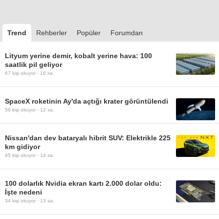
Trend
Rehberler
Popüler
Forumdan
Lityum yerine demir, kobalt yerine hava: 100
saatlik pil geliyor
67
kişi okuyor ·
16 sa.
SpaceX roketinin Ay'da açtığı krater görüntülendi
56
kişi okuyor ·
12 sa.
Nissan'dan dev bataryalı hibrit SUV: Elektrikle 225
km gidiyor
45
kişi okuyor ·
14 sa.
100 dolarlık Nvidia ekran kartı 2.000 dolar oldu:
İşte nedeni
34
kişi okuyor ·
13 sa.