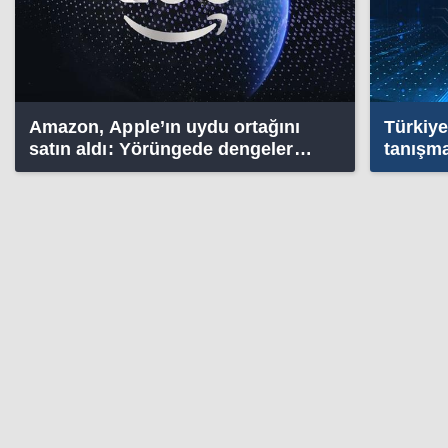
Amazon, Apple’ın uydu ortağını
Türkiye
satın aldı: Yörüngede dengeler
tanışma
değişiyor
5G NSA
fark!