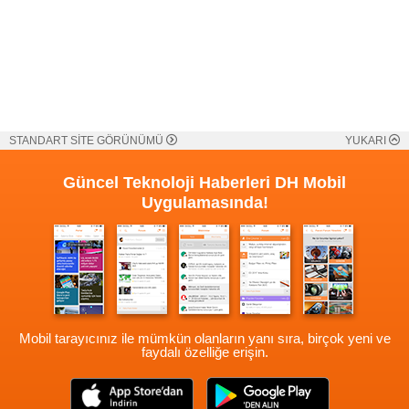
STANDART SİTE GÖRÜNÜMÜ
YUKARI
Güncel Teknoloji Haberleri
DH Mobil
Uygulamasında!
Mobil tarayıcınız ile mümkün olanların yanı sıra, birçok yeni ve
faydalı özelliğe erişin.