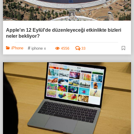
Apple'ın 12 Eylül'de düzenleyeceği etkinlikte bizleri
neler bekliyor?
#
iPhone
iphone x
4556
33