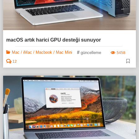
macOS artık harici GPU desteği sunuyor
#
Mac / iMac / Macbook / Mac Mini
güncelleme
5458
12