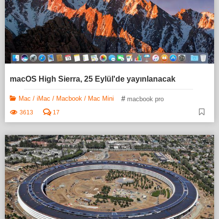
macOS High Sierra, 25 Eylül'de yayınlanacak
#
Mac / iMac / Macbook / Mac Mini
macbook pro
3613
17