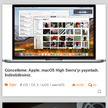
Güncelleme: Apple; macOS High Sierra'yı yayınladı.
İndirebilirsiniz.
#
Diğer
iOS / OS X / tvOS / watchOS
8169
45