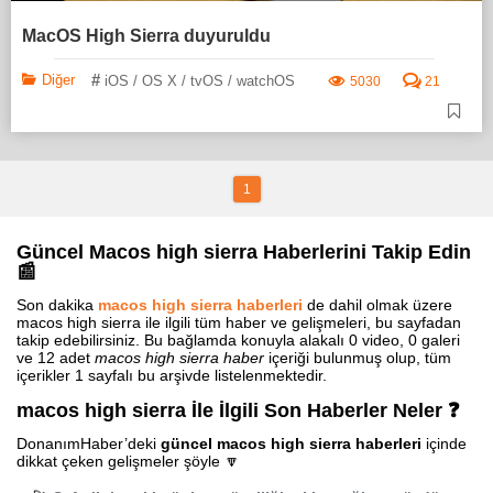
MacOS High Sierra duyuruldu
#
Diğer
iOS / OS X / tvOS / watchOS
5030
21
1
Güncel Macos high sierra Haberlerini Takip Edin
📰
Son dakika
macos high sierra haberleri
de dahil olmak üzere
macos high sierra ile ilgili tüm haber ve gelişmeleri, bu sayfadan
takip edebilirsiniz. Bu bağlamda konuyla alakalı 0 video, 0 galeri
ve 12 adet
macos high sierra haber
içeriği bulunmuş olup, tüm
içerikler 1 sayfalı bu arşivde listelenmektedir.
macos high sierra İle İlgili Son Haberler Neler ❓
DonanımHaber’deki
güncel macos high sierra haberleri
içinde
dikkat çeken gelişmeler şöyle 🔽