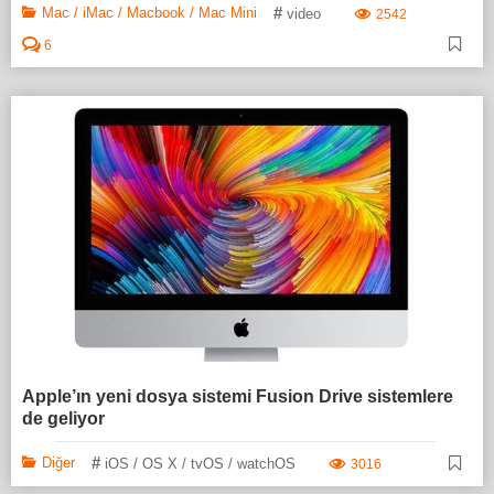
#
Mac / iMac / Macbook / Mac Mini
video
2542
6
Apple’ın yeni dosya sistemi Fusion Drive sistemlere
de geliyor
#
Diğer
iOS / OS X / tvOS / watchOS
3016