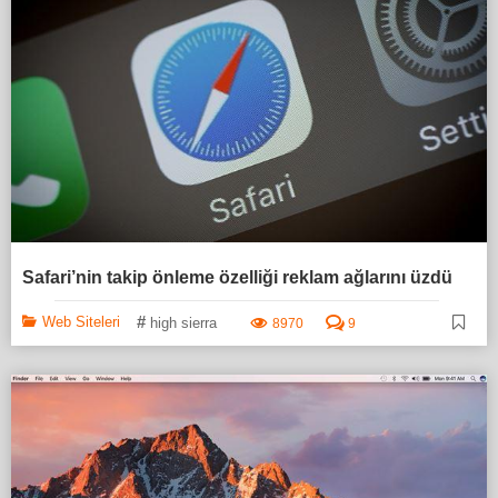
Safari’nin takip önleme özelliği reklam ağlarını üzdü
#
Web Siteleri
high sierra
8970
9