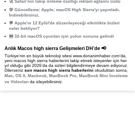
🚀
Safari’nin takip önleme özelliği reklam ağlarını üzdü
💯
Güncelleme: Apple; macOS High Sierra'yı yayınladı.
İndirebilirsiniz.
💬
Apple'ın 12 Eylül'de düzenleyeceği etkinlikte bizleri
neler bekliyor?
🆕
32-bit macOS oyunları için yolun sonuna gelindi
Anlık Macos high sierra Gelişmeleri DH’de 📢
Türkiye'nin en büyük teknoloji sitesi www.donanimhaber.com'da,
yeni macos high sierra haberlerini takip etmek isteyenler için her
yıl olduğu gibi 2026’da da sizleri bilgilendirmeye devam ediyoruz.
Dilerseniz
son macos high sierra haberlerini
okuduktan sonra,
Mac, OS X, Macbook, MacBook Pro, MacBook Mini İnceleme
ve Videoları
da izleyebilirsiniz.