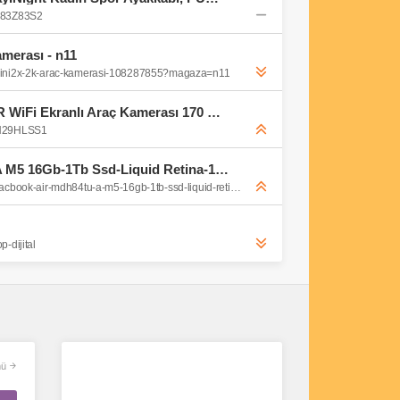
0F83Z83S2
amerası - n11
-mini2x-2k-arac-kamerasi-108287855?magaza=n11
Juo C10 Pro 3K UHD HDR WiFi Ekranlı Araç Kamerası 170 Derece Geniş Açı Gece Görüş G-Sensörlü Araç İçi Kamera : Amazon.com.tr: Elektronik
0H29HLSS1
MacBook Air MDH84TU/A M5 16Gb-1Tb Ssd-Liquid Retina-13.6inc-Gümüş - Vatan Bilgisayar
https://www.vatanbilgisayar.com/macbook-air-mdh84tu-a-m5-16gb-1tb-ssd-liquid-retina-13-6inc-gumus.html
-dijital
ü