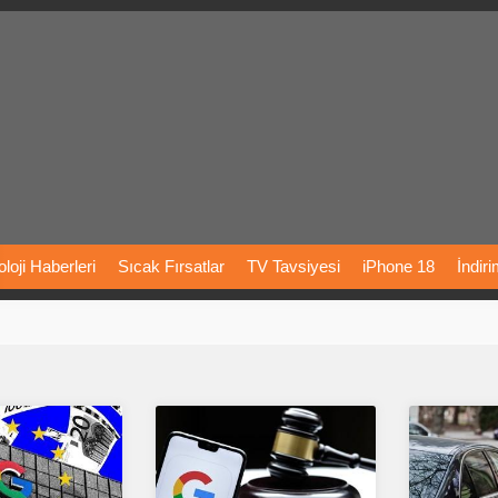
loji
Haberleri
Sıcak
Fırsatlar
TV
Tavsiyesi
iPhone
18
İndir
Önerileri
Türkiye
Araba
Fiyatları
Yapay
Zeka
Şarj
İstasyon
rı
Vizyondaki
Filmler
Bitcoin
Dizi
Önerileri
Telefon
Önerileri
agram
Dondurma
İnstagram
Çöktü
Mü