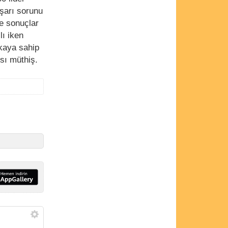
şarı sorunu
e sonuçlar
lı iken
kaya sahip
nsı müthiş.