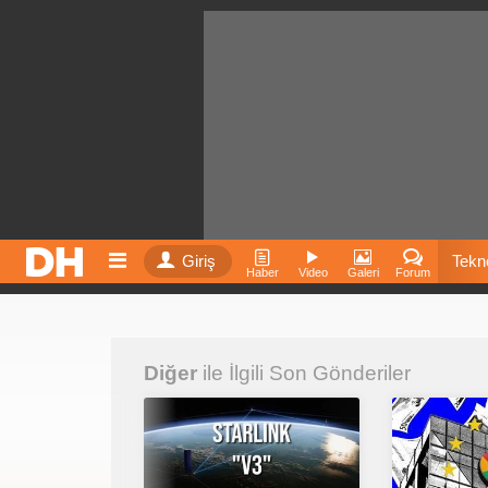
Giriş
Tekno
Haber
Video
Galeri
Forum
Film
Diğer
ile İlgili Son Gönderiler
Fiyatla
İnst