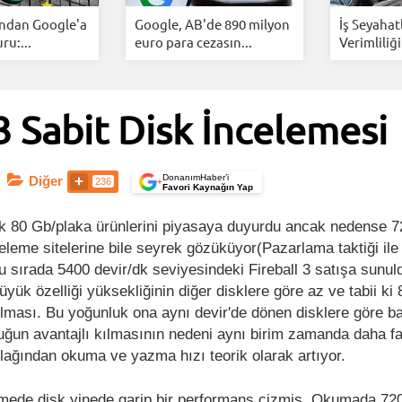
ından Google'a
Google, AB'de 890 milyon
İş Seyahat
u:...
euro para cezasın...
Verimliliği
3 Sabit Disk İncelemesi
DonanımHaber’i
Diğer
236
+
Favori Kaynağın Yap
k 80 Gb/plaka ürünlerini piyasaya duyurdu ancak nedense 
celeme sitelerine bile seyrek gözüküyor(Pazarlama taktiği il
Bu sırada 5400 devir/dk seviyesindeki Fireball 3 satışa sunuld
üyük özelliği yüksekliğinin diğer disklere göre az ve tabii ki
lması. Bu yoğunluk ona aynı devir'de dönen disklere göre b
luğun avantajlı kılmasının nedeni aynı birim zamanda daha fa
ağından okuma ve yazma hızı teorik olarak artıyor.
lemede disk yinede garip bir performans çizmiş. Okumada 720