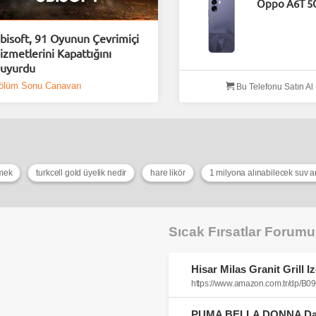
Oppo A6T 5
bisoft, 91 Oyunun Çevrimiçi
izmetlerini Kapattığını
uyurdu
ölüm Sonu Canavarı
Bu Telefonu Satın Al
emek
turkcell gold üyelik nedir
hare likör
1 milyona alınabilecek suv a
Sıcak Fırsatlar Forum
Hisar Milas Granit Grill 
https://www.amazon.com.tr/dp/