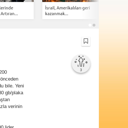
lerinde
İsrail, Amerikalıları geri
Cloudfla
 Artıran...
kazanmak...
botlarına 
3
7200
e önceden
u bile. Yeni
 80 gb/plaka
aştan
zla verinin
0 lider