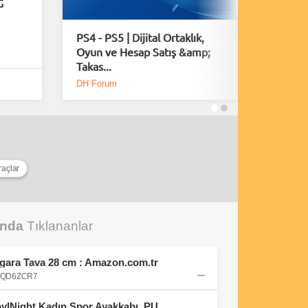
G
PS4 - PS5 | Dijital Ortaklık,
A Plagu
Oyun ve Hesap Satış &amp;
40 Daki
Takas...
Yayınl
DH Forum
Bölüm S
raçlar
unda
Tıklananlar
Izgara Tava 28 cm : Amazon.com.tr
B09QD6ZCR7
PUMA BELLA DONNA DayINight Kadın Spor Ayakkabı, PUMA Black-PUMA Silver, 35.5 : Amazon.com.tr: Moda