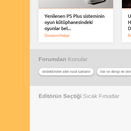
rımlar
Yenilenen PS Plus sisteminin
U
erindeki
oyun kütüphanesindeki
H
oyunlar bel...
D
DonanımHaber
B
Forumdan
Konular
dedektörden altın nasıl saklanır
lise ve dengi ne d
Editörün Seçtiği
Sıcak Fırsatlar