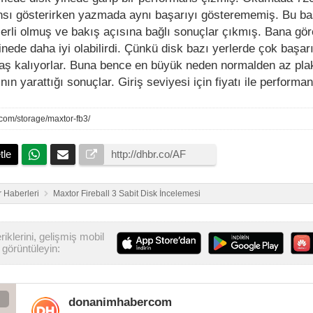
ansı gösterirken yazmada aynı başarıyı gösterememiş. Bu ba
erli olmuş ve bakış açısına bağlı sonuçlar çıkmış. Bana gör
yinede daha iyi olabilirdi. Çünkü disk bazı yerlerde çok başarı
aş kalıyorlar. Buna bence en büyük neden normalden az pla
ın yarattığı sonuçlar. Giriş seviyesi için fiyatı ile performa
.com/storage/maxtor-fb3/
tle
 Haberleri
Maxtor Fireball 3 Sabit Disk İncelemesi
iklerini, gelişmiş mobil
görüntüleyin:
donanimhabercom