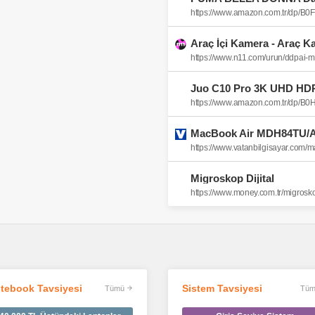
https://www.amazon.com.tr/dp/B
Araç İçi Kamera - Araç K
https://www.n11.com/urun/ddpai
https://www.amazon.com.tr/dp/B
Migroskop Dijital
https://www.money.com.tr/migroskop
tebook Tavsiyesi
Sistem Tavsiyesi
Tümü
Tüm