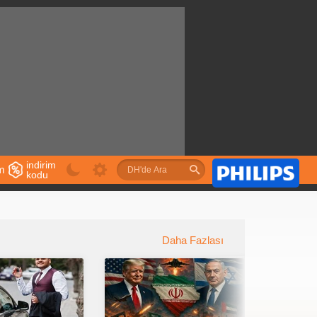
indirim
im
kodu
u
Daha Fazlası