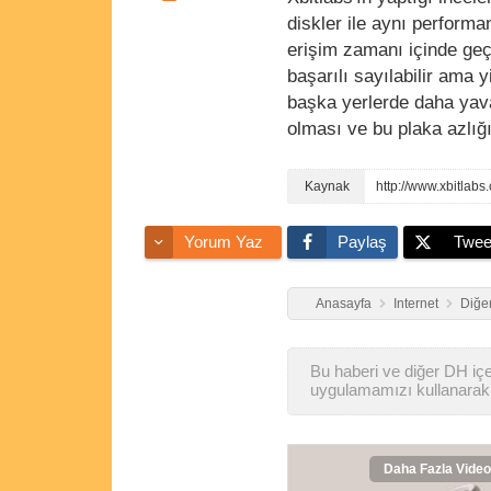
diskler ile aynı perform
erişim zamanı içinde geç
başarılı sayılabilir ama 
başka yerlerde daha yav
olması ve bu plaka azlığın
http://www.xbitlabs
Yorum Yaz
Paylaş
Twee
Anasayfa
Internet
Diğer
Bu haberi ve diğer DH içer
uygulamamızı kullanarak 
Daha Fazla Video