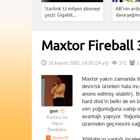
ng YouTube
Starlink 12 milyon aboneyi
AB'nin ard
Arkasınd...
geçti: Gigabit...
dava yağmur
Maxtor Fireball 
16 Kasım 2002, 14:39
(24 yıl)
371
1
Maxtor yakın zamanda il
devir/sk ürünleri hala in
anons edilmiş olabilir). 
hard disk'in belki de en b
veri yoğunluğuna sahip o
gun
?
avantajlı yapıyor. Yoğun
Kurucu ve
üzerinden geçmesini sağl
Yayın
Direktörü
Xbitlabs'ın yaptığı ince