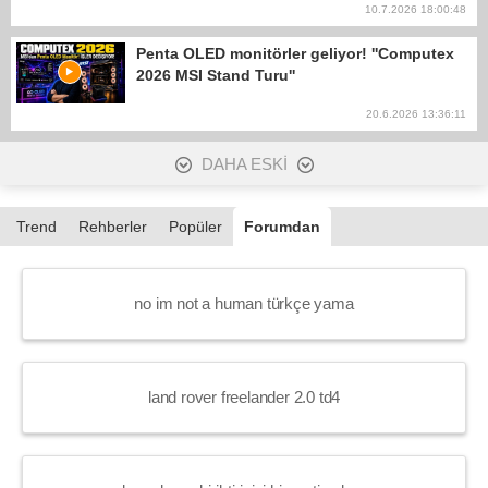
10.7.2026 18:00:48
Penta OLED monitörler geliyor! ''Computex
2026 MSI Stand Turu''
20.6.2026 13:36:11
DAHA ESKİ
Trend
Rehberler
Popüler
Forumdan
no im not a human türkçe yama
land rover freelander 2.0 td4