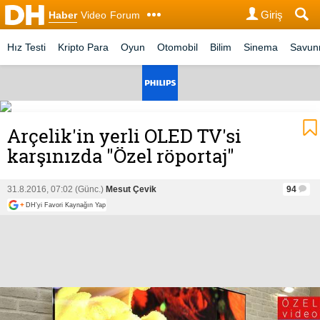
Giriş
Haber
Video
Forum
Hız Testi
Kripto Para
Oyun
Otomobil
Bilim
Sinema
Savu
Arçelik'in yerli OLED TV'si
karşınızda "Özel röportaj"
31.8.2016, 07:02 (Günc.)
Mesut Çevik
94
+
DH'yi Favori Kaynağın Yap