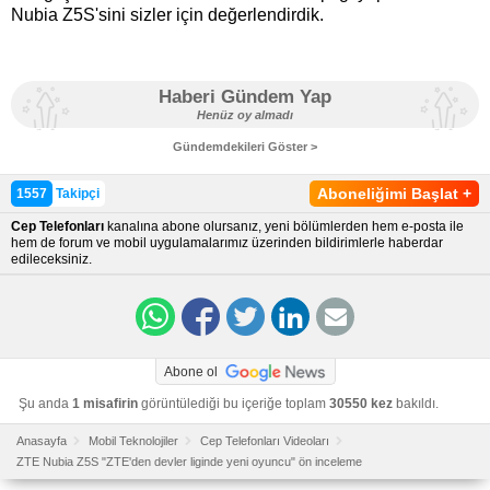
Nubia Z5S'sini sizler için değerlendirdik.
Haberi Gündem Yap
Henüz oy almadı
Gündemdekileri Göster >
Aboneliğimi Başlat
+
1557
Takipçi
Cep Telefonları
kanalına abone olursanız, yeni bölümlerden hem e-posta ile
hem de forum ve mobil uygulamalarımız üzerinden bildirimlerle haberdar
edileceksiniz.
Abone ol
Şu anda
1 misafirin
görüntülediği bu içeriğe toplam
30550 kez
bakıldı.
Anasayfa
Mobil Teknolojiler
Cep Telefonları Videoları
ZTE Nubia Z5S "ZTE'den devler liginde yeni oyuncu" ön inceleme