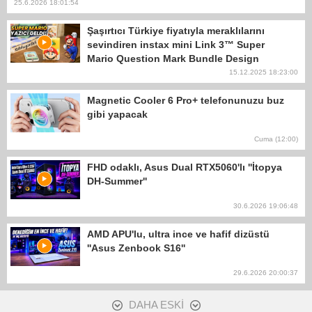
25.6.2026 18:01:54
Şaşırtıcı Türkiye fiyatıyla meraklılarını
sevindiren instax mini Link 3™ Super
Mario Question Mark Bundle Design
videosu
15.12.2025 18:23:00
Magnetic Cooler 6 Pro+ telefonunuzu buz
gibi yapacak
Cuma (12:00)
FHD odaklı, Asus Dual RTX5060'lı ''İtopya
DH-Summer''
30.6.2026 19:06:48
AMD APU'lu, ultra ince ve hafif dizüstü
''Asus Zenbook S16''
29.6.2026 20:00:37
DAHA ESKİ