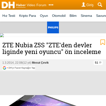
Giriş
Haber
Video
Forum
Hız Testi
Kripto Para
Oyun
Otomobil
Bilim
Sinema
Savu
ZTE Nubia Z5S "ZTE'den devler
liginde yeni oyuncu" ön inceleme
1.3.2014, 22:08
(12 yıl)
Mesut Çevik
51
+
DH'yi Favori Kaynağın Yap