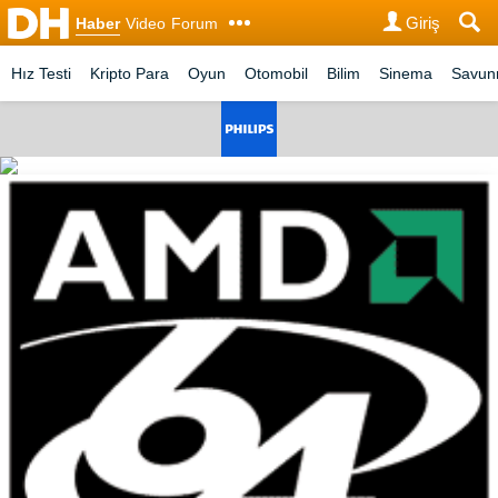
Giriş
Haber
Video
Forum
Hız Testi
Kripto Para
Oyun
Otomobil
Bilim
Sinema
Savu