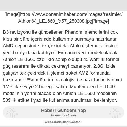
[image]https://www.donanimhaber.com/images/resimler/
Athlon64_LE1660_fx57_250308.jpg[/image]
B3 revizyonu ile güncellenen Phenom işlemcilerini çok
kısa bir süre içerisinde kullanıma sunmaya hazırlanan
AMD cephesinde tek çekirdekli Athlon işlemci ailesine
yeni bir üy daha katılıyor. Firmanın yeni modeli olacak
Athlon LE-1660 özellikle sahip olduğu 45 watt'lık termal
güç tasarımı ile dikkat çekmeyi başarıyor. 2.8GHz'de
çalışan tek çekirdekli işlemci soket AM2 formunda
hazırlandı. 65nm üretim teknolojisi ile hazırlanan işlemci
1MB'lık seviye 2 belleğe sahip. Muhtemelen LE-1640
modelinin yerini alacak olan Athlon LE-1660 modelinin
53$'lık etiket fiyatı ile kullanıma sunulması bekleniyor.
Haberi Gündem Yap
Henüz oy almadı
Gündemdekileri Göster >