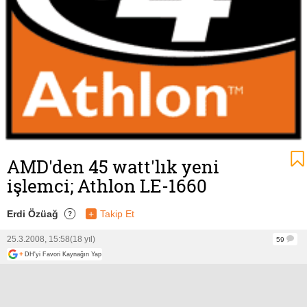
AMD'den 45 watt'lık yeni
işlemci; Athlon LE-1660
Erdi Özüağ
+
Takip Et
?
25.3.2008, 15:58
(18 yıl)
59
+
DH'yi Favori Kaynağın Yap