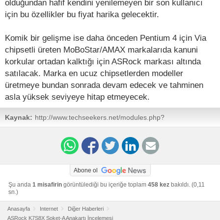
olduğundan hafif kendini yenilemeyen bir son kullanıcı
için bu özellikler bu fiyat harika gelecektir.
Komik bir gelişme ise daha önceden Pentium 4 için Via
chipsetli üreten MoBoStar/AMAX markalarıda kanuni
korkular ortadan kalktığı için ASRock markası altında
satılacak. Marka en ucuz chipsetlerden modeller
üretmeye bundan sonrada devam edecek ve tahminen
asla yüksek seviyeye hitap etmeyecek.
Kaynak:
http://www.techseekers.net/modules.php?
name=Reviews&rop=showcontent&id=51
Abone ol
Şu anda
1 misafirin
görüntülediği bu içeriğe toplam
458 kez
bakıldı. (0,11
sn.)
Anasayfa
Internet
Diğer Haberleri
ASRock K7S8X Soket-A Anakartı İncelemesi