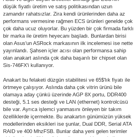
düşük fiyatlı üretim ve satış politikasından uzun
zamandır rahatsızlar. Zira kendi ürünlerinden daha az
performans vermesine rağmen ECS ürünleri genelde çok
çok daha ucuz oluyorlar. Bu yüzden bir çok firmada farklı
bir marka ile üretim heyecanı başladı. Bunlardan birisi
olan Asus'un ASRock markasının ilk incelemesi ise nette
yayınlandı. Şahsen içler acısı olan performansa sahip
olan anakart aslında çok daha başarılı bir chipset olan
Sis-746FX'i kullanıyor.
Anakart bu felaketi düzgün stabilitesi ve 65$'lık fiyatı ile
örtmeye çalışıyor. Aslında daha çok vitrin ürünü bile
olamaya aday çünkü üzerinde AGP 8X portu, DDR400
desteği, 5.1 ses desteği ve LAN (ethernet) kontrolcüsü
bile var. Ayrıca işlemci yanmasını önleyen bir takım
özelliklerde içermekte. Bu anakartın günümüzün yüksek
modellerinden eksikleri ise şunlar, Dual DDR, Serial ATA
RAID ve 400 MhzFSB. Bunlar daha yeni gelen terimler