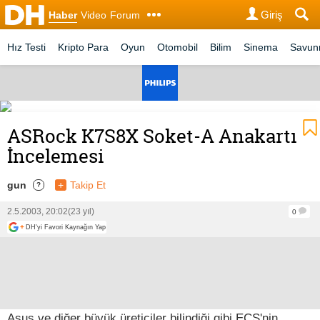
Giriş
Haber
Video
Forum
Hız Testi
Kripto Para
Oyun
Otomobil
Bilim
Sinema
Savu
ASRock K7S8X Soket-A Anakartı
İncelemesi
gun
+
Takip Et
?
2.5.2003, 20:02
(23 yıl)
0
+
DH'yi Favori Kaynağın Yap
Asus ve diğer büyük üreticiler bilindiği gibi ECS'nin