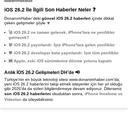
listelenmektedir.
iOS 26.2 İle İlgili Son Haberler Neler ❓
DonanımHaber’deki
güncel iOS 26.2 haberleri
içinde dikkat
çeken gelişmeler şöyle 🔽
🚀
iOS 26.2 ne zaman gelecek, iPhone'lara ne yenilikler
getirecek?
💯
iOS 26.2 yayınlandı: İşte iPhone'lara gelen yenilikler
💬
iOS 26.2 developer beta yayınlandı: İşte tüm yenilikler
🆕
Apple, eski iOS sürümlerine dönme yolunu kapattı
Anlık İOS 26.2 Gelişmeleri DH’de 📢
Türkiye'nin en büyük teknoloji sitesi www.donanimhaber.com'da,
yeni iOS 26.2 haberlerini takip etmek isteyenler için her yıl olduğu
gibi 2026’da da sizleri bilgilendirmeye devam ediyoruz. Dilerseniz
son iOS 26.2 haberlerini
okuduktan sonra,
iPhone İnceleme ve
Videoları
da izleyebilirsiniz.