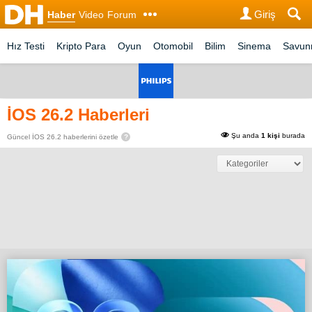
Giriş
Haber
Video
Forum
Hız Testi
Kripto Para
Oyun
Otomobil
Bilim
Sinema
Savu
İOS 26.2 Haberleri
Şu anda
1 kişi
burada
Güncel İOS 26.2 haberlerini özetle
?