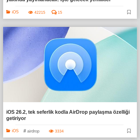
iOS
42215
15
iOS 26.2, tek seferlik kodla AirDrop paylaşma özelliği
getiriyor
#
iOS
airdrop
3334