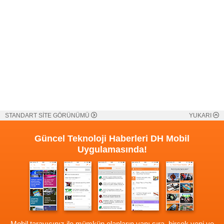
STANDART SİTE GÖRÜNÜMÜ
YUKARI
Güncel Teknoloji Haberleri
DH Mobil
Uygulamasında!
Mobil tarayıcınız ile mümkün olanların yanı sıra, birçok yeni ve