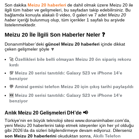
Son dakika
Meizu 20 haberleri
de dahil olmak üzere Meizu 20 ile
ilgili tüm haber ve gelişmeleri, bu sayfadan takip edebilirsiniz. Bu
bağlamda konuyla alakalı 0 video, 0 galeri ve 7 adet
Meizu 20
haber
içeriği bulunmuş olup, tüm içerikler 1 sayfalı bu arşivde
listelenmektedir.
Meizu 20 İle İlgili Son Haberler Neler ❓
DonanımHaber’deki
güncel Meizu 20 haberleri
içinde dikkat
çeken gelişmeler şöyle 🔽
🚀
Özellikleri bile belli olmayan Meizu 20 ön sipariş rekoru
kırdı
💯
Meizu 20 serisi tanıtıldı: Galaxy S23 ve iPhone 14’e
benziyor
💬
Amiral gemisi telefon Meizu 20 için çıkış tarihi paylaşıldı
🆕
Meizu 20 serisi tanıtıldı: Galaxy S23 ve iPhone 14’e
benziyor
Anlık Meizu 20 Gelişmeleri DH’de 📢
Türkiye'nin en büyük teknoloji sitesi www.donanimhaber.com'da,
yeni Meizu 20 haberlerini takip etmek isteyenler için her yıl olduğu
gibi 2026’da da sizleri bilgilendirmeye devam ediyoruz. Dilerseniz
son Meizu 20 haberlerini
okuduktan sonra,
Akıllı Telefon