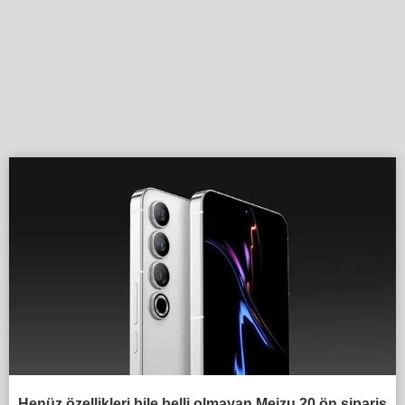
Henüz özellikleri bile belli olmayan Meizu 20 ön sipariş