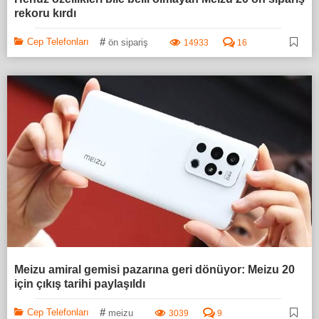
rekoru kırdı
#
Cep Telefonları
ön sipariş
14933
16
Meizu amiral gemisi pazarına geri dönüyor: Meizu 20
için çıkış tarihi paylaşıldı
#
Cep Telefonları
meizu
3039
9