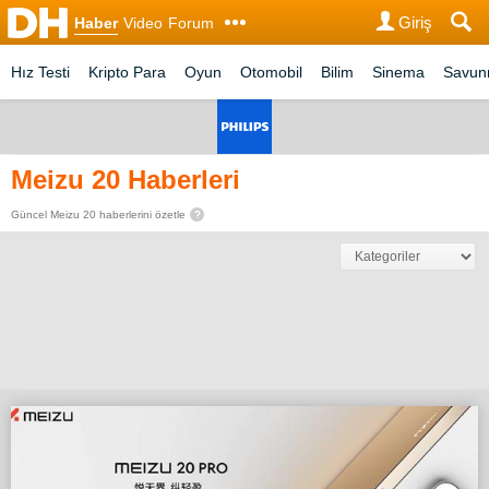
Giriş
Haber
Video
Forum
Hız Testi
Kripto Para
Oyun
Otomobil
Bilim
Sinema
Savu
Meizu 20 Haberleri
Güncel Meizu 20 haberlerini özetle
?