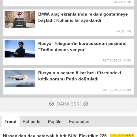
-39 dk. önce
BMW, araç ekranlarında reklam göstermeye
başladı: Kullanıcılar ayaklandı
Salı (19:15)
Rusya, Telegram'ın kurucusunun peşinde:
"Teröre destek veriyor"
29.7.2026 22:40:00
Rusya’nın sesten 9 kat hızlı füzesindeki
kritik sorunu Putin doğruladı
29.7.2026 10:00:00
DAHA ESKİ
Trend
Rehberler
Popüler
Forumdan
Nissan'dan dev bataryalı hibrit SUV: Elektrikle 225