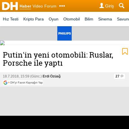
Giriş
Haber
Video
Forum
Hız Testi
Kripto Para
Oyun
Otomobil
Bilim
Sinema
Savu
Putin'in yeni otomobili: Ruslar,
Porsche ile yaptı
18.7.2018, 15:59 (Günc.)
Erdi Özüağ
27
+
DH'yi Favori Kaynağın Yap