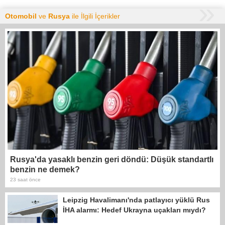
Otomobil
ve
Rusya
ile İlgili İçerikler
Rusya'da yasaklı benzin geri döndü: Düşük standartlı
benzin ne demek?
23 saat önce
Leipzig Havalimanı'nda patlayıcı yüklü Rus
İHA alarmı: Hedef Ukrayna uçakları mıydı?