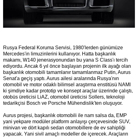
Rusya Federal Koruma Servisi, 1980'lerden günümüze
Mercedes'in limuzinlerini kullanıyor. Hatta başkanlık
makamı, W140 jenerasyonundan bu yana S Class'ı tercih
ediyordu. Ancak 6 yıl önce başlayan projenin ilk ayağı olan
başkanlık otomobili tamamlanır tamamlanmaz Putin, Aurus
Senat'a geçiş yaptı. Aurus ailesi aralarında Rusya'nın
otomobil ve motor odaklı bilimsel araştırma enstitüsü NAMI
ki şimdiye kadar prototip ve konsept araçlar üzerinde çalıştı,
otobüs üreticisi LiAZ, otomobil üreticisi Sollers, teknoloji
tedarikçisi Bosch ve Porsche Mühendislik'ten oluşuyor.
Aurus projesi, başkanlık otomobili ile nam salsa da, EMP
yani yekpare modüler platform anlayışı çerçevesinde SUV,
minivan ve dört kapılı sedan otomobillere de ev sahipliği
yapacak. Yani sivil amaçlı modeller de içerecek. Araçların