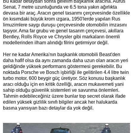
Bu kadar detaydan sonra gelelim başkanlık aracına. Aurus
Senat, 7 metre uzunluğunda ve 6.5 tona yakın ağırlıkta
devasa bir araç. Aracın genel tasarımı çerçevesinde özellikle
ön kısımdaki büyük krom ızgara, 1950'lerde yapılan Rus
limuzimlere saygı duruşu çerçevesinde otomobilin imzasını
taşıyor. Ama far grubu ve genel tasarım çerçevesi, akıllara
Bentley, Rolls Royce ve Chrysler gibi markaların önemli
modellerinden ilham alındığı filrini getirmiyor değil.
Her ne kadar Amerika'nın başkanlık otomobili Beast'den
daha hafif olsa da aynı zamanda daha uzun olan aracın yeri
geldiğinde yüksek performans göstermesi gerekebilir. Bu
noktada Porsche ve Bosch işbirliği ile gelitirilen 4.4 litre twin
turbo motor, 600 beygir güç üretiyor. Söz konusu başkanlık
aracı olduğu için en kritik özelliği, aracın mukavemeti yani
sahip olduğu güvenlik sistemleri ve savunma önlemleri.
Tahmin edebileceğiniz üzere bunlar top secret olarak ifade
edilen yüksek gizlilik sınıfı bilgiler ancak her halukarda
basına yansıyan bazı detaylar da yok değil.