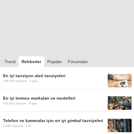
Trend
Rehberler
Popüler
Forumdan
En iyi tansiyon aleti tavsiyeleri
228.825
okunma ·
3 gün
En iyi termos markaları ve modelleri
115.932
okunma ·
4 gün
Telefon ve kameralar için en iyi gimbal tavsiyeleri
3.192
okunma ·
1 hf.