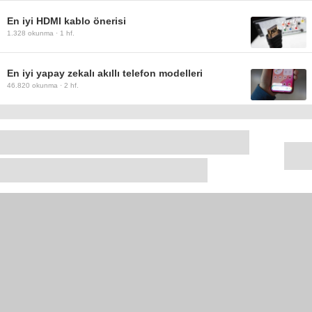
En iyi HDMI kablo önerisi
1.328
okunma ·
1 hf.
En iyi yapay zekalı akıllı telefon modelleri
46.820
okunma ·
2 hf.