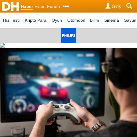
Giriş
Haber
Video
Forum
Hız Testi
Kripto Para
Oyun
Otomobil
Bilim
Sinema
Savu