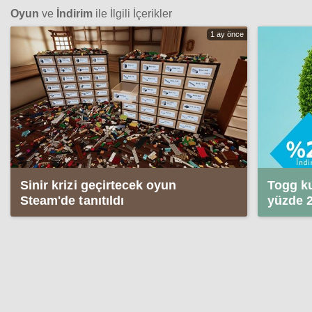
Oyun
ve
İndirim
ile İlgili İçerikler
1 ay önce
Sinir krizi geçirtecek oyun
Togg ku
Steam'de tanıtıldı
yüzde 2