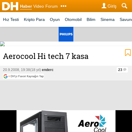
Giriş
Haber
Video
Forum
Hız Testi
Kripto Para
Oyun
Otomobil
Bilim
Sinema
Savu
Aerocool Hi tech 7 kasa
20.9.2008, 19:38
(18 yıl)
enderc
23
+
DH'yi Favori Kaynağın Yap