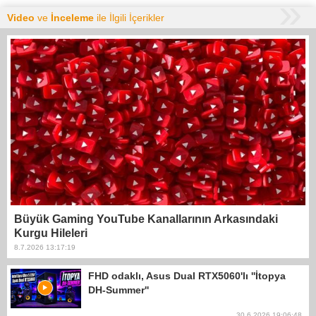
Video
ve
İnceleme
ile İlgili İçerikler
Büyük Gaming YouTube Kanallarının Arkasındaki
Kurgu Hileleri
8.7.2026 13:17:19
FHD odaklı, Asus Dual RTX5060'lı ''İtopya
DH-Summer''
30.6.2026 19:06:48