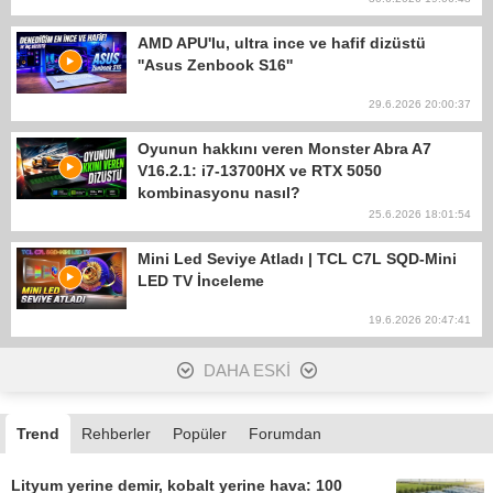
AMD APU'lu, ultra ince ve hafif dizüstü
''Asus Zenbook S16''
29.6.2026 20:00:37
Oyunun hakkını veren Monster Abra A7
V16.2.1: i7-13700HX ve RTX 5050
kombinasyonu nasıl?
25.6.2026 18:01:54
Mini Led Seviye Atladı | TCL C7L SQD-Mini
LED TV İnceleme
19.6.2026 20:47:41
DAHA ESKİ
Trend
Rehberler
Popüler
Forumdan
Lityum yerine demir, kobalt yerine hava: 100