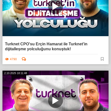
Turknet CPO'su Erçin Hamarat ile Turknet'in
dijitalleşme yolculuğunu konuştuk!
4790
2.10.2025 18:11:48