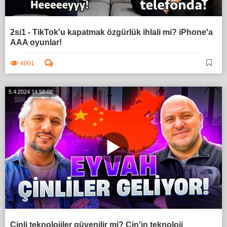
2si1 - TikTok'u kapatmak özgürlük ihlali mi? iPhone'a
AAA oyunlar!
4001
5.4.2024 14:58:08
Çinli teknolojiler güvenilir mi? Çin'in teknoloji