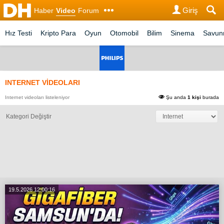
Giriş
Haber
Video
Forum
Hız Testi
Kripto Para
Oyun
Otomobil
Bilim
Sinema
Savu
INTERNET VİDEOLARI
Internet videoları listeleniyor
Şu anda
1 kişi
burada
Kategori Değiştir
19.5.2026 12:00:16