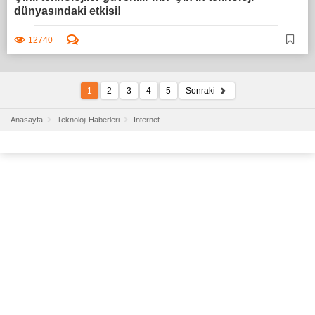
dünyasındaki etkisi!
12740
1
2
3
4
5
Sonraki
Anasayfa
Teknoloji Haberleri
Internet