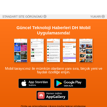
STANDART SİTE GÖRÜNÜMÜ
YUKARI
Güncel Teknoloji Haberleri
DH Mobil
Uygulamasında!
Mobil tarayıcınız ile mümkün olanların yanı sıra, birçok yeni ve
faydalı özelliğe erişin.
Gizle ve güncelleme çıkana kadar tekrar gösterme.