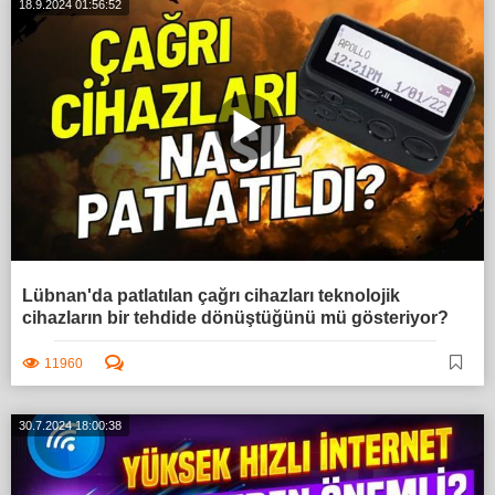
18.9.2024 01:56:52
Lübnan'da patlatılan çağrı cihazları teknolojik
cihazların bir tehdide dönüştüğünü mü gösteriyor?
11960
30.7.2024 18:00:38