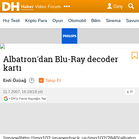
Giriş
Haber
Video
Forum
Hız Testi
Kripto Para
Oyun
Otomobil
Bilim
Sinema
Savu
Albatron'dan Blu-Ray decoder
kartı
Erdi Özüağ
+
Takip Et
?
11.7.2007, 16:18
(19 yıl)
9
+
DH'yi Favori Kaynağın Yap
[image]http://img102.imageshack.us/img102/2840/albatro