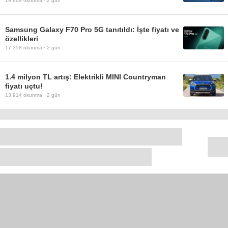
19.869
okunma ·
2 gün
Samsung Galaxy F70 Pro 5G tanıtıldı: İşte fiyatı ve
özellikleri
17.358
okunma ·
2 gün
1.4 milyon TL artış: Elektrikli MINI Countryman
fiyatı uçtu!
13.914
okunma ·
2 gün