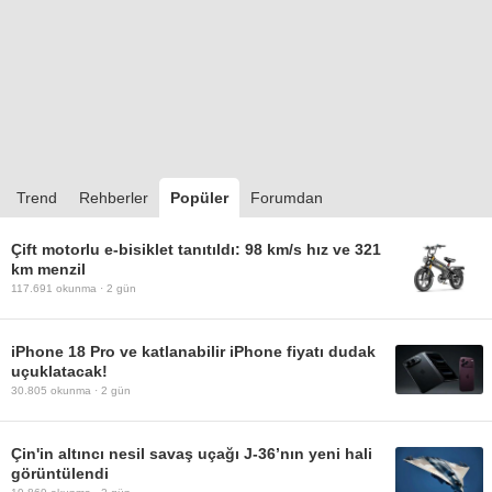
Trend
Rehberler
Popüler
Forumdan
Çift motorlu e-bisiklet tanıtıldı: 98 km/s hız ve 321
km menzil
117.691
okunma ·
2 gün
iPhone 18 Pro ve katlanabilir iPhone fiyatı dudak
uçuklatacak!
30.805
okunma ·
2 gün
Çin'in altıncı nesil savaş uçağı J-36’nın yeni hali
görüntülendi