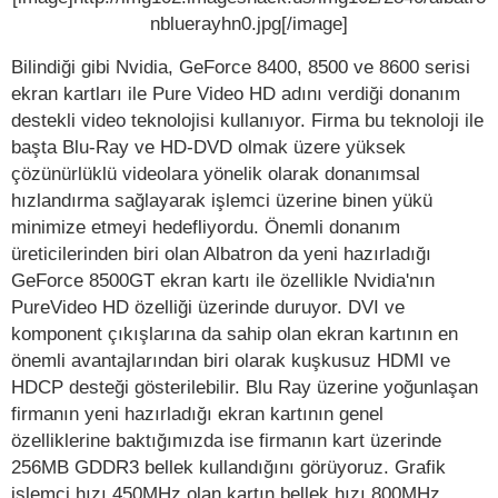
nbluerayhn0.jpg[/image]
Bilindiği gibi Nvidia, GeForce 8400, 8500 ve 8600 serisi
ekran kartları ile Pure Video HD adını verdiği donanım
destekli video teknolojisi kullanıyor. Firma bu teknoloji ile
başta Blu-Ray ve HD-DVD olmak üzere yüksek
çözünürlüklü videolara yönelik olarak donanımsal
hızlandırma sağlayarak işlemci üzerine binen yükü
minimize etmeyi hedefliyordu. Önemli donanım
üreticilerinden biri olan Albatron da yeni hazırladığı
GeForce 8500GT ekran kartı ile özellikle Nvidia'nın
PureVideo HD özelliği üzerinde duruyor. DVI ve
komponent çıkışlarına da sahip olan ekran kartının en
önemli avantajlarından biri olarak kuşkusuz HDMI ve
HDCP desteği gösterilebilir. Blu Ray üzerine yoğunlaşan
firmanın yeni hazırladığı ekran kartının genel
özelliklerine baktığımızda ise firmanın kart üzerinde
256MB GDDR3 bellek kullandığını görüyoruz. Grafik
işlemci hızı 450MHz olan kartın bellek hızı 800MHz