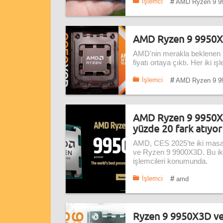
#
İşlemci
AMD Ryzen 9 9
AMD Ryzen 9 9950X3D
AMD'nin merakla beklenen 
fiyatı ortaya çıktı. Her iki i
#
İşlemci
AMD Ryzen 9 9
AMD Ryzen 9 9950X3D
yüzde 20 fark atıyor
AMD, CES 2025’te iki mas
ve Ryzen 9 9900X3D. Bu ik
işlemcileri konumunda.
#
İşlemci
amd
Ryzen 9 9950X3D ve 