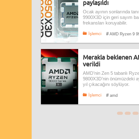
paylaşıldı
Ocak ayının sonlarında ta
9900X3D için geri sayım ba
frekansları koruyabilir.
#
İşlemci
AMD Ryzen 9 9
Merakla beklenen AM
verildi
AMD’nin Zen 5 tabanlı Ryze
9800X3D’nin önümüzdeki a
yıl çıkacağını söylüyor.
#
İşlemci
amd