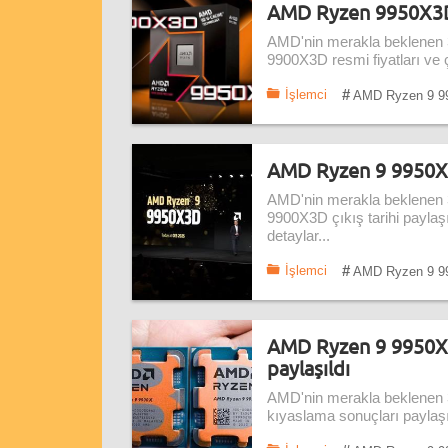
AMD Ryzen 9950X3D v
AMD'nin merakla beklenen
9900X3D resmi fiyatları ve ç
#
İşlemci
AMD Ryzen 9 9
AMD Ryzen 9 9950X3D
AMD'nin merakla beklenen
9900X3D çıkış tarihi paylaşı
detaylar...
#
İşlemci
AMD Ryzen 9 9
AMD Ryzen 9 9950X3
paylaşıldı
AMD'nin merakla beklenen 
kıyaslama sonuçları paylaşıl