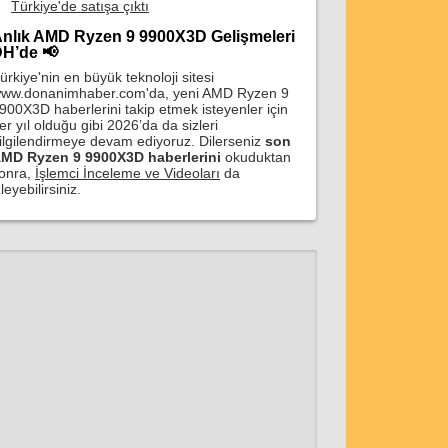
Türkiye'de satışa çıktı
nlık AMD Ryzen 9 9900X3D Gelişmeleri
H’de 📢
ürkiye'nin en büyük teknoloji sitesi
ww.donanimhaber.com'da, yeni AMD Ryzen 9
900X3D haberlerini takip etmek isteyenler için
er yıl olduğu gibi 2026’da da sizleri
ilgilendirmeye devam ediyoruz. Dilerseniz
son
MD Ryzen 9 9900X3D haberlerini
okuduktan
onra,
İşlemci İnceleme ve Videoları
da
zleyebilirsiniz.