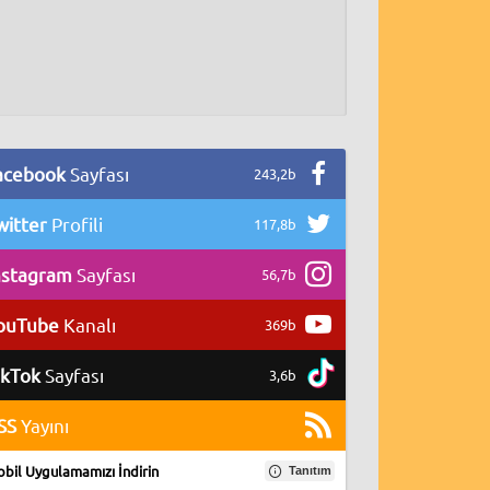
acebook
Sayfası
243,2b
witter
Profili
117,8b
nstagram
Sayfası
56,7b
ouTube
Kanalı
369b
ikTok
Sayfası
3,6b
SS
Yayını
bil Uygulamamızı İndirin
Tanıtım