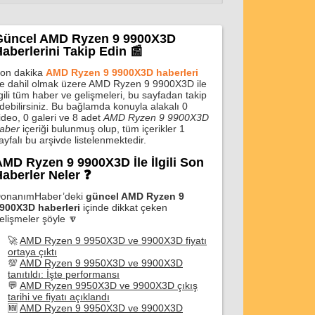
Güncel AMD Ryzen 9 9900X3D
aberlerini Takip Edin 📰
on dakika
AMD Ryzen 9 9900X3D haberleri
e dahil olmak üzere AMD Ryzen 9 9900X3D ile
lgili tüm haber ve gelişmeleri, bu sayfadan takip
debilirsiniz. Bu bağlamda konuyla alakalı 0
ideo, 0 galeri ve 8 adet
AMD Ryzen 9 9900X3D
aber
içeriği bulunmuş olup, tüm içerikler 1
ayfalı bu arşivde listelenmektedir.
MD Ryzen 9 9900X3D İle İlgili Son
aberler Neler ❓
onanımHaber’deki
güncel AMD Ryzen 9
900X3D haberleri
içinde dikkat çeken
elişmeler şöyle 🔽
🚀
AMD Ryzen 9 9950X3D ve 9900X3D fiyatı
ortaya çıktı
💯
AMD Ryzen 9 9950X3D ve 9900X3D
tanıtıldı: İşte performansı
💬
AMD Ryzen 9950X3D ve 9900X3D çıkış
tarihi ve fiyatı açıklandı
🆕
AMD Ryzen 9 9950X3D ve 9900X3D