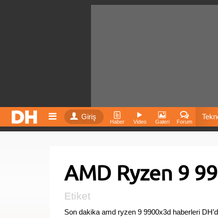
Giriş
Tekno
Haber
Video
Galeri
Forum
Film
AMD Ryzen 9 99
Fiyatla
İnst
Etiket
Son dakika amd ryzen 9 9900x3d haberleri DH’