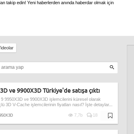
an takip edin! Yeni haberlerden anında haberdar olmak için
ideolar
D ve 9900X3D Türkiye'de satışa çıktı
 9 9950X3D ve 9900X3D işlemcilerini küresel olarak
ü 3D V-Cache işlemcilerinin fiyatları nasıl? İşte detaylar...
7,7b
18
950X3D