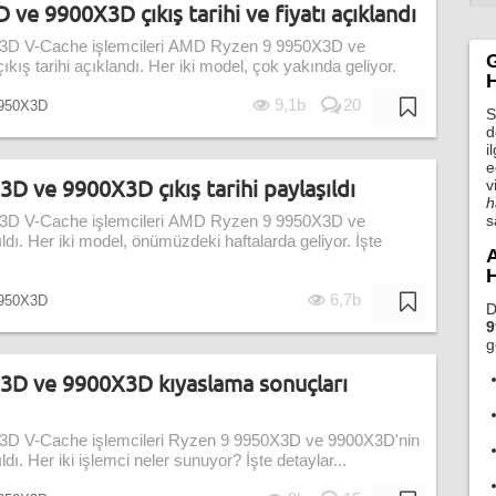
e 9900X3D çıkış tarihi ve fiyatı açıklandı
 3D V-Cache işlemcileri AMD Ryzen 9 9950X3D ve
ıkış tarihi açıklandı. Her iki model, çok yakında geliyor.
H
9,1b
20
950X3D
S
d
i
e
 ve 9900X3D çıkış tarihi paylaşıldı
v
h
s
 3D V-Cache işlemcileri AMD Ryzen 9 9950X3D ve
ldı. Her iki model, önümüzdeki haftalarda geliyor. İşte
A
H
6,7b
950X3D
D
9
g
D ve 9900X3D kıyaslama sonuçları
3D V-Cache işlemcileri Ryzen 9 9950X3D ve 9900X3D'nin
dı. Her iki işlemci neler sunuyor? İşte detaylar...