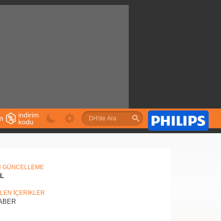
indirim
im
kodu
u
N GÜNCELLEME
IL
İLEN İÇERİKLER
ABER