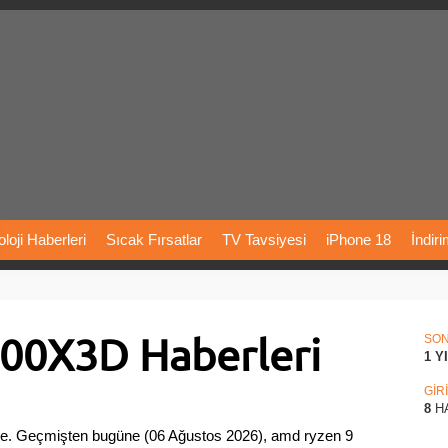
loji
Haberleri
Sıcak
Fırsatlar
TV
Tavsiyesi
iPhone
18
İndir
Önerileri
Türkiye
Araba
Fiyatları
Yapay
Zeka
Şarj
İstasyon
00X3D Haberleri
rı
Vizyondaki
Filmler
Bitcoin
Dizi
Önerileri
Telefon
Önerileri
SO
1 Y
agram
Dondurma
İnstagram
Çöktü
Mü
GİR
8
H
de. Geçmişten bugüne (06 Ağustos 2026), amd ryzen 9