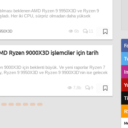
nıtılması beklenen AMD Ryzen 9 9950X3D ve Ryzen 9
şladı. Her iki CPU, sürpriz olmadan daha yüksek
6b
11
950X3D
F
D Ryzen 9000X3D işlemciler için tarih
T
n 9000X3D için beklenti büyük. Ve yeni raporlar Ryzen 7
I
y, Ryzen 9 9950X3D ve Ryzen 9 9900X3D'nin ise gelecek
Y
7,8b
9
T
R
Mo