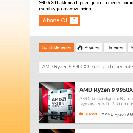
9900x3d hakkında bilgi ve güncel haberleri burad
mobil uygulamamızı indirin.
0
Son Eklenenler
Popüler
Haberler
V
AMD Ryzen 9 9950X3
AMD, beklendiği gibi Ryzen
piyasaya sürdü. Peki en güçl
#
İşlemci
AMD Ryzen 9 9