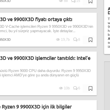
8b
15
950X3D
A
D
 ve 9900X3D fiyatı ortaya çıktı
T
w
3D V-Cache işlemcileri Ryzen 9 9950X3D ve 9900X3D'nin
9
h
şlemci, bu yıl sürpriz yapmayacak. İşte detaylar...
b
A
19,7b
8
950X3D
s
i
 ve 9900X3D işlemciler tanıtıldı: Intel’e
aüstü Ryzen 9000 CPU daha duyurdu: Ryzen 9 9950X3D
i işlemci AMD’ye göre şu anda dünyanın en güçlü
10b
6
Ryzen 9 9900X3D için ilk bilgiler