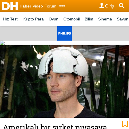
Giriş
Haber
Video
Forum
Hız Testi
Kripto Para
Oyun
Otomobil
Bilim
Sinema
Savu
Amerikalı bir şirket piyasaya