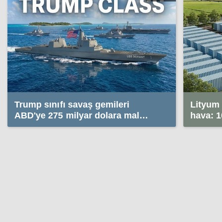
Trump sınıfı savaş gemileri
Lityum 
ABD'ye 275 milyar dolara mal
hava: 1
olabilir