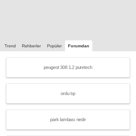
Trend
Rehberler
Popüler
Forumdan
peugeot 308 1.2 puretech
ordu tıp
park lambası nedir