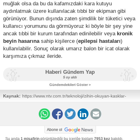
muğlak olsa da bu da kafamızdaki kara kutuyu
aydınlatmak üzere kullanılacak tıbbi bir ekipman gibi
görünüyor. Bunun dışında zaten şimdilik bir tüketici veya
kullanıcı yorumunu da görmüyoruz ki böyle bir şey yine
ancak tıbbi bir kurum tarafından edinilebilir veya
kronik
beyin hasarına
sahip kişilerce (
epilepsi hastaları
)
kullanılabilir. Sonuç olarak umarız balon bir icat olarak
karşımıza çıkmaz ileride.
Haberi Gündem Yap
5 oy aldı
Gündemdekileri Göster >
Kaynak:
https://www.ntv.com.tr/teknoloji/zihin-okuyan-kasklar-
satisa-cikiyor-fiyati-50-bin-
dolar,NRmEbVo1C0aHKmEvpyp5aA
Abone ol
Şu anda
1 misafirin
görüntülediği bu içeriğe toplam
7953 kez
bakıldı.