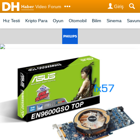
Giriş
Haber
Video
Forum
Hız Testi
Kripto Para
Oyun
Otomobil
Bilim
Sinema
Savu