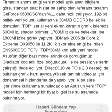
Firmanın anons ettiği yeni modeli açıklanan bilgilere
göre, standart saat hızlarına sahip olan referans tasarım
GeForce 9600GSO'dan %11 daha hızlı çalışıyor. 192-bit
bellek veri yolunu kullanan ve 384MB GDDR3 bellek ile
donatılan "TOP" serisi yeni ekran kartının grafik işlemcisi
600MHz, shader birimleri 1700MHz'de ve bellekleri ise
1800MHz'de görev yapıyor. 3DMark 2006'da Core 2
Extreme QX9650 ile 11.2K'lık skor elde ettiği belirtilen
EN9600GSO TOP/HTDP/384M kod adlı yeni model
Asus'un diğer bazı modellerinde de gördüğümüz
Glaciator kod adlı özel soğutucusu ile de sessiz ve serin
çalıştığı ifade ediliyor. DirectX 10 ve PCIe 2.0 desteği de
bulunan grafik kartı ayrıca yüksek tanımlı videolar için
donanımsal hızlandırma da yapabiliyor. Kısa süre
içerisinde kullanıma sunulacak olan Asus'un yeni "TOP"
modeli için herhangi bir fiyat bilgisi ise şu aşamada
bulunmuyor.
Haberi Gündem Yap
Henüz oy almadı