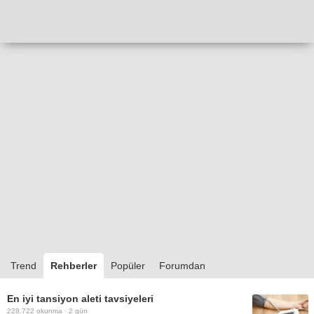
Trend
Rehberler
Popüler
Forumdan
En iyi tansiyon aleti tavsiyeleri
228.722
okunma ·
2 gün