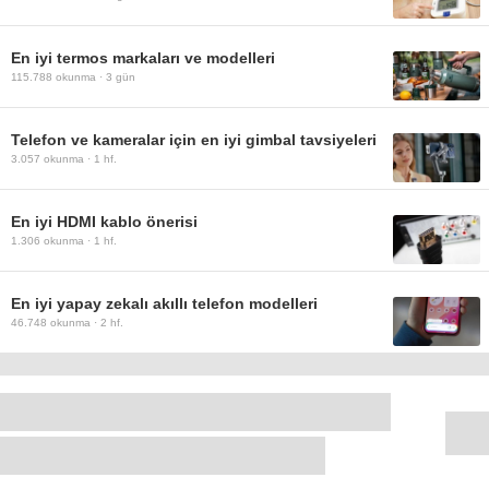
En iyi termos markaları ve modelleri
115.788
okunma ·
3 gün
Telefon ve kameralar için en iyi gimbal tavsiyeleri
3.057
okunma ·
1 hf.
En iyi HDMI kablo önerisi
1.306
okunma ·
1 hf.
En iyi yapay zekalı akıllı telefon modelleri
46.748
okunma ·
2 hf.