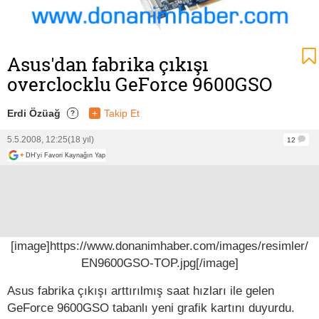
Asus'dan fabrika çıkışı
overclocklu GeForce 9600GSO
Erdi Özüağ
+
Takip Et
?
5.5.2008, 12:25
(18 yıl)
12
+
DH'yi Favori Kaynağın Yap
[image]https://www.donanimhaber.com/images/resimler/
EN9600GSO-TOP.jpg[/image]
Asus fabrika çıkışı arttırılmış saat hızları ile gelen
GeForce 9600GSO tabanlı yeni grafik kartını duyurdu.