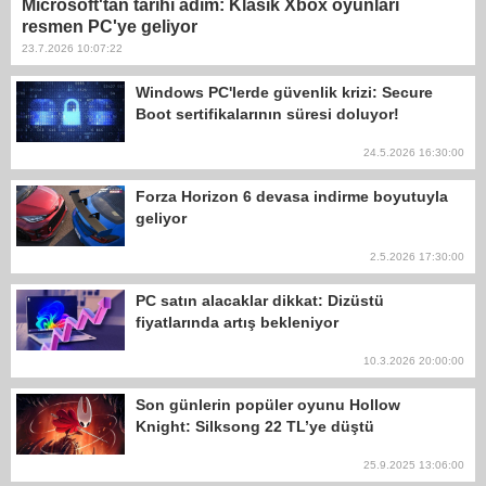
Microsoft'tan tarihi adım: Klasik Xbox oyunları
resmen PC'ye geliyor
23.7.2026 10:07:22
Windows PC'lerde güvenlik krizi: Secure
Boot sertifikalarının süresi doluyor!
24.5.2026 16:30:00
Forza Horizon 6 devasa indirme boyutuyla
geliyor
2.5.2026 17:30:00
PC satın alacaklar dikkat: Dizüstü
fiyatlarında artış bekleniyor
10.3.2026 20:00:00
Son günlerin popüler oyunu Hollow
Knight: Silksong 22 TL’ye düştü
25.9.2025 13:06:00