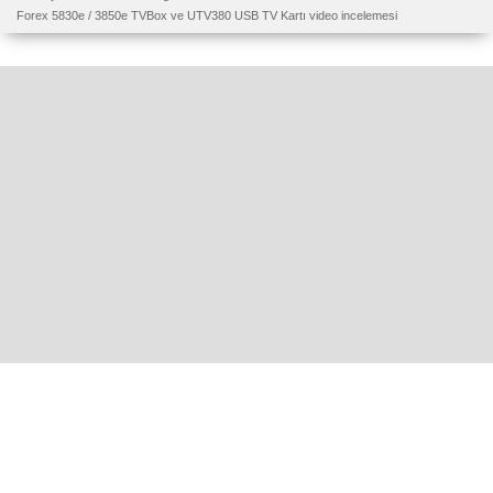
Forex 5830e / 3850e TVBox ve UTV380 USB TV Kartı video incelemesi