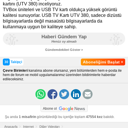
kartını (UTV 380) inceliyoruz.
TVBox üniteleri ve USB TV kartı oldukça yüksek görüntü
kalitesi sunuyorlar. USB TV Kartı UTV 380, sadece dizüstü
bilgisayarlarda değil masaüstü bilgisayarlarda da
kullanmaya uygun bir kaliteye sahip.
Haberi Gündem Yap
Henüz oy almadı
Gündemdekileri Göster >
Aboneliğimi Başlat
+
30
Takipçi
Çevre Birimleri
kanalına abone olursanız, yeni bölümlerden hem e-posta ile
hem de forum ve mobil uygulamalarımız üzerinden bildirimlerle haberdar
edileceksiniz.
Abone ol
Şu anda
1 misafirin
görüntülediği bu içeriğe toplam
47554 kez
bakıldı.
Anasayfa
Internet
Diğer Videoları