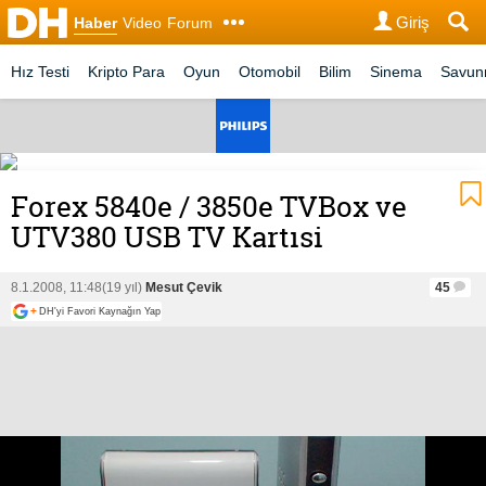
Giriş
Haber
Video
Forum
Hız Testi
Kripto Para
Oyun
Otomobil
Bilim
Sinema
Savu
Forex 5840e / 3850e TVBox ve
UTV380 USB TV Kartısi
8.1.2008, 11:48
(19 yıl)
Mesut Çevik
45
+
DH'yi Favori Kaynağın Yap