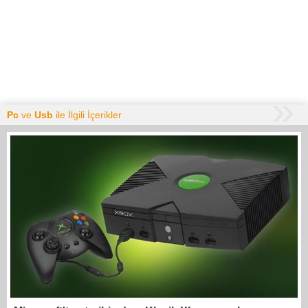
Pc
ve
Usb
ile İlgili İçerikler