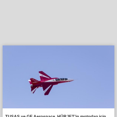
TUSAŞ ve GE Aerospace, HÜRJET’in motorları için