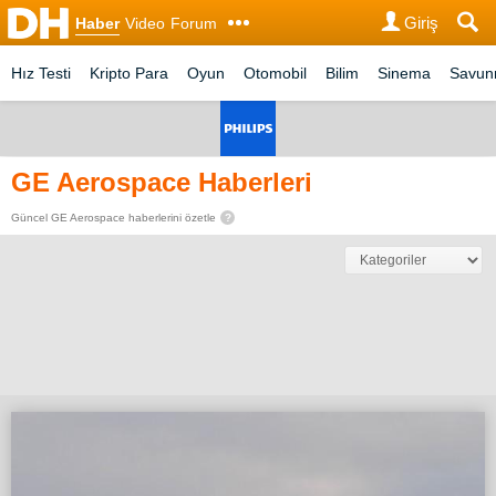
Giriş
Haber
Video
Forum
Hız Testi
Kripto Para
Oyun
Otomobil
Bilim
Sinema
Savu
GE Aerospace Haberleri
Güncel GE Aerospace haberlerini özetle
?