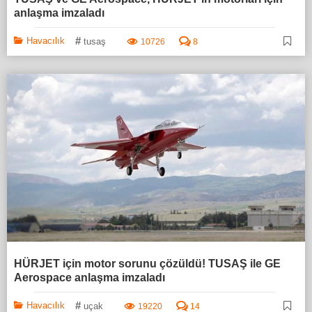
anlaşma imzaladı
#
Havacılık
tusaş
10726
8
HÜRJET için motor sorunu çözüldü! TUSAŞ ile GE
Aerospace anlaşma imzaladı
#
Havacılık
uçak
19220
14