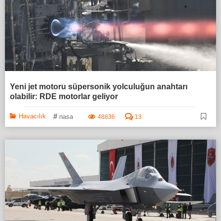
Yeni jet motoru süpersonik yolculuğun anahtarı
olabilir: RDE motorlar geliyor
#
Havacılık
nasa
48836
13