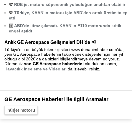
💯
RDE jet motoru süpersonik yolculuğun anahtarı olabilir
💬
Türkiye, KAAN’ın motoru için ABD’den ortak üretim talep
etti
🆕
ABD’de itiraz çıkmadı: KAAN’ın F110 motorunda kritik
engel aşıldı
Anlık GE Aerospace Gelişmeleri DH’de 📢
Türkiye'nin en büyük teknoloji sitesi www.donanimhaber.com'da,
yeni GE Aerospace haberlerini takip etmek isteyenler için her yıl
olduğu gibi 2026’da da sizleri bilgilendirmeye devam ediyoruz.
Dilerseniz
son GE Aerospace haberlerini
okuduktan sonra,
Havacılık İnceleme ve Videoları
da izleyebilirsiniz.
GE Aerospace Haberleri ile İlgili Aramalar
hürjet motoru