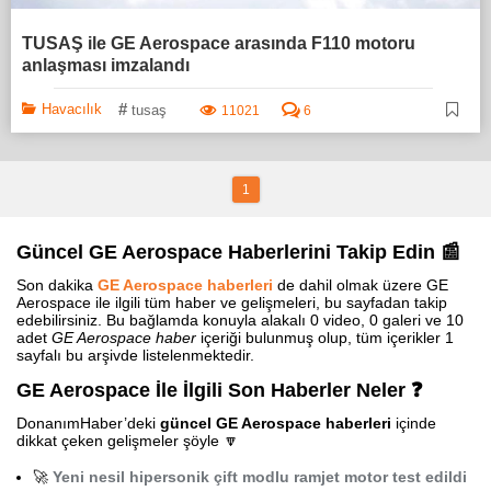
TUSAŞ ile GE Aerospace arasında F110 motoru
anlaşması imzalandı
#
Havacılık
tusaş
11021
6
1
Güncel GE Aerospace Haberlerini Takip Edin 📰
Son dakika
GE Aerospace haberleri
de dahil olmak üzere GE
Aerospace ile ilgili tüm haber ve gelişmeleri, bu sayfadan takip
edebilirsiniz. Bu bağlamda konuyla alakalı 0 video, 0 galeri ve 10
adet
GE Aerospace haber
içeriği bulunmuş olup, tüm içerikler 1
sayfalı bu arşivde listelenmektedir.
GE Aerospace İle İlgili Son Haberler Neler ❓
DonanımHaber’deki
güncel GE Aerospace haberleri
içinde
dikkat çeken gelişmeler şöyle 🔽
🚀
Yeni nesil hipersonik çift modlu ramjet motor test edildi