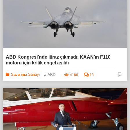
ABD Kongresi’nde itiraz çıkmadı: KAAN’ın F110
motoru için kritik engel aşıldı
#
Savunma Sanayi
ABD
4186
13