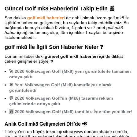
Güncel Golf mk8 Haberlerini Takip Edin 📰
Son dakika
golf mk8 haberleri
de dahil olmak üzere golf mk8 ile
ilgili tüm haber ve gelişmeleri, bu sayfadan takip edebilirsiniz. Bu
bağlamda konuyla alakalı 0 video, 1 galeri ve 7 adet
golf mk8
haber
içeriği bulunmuş olup, tüm içerikler 1 sayfalı bu arşivde
listelenmektedir.
golf mk8 İle İlgili Son Haberler Neler ❓
DonanımHaber’deki
güncel golf mk8 haberleri
içinde dikkat
çeken gelişmeler şöyle 🔽
🚀
2020 Volkswagen Golf (Mk8) yeni görüntülerle tamamen
ortaya çıktı
💯
Yeni Volkswagen Golf (Mk8) kamuflajsız olarak
görüntülendi
💬
2020 Volkswagen Golf'ün (Mk8) tasarımı reklam
çekimlerinde ortaya çıktı
🆕
2020 Volkswagen Golf (Mk8) tanıtıldı: İşte tüm yenilikler!
Anlık Golf mk8 Gelişmeleri DH’de 📢
Türkiye'nin en büyük teknoloji sitesi www.donanimhaber.com'da,
yeni golf mk8 haberlerini takip etmek isteyenler için her yıl olduğu