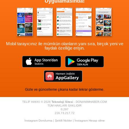
Uygulamasında!
Mobil tarayıcınız ile mümkün olanların yanı sıra, birçok yeni ve
faydalı özelliğe erişin.
Gizle ve güncelleme çıkana kadar tekrar gösterme.
TELİF HAKKI © 2026
Teknoloji Sitesi
- DONANIMHABER.COM
TÜM HAKLARI SAKLIDIR
0,297
216.73.217.72
İnstagram Dondurma
|
Şekilli Nickler
|
İnstagram Hesap silme