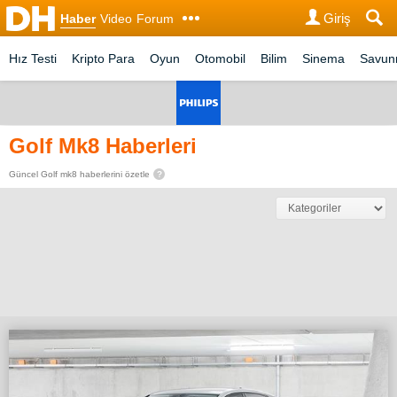
Giriş
Haber
Video
Forum
Hız Testi
Kripto Para
Oyun
Otomobil
Bilim
Sinema
Savu
Golf Mk8 Haberleri
Güncel Golf mk8 haberlerini özetle
?