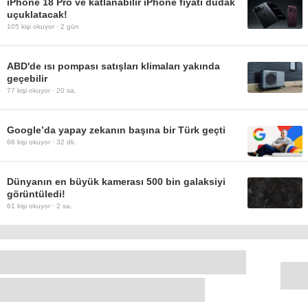
iPhone 18 Pro ve katlanabilir iPhone fiyatı dudak
uçuklatacak!
105
kişi okuyor ·
2 gün
ABD'de ısı pompası satışları klimaları yakında
geçebilir
77
kişi okuyor ·
20 sa.
Google’da yapay zekanın başına bir Türk geçti
66
kişi okuyor ·
32 dk.
Dünyanın en büyük kamerası 500 bin galaksiyi
görüntüledi!
61
kişi okuyor ·
2 sa.