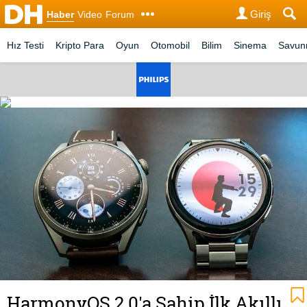
Giriş
Haber
Video
Forum
Hız Testi
Kripto Para
Oyun
Otomobil
Bilim
Sinema
Savu
HarmonyOS 2.0'a Sahip İlk Akıllı