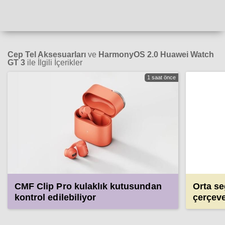
Cep Tel Aksesuarları
ve
HarmonyOS 2.0 Huawei Watch
GT 3
ile İlgili İçerikler
1 saat önce
CMF Clip Pro kulaklık kutusundan
Orta se
kontrol edilebiliyor
çerçeve
Pro gel