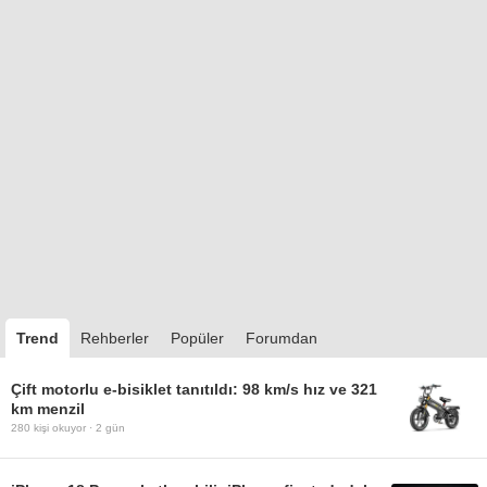
Trend
Rehberler
Popüler
Forumdan
Çift motorlu e-bisiklet tanıtıldı: 98 km/s hız ve 321
km menzil
280
kişi okuyor ·
2 gün