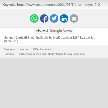
Kaynak:
https://www.ixbt.com/news/2021/06/14/harmonyos-2-0-
huawei-watch-3.html
Abone ol
Şu anda
1 misafirin
görüntülediği bu içeriğe toplam
8264 kez
bakıldı.
(0,359 sn.)
Anasayfa
Internet
Diğer Haberleri
HarmonyOS 2.0'a Sahip İlk Akıllı Saat Hediyeleriyle Avrupa Pazarında