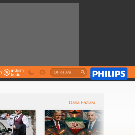
indirim
im
kodu
u
Daha Fazlası