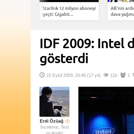
ng YouTube
Starlink 12 milyon aboneyi
AB'nin ard
Arkasınd...
geçti: Gigabit...
dava yağmur
IDF 2009: Intel 
gösterdi
22 Eylül 2009, 20:46
(17 yıl)
11b
1
Erdi Özüağ
?
İnceleme, Test
ve Analiz