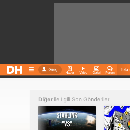
Giriş
Tekno
Haber
Video
Galeri
Forum
Film
Diğer
ile İlgili Son Gönderiler
Fiyatla
İnst