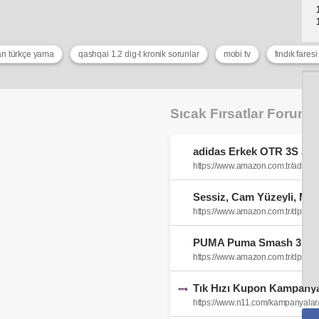
an türkçe yama
qashqai 1.2 dig-t kronik sorunlar
mobi tv
fındık fares
Sıcak Fırsatlar Forum
https://www.amazon.com.tr/adi
https://www.amazon.com.tr/dp/
https://www.amazon.com.tr/dp/B
Tık Hızı Kupon Kampanyas
https://www.n11.com/kampanyalar/t