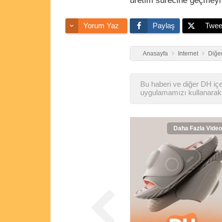
üretim sürecine geçmeyi 
Yorum Yaz
Paylaş
Twee
Anasayfa
Internet
Diğer
Bu haberi ve diğer DH içer
uygulamamızı kullanarak 
Daha Fazla Video