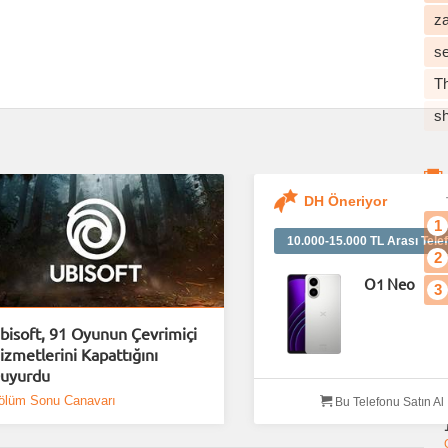
z
s
T
s
DH Öneriyor
1
10.000-15.000 TL Arası Telef
2
O1 Neo
3
bisoft, 91 Oyunun Çevrimiçi
izmetlerini Kapattığını
uyurdu
ölüm Sonu Canavarı
Bu Telefonu Satın Al