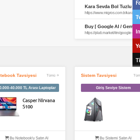
F
Kara Sevda Bol Tuzlu Siy
https://www.migros.com.tr/kara-se
T
I
Y
T
R
tebook Tavsiyesi
Sistem Tavsiyesi
Tümü
Tüm
Mo
0.000-40.000 TL Arası Laptoplar
Giriş Seviye Sistem
Casper Nirvana
S100
Bu Notebook'u Satın Al
Bu Sistemi Satın Al