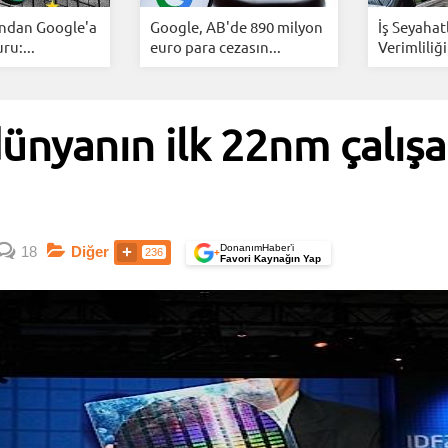
ından Google'a
Google, AB'de 890 milyon
İş Seyahat
u:...
euro para cezasın...
Verimliliği
dünyanın ilk 22nm çalış
DonanımHaber’i
18
Diğer
236
+
Favori Kaynağın Yap