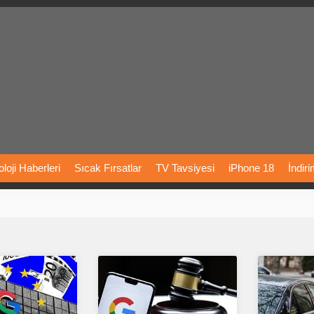
loji
Haberleri
Sıcak
Fırsatlar
TV
Tavsiyesi
iPhone
18
İndir
Önerileri
Türkiye
Araba
Fiyatları
Yapay
Zeka
Şarj
İstasyon
rı
Vizyondaki
Filmler
Bitcoin
Dizi
Önerileri
Telefon
Önerileri
agram
Dondurma
İnstagram
Çöktü
Mü