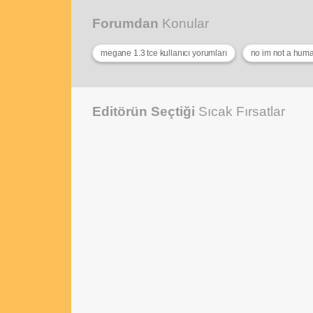
Forumdan
Konular
megane 1.3 tce kullanıcı yorumları
no im not a hum
Editörün Seçtiği
Sıcak Fırsatlar