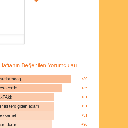
Haftanın Beğenilen Yorumcuları
mrekaradag
+39
esaverde
+35
akTAkk
+31
r isi ters giden adam
+31
ilexsamet
+31
nur_duran
+30