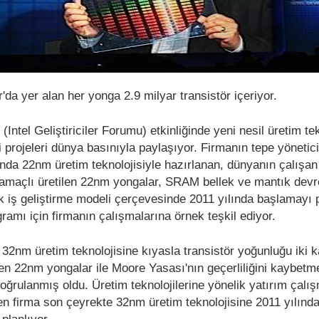
'da yer alan her yonga 2.9 milyar transistör içeriyor.
Intel Geliştiriciler Forumu) etkinliğinde yeni nesil üretim tek
i projeleri dünya basınıyla paylaşıyor. Firmanın tepe yönetici
sında 22nm üretim teknolojisiyle hazırlanan, dünyanın çalışan 
 amaçlı üretilen 22nm yongalar, SRAM bellek ve mantık devr
tak iş geliştirme modeli çerçevesinde 2011 yılında başlamayı 
ramı için firmanın çalışmalarına örnek teşkil ediyor.
32nm üretim teknolojisine kıyasla transistör yoğunluğu iki k
ren 22nm yongalar ile Moore Yasası'nın geçerliliğini kaybetme
oğrulanmış oldu. Üretim teknolojilerine yönelik yatırım çalı
 firma son çeyrekte 32nm üretim teknolojisine 2011 yılınd