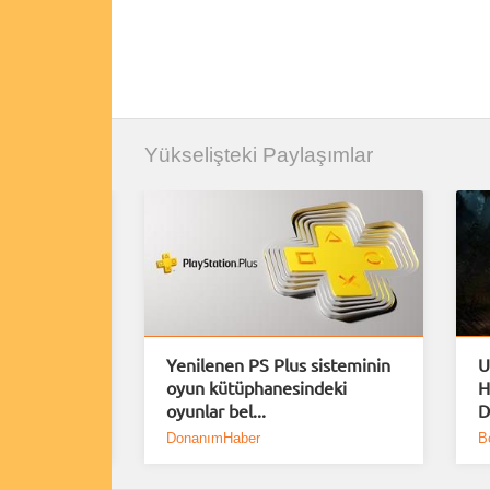
Yükselişteki Paylaşımlar
e Plus
Yenilenen PS Plus sisteminin
U
oyun kütüphanesindeki
H
oyunlar bel...
D
DonanımHaber
B