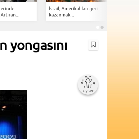
lerinde
İsrail, Amerikalıları geri
Cloudfla
 Artıran...
kazanmak...
botlarına 
an yongasını
Oy Ver