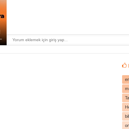
e
m
T
He
b
o