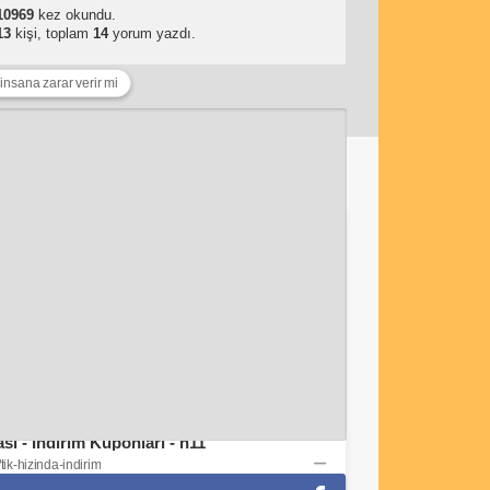
10969
kez okundu.
13
kişi, toplam
14
yorum yazdı.
i insana zarar verir mi
unda
Tıklananlar
adidas Erkek OTR 3S JACKET M Spor Üst Giyim WHITE S : Amazon.com.tr: Moda
das-Erkek-JACKET-Ceket-WHITE/dp/B0DPBMQX1P
Sessiz, Cam Yüzeyli, Metal halkalı, Dekoratif Duvar Saati (Antrasit Gold) : Amazon.com.tr: Ev ve Yaşam
B0FNLVWB7F
PUMA Puma Smash 3.0 Etiqueta Unisex Yetişkin Spor Ayakkabı, Olive Green-Toasted Almond, 37 : Amazon.com.tr: Moda
0F638G8VH
ı - İndirim Kuponları - n11
ik-hizinda-indirim