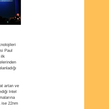
nolojileri
si Paul
ilk
elerinden
planladığı
at artan ve
diği Intel
şmalarına
a ise 22nm