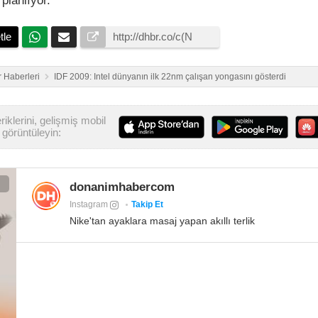
planlıyor.
tle
 Haberleri
IDF 2009: Intel dünyanın ilk 22nm çalışan yongasını gösterdi
iklerini, gelişmiş mobil
görüntüleyin:
donanimhabercom
Instagram
Takip Et
Nike'tan ayaklara masaj yapan akıllı terlik