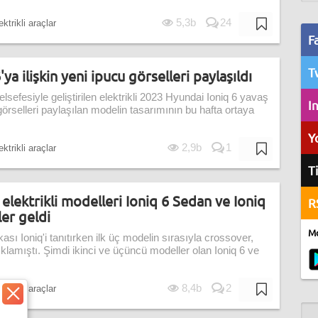
5,3b
24
ktrikli araçlar
F
T
ya ilişkin yeni ipucu görselleri paylaşıldı
lsefesiyle geliştirilen elektrikli 2023 Hyundai Ioniq 6 yavaş
I
örselleri paylaşılan modelin tasarımının bu hafta ortaya
Y
2,9b
1
ktrikli araçlar
T
 elektrikli modelleri Ioniq 6 Sedan ve Ioniq
R
ler geldi
Mo
ası Ioniq'i tanıtırken ilk üç modelin sırasıyla crossover,
lamıştı. Şimdi ikinci ve üçüncü modeller olan Ioniq 6 ve
8,4b
2
ktrikli araçlar