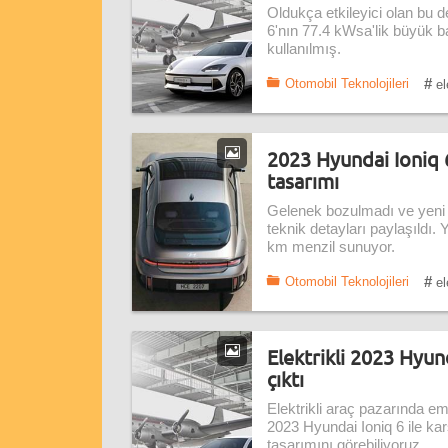
Oldukça etkileyici olan bu d
6'nın 77.4 kWsa'lik büyük ba
kullanılmış.
#
Otomobil Teknolojileri
ele
2023 Hyundai Ioniq 6 
tasarımı
Gelenek bozulmadı ve yeni 2
teknik detayları paylaşıldı.
km menzil sunuyor.
#
Otomobil Teknolojileri
ele
Elektrikli 2023 Hyun
çıktı
Elektrikli araç pazarında em
2023 Hyundai Ioniq 6 ile kar
tasarımını görebiliyoruz.