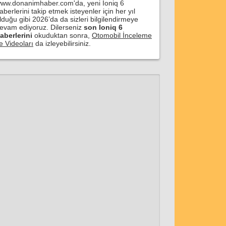
ww.donanimhaber.com'da, yeni Ioniq 6
aberlerini takip etmek isteyenler için her yıl
lduğu gibi 2026’da da sizleri bilgilendirmeye
evam ediyoruz. Dilerseniz
son Ioniq 6
aberlerini
okuduktan sonra,
Otomobil İnceleme
e Videoları
da izleyebilirsiniz.