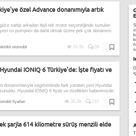
kiye'ye özel Advance donanımıyla artık
G
E
S
güce sahip arkadan itişli tek motor seçeneğinde sunulan
ü
esi ısı pompası da dahil olmak üzere pek çok donanımı
b
k
h
20,9b
38
ektrikli otomobil
s
I
 Hyundai IONIQ 6 Türkiye'de: İşte fiyatı ve
D
i
ün donanımlarıyla segmentinde fark yaratan yeni Hyundai
sunuldu. Hyundai IONIQ 6 fiyatı ve özellikleri haberimizde:
35,3b
237
omobil fiyatları
ek şarjla 614 kilometre sürüş menzili elde
A
T