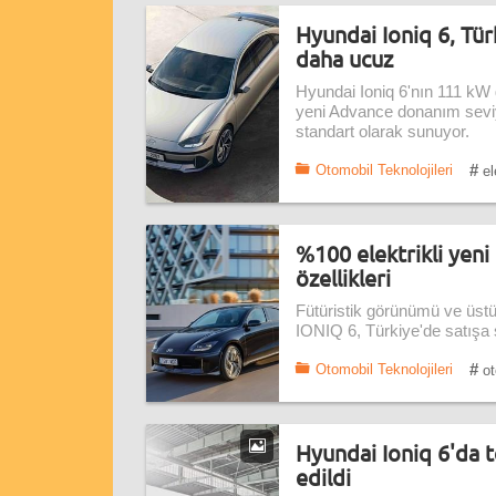
Hyundai Ioniq 6, Tür
daha ucuz
Hyundai Ioniq 6'nın 111 kW 
yeni Advance donanım seviy
standart olarak sunuyor.
#
Otomobil Teknolojileri
el
%100 elektrikli yeni
özellikleri
Fütüristik görünümü ve üst
IONIQ 6, Türkiye'de satışa 
#
Otomobil Teknolojileri
ot
Hyundai Ioniq 6'da t
edildi