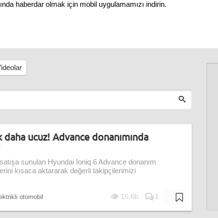
nında haberdar olmak için mobil uygulamamızı indirin.
ideolar
ık daha ucuz! Advance donanımında
 satışa sunulan Hyundai Ioniq 6 Advance donanım
erini kısaca aktararak değerli takipçilerimizi
16,6b
1
ektrikli otomobil