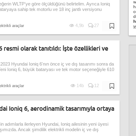
w
eğerin WLTP'ye göre ölçüldüğünü belirtelim. Ayrıca Ioniq
h
taryaya sahip tek motorlu ve 18 inç jantlı versiyonu
o
d
h
4,9b
27
ktrikli araçlar
v
resmi olarak tanıtıldı: İşte özellikleri ve
023 Hyundai Ioniq 6'nın önce iç ve dış tasarımı sonra da
 Yeni Ioniq 6, büyük bataryası ve tek motor seçeneğiyle 610
14b
12
ktrikli araçlar
dai Ioniq 6, aerodinamik tasarımıyla ortaya
in adımlarla ilerleyen Hyundai, Ioniq ailesinin yeni üyesi
şımızda. Ancak şimdilik elektrikli modelin iç ve dış