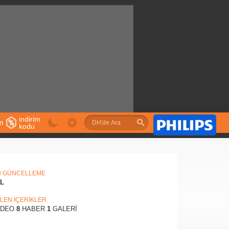
indirim
im
kodu
u
N GÜNCELLEME
IL
İLEN İÇERİKLER
İDEO
8
HABER
1
GALERİ