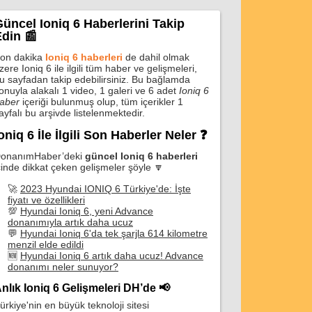
üncel Ioniq 6 Haberlerini Takip
din 📰
on dakika
Ioniq 6 haberleri
de dahil olmak
zere Ioniq 6 ile ilgili tüm haber ve gelişmeleri,
u sayfadan takip edebilirsiniz. Bu bağlamda
onuyla alakalı 1 video, 1 galeri ve 6 adet
Ioniq 6
aber
içeriği bulunmuş olup, tüm içerikler 1
ayfalı bu arşivde listelenmektedir.
oniq 6 İle İlgili Son Haberler Neler ❓
onanımHaber’deki
güncel Ioniq 6 haberleri
çinde dikkat çeken gelişmeler şöyle 🔽
🚀
2023 Hyundai IONIQ 6 Türkiye'de: İşte
fiyatı ve özellikleri
💯
Hyundai Ioniq 6, yeni Advance
donanımıyla artık daha ucuz
💬
Hyundai Ioniq 6'da tek şarjla 614 kilometre
menzil elde edildi
🆕
Hyundai Ioniq 6 artık daha ucuz! Advance
donanımı neler sunuyor?
nlık Ioniq 6 Gelişmeleri DH’de 📢
ürkiye'nin en büyük teknoloji sitesi