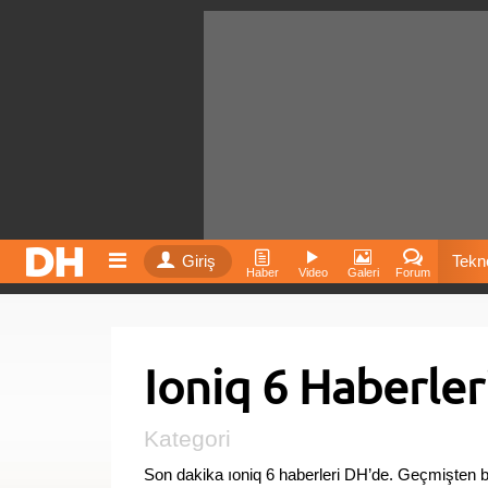
Giriş
Tekno
Haber
Video
Galeri
Forum
Film
Ioniq 6 Haberler
Fiyatla
İnst
Kategori
Son dakika ıoniq 6 haberleri DH’de. Geçmişten b