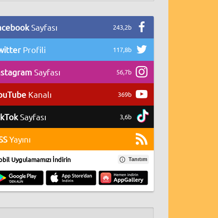
acebook
Sayfası
243,2b
witter
Profili
117,8b
nstagram
Sayfası
56,7b
ouTube
Kanalı
369b
ikTok
Sayfası
3,6b
SS
Yayını
bil Uygulamamızı İndirin
Tanıtım