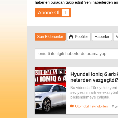
haberleri buradan takip edin! Yeni haberlerden a
1
Son Eklenenler
Popüler
Haberler
V
Hyundai Ioniq 6 art
nelerden vazgeçildi?
Bu videoda Türkiye'de yeni
seviyesinin artı ve eksi yönl
bilgilendirmeye çalıştık.
#
Otomobil Teknolojileri
el