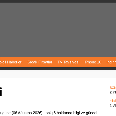
loji
Haberleri
Sıcak
Fırsatlar
TV
Tavsiyesi
iPhone
18
İndir
Önerileri
Türkiye
Araba
Fiyatları
Yapay
Zeka
Şarj
İstasyon
i
rı
Vizyondaki
Filmler
Bitcoin
Dizi
Önerileri
Telefon
Önerileri
SO
2 Y
agram
Dondurma
İnstagram
Çöktü
Mü
GİR
1
V
ugüne (06 Ağustos 2026), ıoniq 6 hakkında bilgi ve güncel