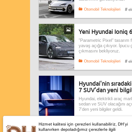
#
Otomobil Teknolojileri
ele
Yeni Hyundai Ioniq 6'
"Parametric Pixel" tasarım fe
yavaş açığa çıkıyor. İpucu g
çıkmasını bekliyoruz.
#
Otomobil Teknolojileri
ele
Hyundai'nin sıradaki
7 SUV'dan yeni bilgi
Hyundai, elektrikli araç mark
sedan ve SUV olacağını açık
7'den yeni bilgiler geldi.
#
Otomobil Teknolojileri
ele
Hizmet kalitesi için çerezleri kullanabiliriz, DH'yi
kullanırken depoladığımız çerezlerle ilgili