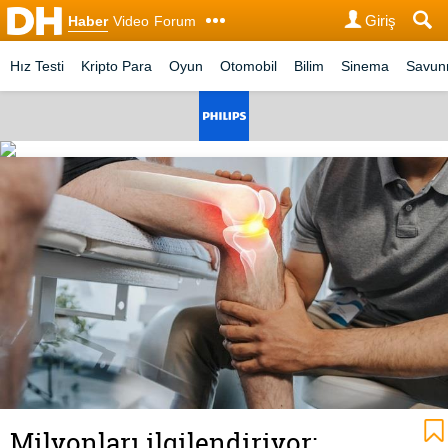
Giriş
Haber
Video
Forum
Hız Testi
Kripto Para
Oyun
Otomobil
Bilim
Sinema
Savu
Milyonları ilgilendiriyor: