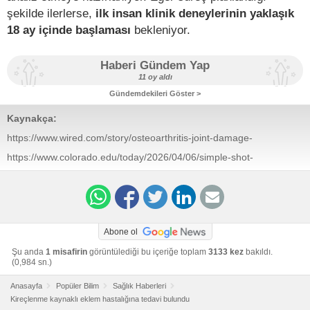
şekilde ilerlerse,
ilk insan klinik deneylerinin yaklaşık
18 ay içinde başlaması
bekleniyor.
Haberi Gündem Yap
11 oy aldı
Gündemdekileri Göster >
Kaynakça:
https://www.wired.com/story/osteoarthritis-joint-damage-
single-injection-treatment/
https://www.colorado.edu/today/2026/04/06/simple-shot-
shows-promise-reverse-osteoarthritis-within-weeks
Abone ol
Şu anda
1 misafirin
görüntülediği bu içeriğe toplam
3133 kez
bakıldı.
(0,984 sn.)
Anasayfa
Popüler Bilim
Sağlık Haberleri
Kireçlenme kaynaklı eklem hastalığına tedavi bulundu