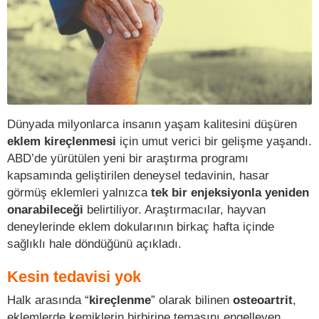
Dünyada milyonlarca insanın yaşam kalitesini düşüren
eklem kireçlenmesi
için umut verici bir gelişme yaşandı.
ABD’de yürütülen yeni bir araştırma programı
kapsamında geliştirilen deneysel tedavinin, hasar
görmüş eklemleri yalnızca
tek bir enjeksiyonla
yeniden
onarabileceği
belirtiliyor. Araştırmacılar, hayvan
deneylerinde eklem dokularının birkaç hafta içinde
sağlıklı hale döndüğünü açıkladı.
Kesin tedavisi yok
Halk arasında “
kireçlenme
” olarak bilinen
osteoartrit
,
eklemlerde kemiklerin birbirine temasını engelleyen