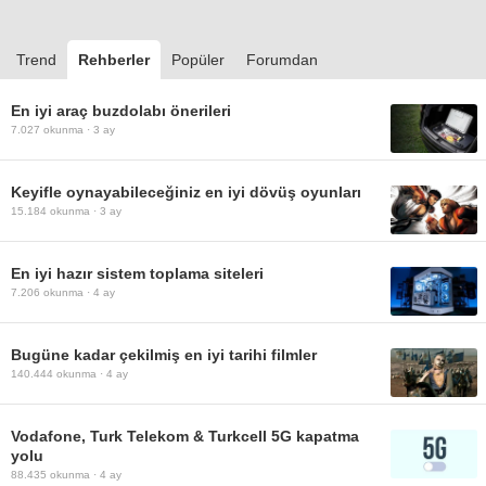
Trend
Rehberler
Popüler
Forumdan
En iyi araç buzdolabı önerileri
7.027
okunma ·
3 ay
Keyifle oynayabileceğiniz en iyi dövüş oyunları
15.184
okunma ·
3 ay
En iyi hazır sistem toplama siteleri
7.206
okunma ·
4 ay
Bugüne kadar çekilmiş en iyi tarihi filmler
140.444
okunma ·
4 ay
Vodafone, Turk Telekom & Turkcell 5G kapatma
yolu
88.435
okunma ·
4 ay